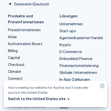
Österreich (Deutsch)
Produkte und
Lösungen
Preisinformationen
Unternehmen
Preisinformationen
Start-ups
Atlas
Agentenbasierter Handel
Authorization Boost
Krypto
Billing
E-Commerce
Capital
Embedded Finance
Checkout
Finanzautomatisierung
Climate
Globale Unternehmen
Connect
In-App-Zahlungen
Krypto
Marktplätze
You’re viewing our website for Austria, but it looks like
Data Pipeline
you’re in the United States.
Geldmanagement
Switch to the United States site
Elements
Plattformen
Financial Connections
SaaS