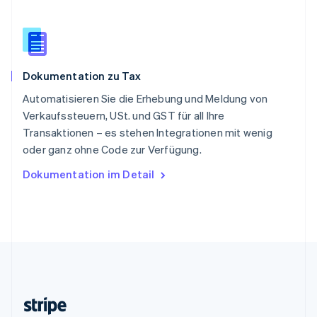
Slowenien
English
Italiano
Sonderverwaltungsregion Hongkong,
China
English
简体中文
Dokumentation zu Tax
Spanien
Español
English
Automatisieren Sie die Erhebung und Meldung von
Thailand
Verkaufssteuern, USt. und GST für all Ihre
ไทย
English
Transaktionen – es stehen Integrationen mit wenig
Tschechische Republik
oder ganz ohne Code zur Verfügung.
English
Ungarn
Dokumentation im Detail
English
Vereinigte Arabische Emirate
English
Vereinigte Staaten
English
Español
简体中文
Vereinigtes Königreich
English
Zypern
English