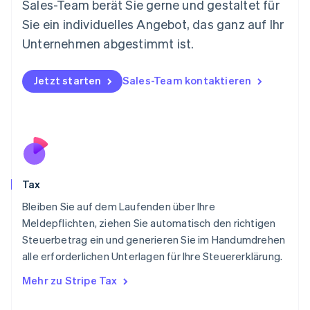
Sales-Team berät Sie gerne und gestaltet für
Neuseeland
Sie ein individuelles Angebot, das ganz auf Ihr
English
Niederlande
Unternehmen abgestimmt ist.
Nederlands
English
Norwegen
English
Jetzt starten
Sales-Team kontaktieren
Österreich
Deutsch
English
Polen
English
Portugal
Português
English
Rumänien
Tax
English
Schweden
Bleiben Sie auf dem Laufenden über Ihre
Svenska
English
Meldepflichten, ziehen Sie automatisch den richtigen
Schweiz
Steuerbetrag ein und generieren Sie im Handumdrehen
Deutsch
Français
Italiano
English
alle erforderlichen Unterlagen für Ihre Steuererklärung.
Singapur
English
简体中文
Mehr zu Stripe Tax
Slowakei
English