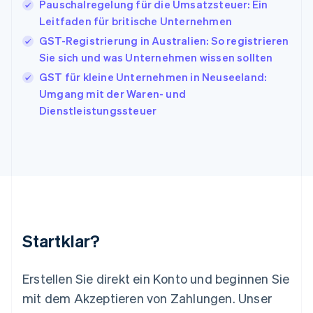
Pauschalregelung für die Umsatzsteuer: Ein
Italien
Leitfaden für britische Unternehmen
Italiano
English
Japan
GST-Registrierung in Australien: So registrieren
日本語
English
Sie sich und was Unternehmen wissen sollten
Kanada
GST für kleine Unternehmen in Neuseeland:
English
Français
Kroatien
Umgang mit der Waren- und
English
Italiano
Dienstleistungssteuer
Lettland
English
Liechtenstein
Deutsch
English
Litauen
English
Luxemburg
Français
Deutsch
English
Malaysia
Startklar?
English
简体中文
Malta
English
Erstellen Sie direkt ein Konto und beginnen Sie
Mexiko
mit dem Akzeptieren von Zahlungen. Unser
Español
English