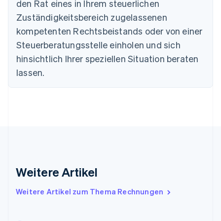
den Rat eines in Ihrem steuerlichen
Bulgarien
Zuständigkeitsbereich zugelassenen
English
Dänemark
kompetenten Rechtsbeistands oder von einer
English
Steuerberatungsstelle einholen und sich
Deutschland
Deutsch
English
hinsichtlich Ihrer speziellen Situation beraten
Estland
lassen.
English
Festlandchina
简体中文
English
Finnland
English
Svenska
Frankreich
Français
English
Gibraltar
English
Griechenland
Weitere Artikel
English
Indien
Weitere Artikel zum Thema Rechnungen
English
Irland
English