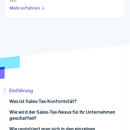
Ort.
Betrugsprävention
Ecosystem
Mehr erfahren
Atlas
Start-up-Gründung
Partner
Stripe App-Marktplatz
Climate
CO₂-Entnahme
Identity
Online-Identitätsprüfung
Stripe-Sessions 2026
Erfahren Sie, wie Stripe Lösungen für die Wirts
Jetzt ansehen
Einführung
Was ist Sales-Tax-Konformität?
Wie wird der Sales-Tax-Nexus für Ihr Unternehmen
geschaffen?
Physischer Nexus
Wie registriert man sich in den einzelnen