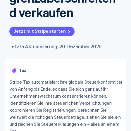
Data Pipeline
Geldmanagement
Marktplatz auf
Zugriff auf mehr als
Datensynchronisierung
d verkaufen
Produkt-Roadmap
Plattformen
Grundlagen der
125
Stripe Sessions
SaaS
Abonnementverwaltung
Terminal
Karriere
Zahlungen vor Ort
Newsroom
So setzen Sie
Authorization
Stripe Press
nutzungsbasierte
Jetzt mit Stripe starten
Boost
Abrechnung um
Nach Branche
Optimierung der
Stablecoin-gestützte
Autorisierungsraten
Letzte Aktualisierung: 20. Dezember 2025
Karten ausgeben: So
Link
KI-Unternehmen
Kontakt
geht´s
Beschleunigter
Creator Economy
Bereitstellung und
Bezahlvorgang
Gaming
Verwaltung von
Sales-Team
Financial
Bewirtung, Reisen und
Diensten mit Agenten
kontaktieren
Tax
Connections
Freizeit
Partner werden
Verbundene
Versicherungen
Stripe Tax automatisiert Ihre globale Steuerkonformität
Medien und
Finanzdaten
Unterhaltung
von Anfang bis Ende, sodass Sie sich ganz auf Ihr
Ressourcen
Gemeinnützige
Unternehmenswachstum konzentrieren können.
Organisationen
Identifizieren Sie Ihre steuerlichen Verpflichtungen,
Fachdienstleistungen
App-Integrationen
Mehr
Öffentlicher Sektor
Code-Beispiele
koordinieren Sie Registrierungen, berechnen Sie
Product roadmap
Einzelhandel
Entwickler-Blog
weltweit die richtigen Steuerbeträge, ziehen Sie sie ein
Ausblick
API-Status
und reichen Sie Steuererklärungen ein – alles an einem
Radar