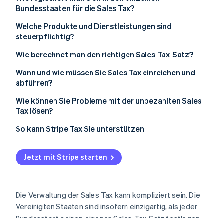
Bundesstaaten für die Sales Tax?
Wirtschaftlicher Nexus
Welche Produkte und Dienstleistungen sind
steuerpflichtig?
Wie berechnet man den richtigen Sales-Tax-Satz?
Wann und wie müssen Sie Sales Tax einreichen und
abführen?
Wie können Sie Probleme mit der unbezahlten Sales
Tax lösen?
1. Risiko quantifizieren
So kann Stripe Tax Sie unterstützen
2. Untersuchung der freiwilligen Offenlegung
Jetzt mit Stripe starten
3. Registrieren Sie sich und beginnen Sie mit dem
Sammeln
4. Bei Bedarf Hilfe anfordern
Die Verwaltung der Sales Tax kann kompliziert sein. Die
Vereinigten Staaten sind insofern einzigartig, als jeder