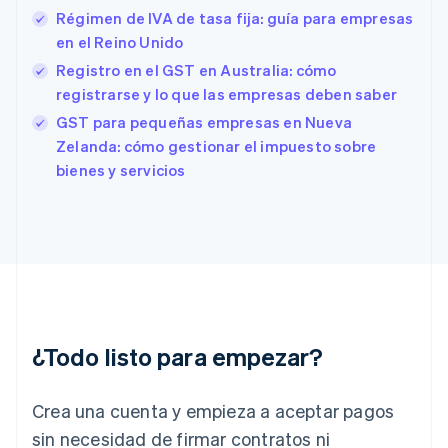
English
Régimen de IVA de tasa fija: guía para empresas
Eslovenia
en el Reino Unido
English
Italiano
Registro en el GST en Australia: cómo
España
registrarse y lo que las empresas deben saber
Español
English
Estados Unidos
GST para pequeñas empresas en Nueva
English
Español
简体中文
Zelanda: cómo gestionar el impuesto sobre
Estonia
bienes y servicios
English
Finlandia
English
Svenska
Francia
Français
English
Gibraltar
English
Grecia
English
¿Todo listo para empezar?
Hungría
English
India
Crea una cuenta y empieza a aceptar pagos
English
Irlanda
sin necesidad de firmar contratos ni