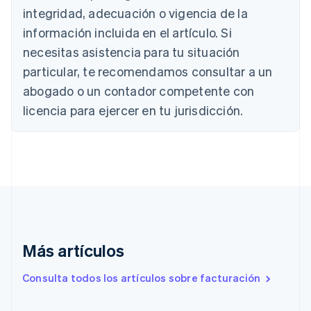
integridad, adecuación o vigencia de la
English
Austria
información incluida en el artículo. Si
Deutsch
English
necesitas asistencia para tu situación
Bélgica
Nederlands
Français
Deutsch
English
particular, te recomendamos consultar a un
Brasil
abogado o un contador competente con
Português
English
Bulgaria
licencia para ejercer en tu jurisdicción.
English
Canadá
English
Français
China continental
简体中文
English
Chipre
English
Croacia
English
Italiano
Más artículos
Dinamarca
English
Emiratos Árabes Unidos
Consulta todos los artículos sobre facturación
English
Eslovaquia