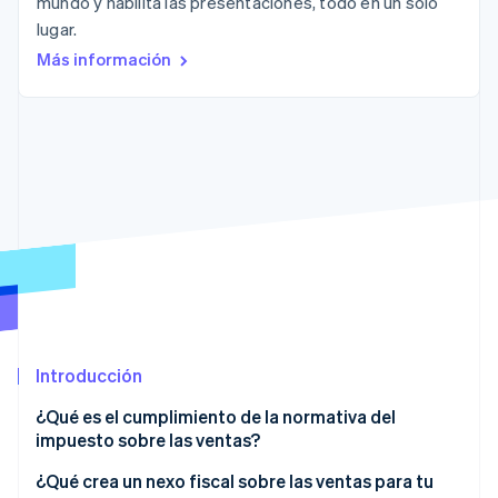
mundo y habilita las presentaciones, todo en un solo
lugar.
Radar
Prevención de fraude
Más información
Ecosistema
Atlas
Constitución de una startup
Socios
Climate
Stripe App Marketplace
Eliminación de dióxido de carbono
Identity
Verificación de identidad en línea
Sesiones de Stripe 2026
Descubre cómo Stripe construye la infraestructura económi
Introducción
Mirar ahora
¿Qué es el cumplimiento de la normativa del
impuesto sobre las ventas?
¿Qué crea un nexo fiscal sobre las ventas para tu