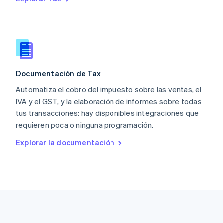
English
Países Bajos
Nederlands
English
Polonia
English
Portugal
Português
English
Documentación de Tax
RAE de Hong Kong, China
English
简体中文
Automatiza el cobro del impuesto sobre las ventas, el
Reino Unido
IVA y el GST, y la elaboración de informes sobre todas
English
tus transacciones: hay disponibles integraciones que
República Checa
requieren poca o ninguna programación.
English
Rumania
Explorar la documentación
English
Singapur
English
简体中文
Suecia
Svenska
English
Suiza
Deutsch
Français
Italiano
English
Tailandia