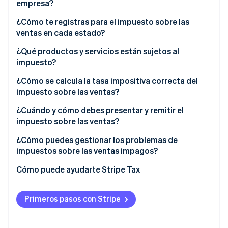
empresa?
Nexo físico
¿Cómo te registras para el impuesto sobre las
ventas en cada estado?
Nexo económico
¿Qué productos y servicios están sujetos al
impuesto?
¿Cómo se calcula la tasa impositiva correcta del
impuesto sobre las ventas?
¿Cuándo y cómo debes presentar y remitir el
impuesto sobre las ventas?
¿Cómo puedes gestionar los problemas de
impuestos sobre las ventas impagos?
1. Cuantifica la exposición
Cómo puede ayudarte Stripe Tax
2. Investiga la divulgación voluntaria
Primeros pasos con Stripe
3. Regístrate y empieza a recolectar
4. Solicita ayuda si es necesario