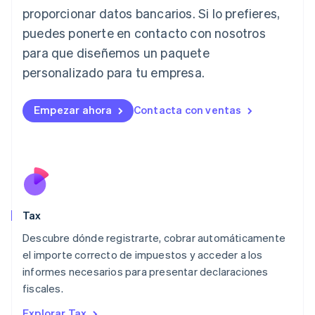
English
proporcionar datos bancarios. Si lo prefieres,
Italia
puedes ponerte en contacto con nosotros
Italiano
English
para que diseñemos un paquete
Japón
日本語
English
personalizado para tu empresa.
Letonia
English
Liechtenstein
Empezar ahora
Contacta con ventas
Deutsch
English
Lituania
English
Luxemburgo
Français
Deutsch
English
Malasia
English
简体中文
Tax
Malta
English
Descubre dónde registrarte, cobrar automáticamente
México
el importe correcto de impuestos y acceder a los
Español
English
informes necesarios para presentar declaraciones
Noruega
fiscales.
English
Nueva Zelandia
Explorar Tax