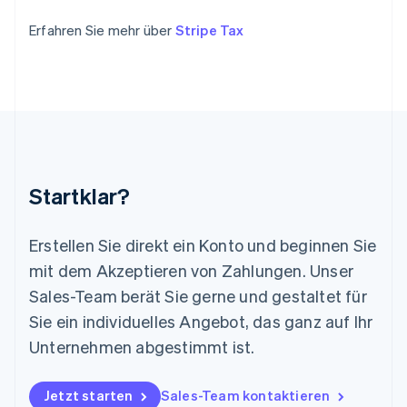
Kroatien
English
Italiano
Erfahren Sie mehr über
Stripe Tax
Lettland
English
Liechtenstein
Deutsch
English
Litauen
English
Luxemburg
Français
Deutsch
English
Malaysia
Startklar?
English
简体中文
Malta
English
Erstellen Sie direkt ein Konto und beginnen Sie
Mexiko
mit dem Akzeptieren von Zahlungen. Unser
Español
English
Sales-Team berät Sie gerne und gestaltet für
Neuseeland
Sie ein individuelles Angebot, das ganz auf Ihr
English
Niederlande
Unternehmen abgestimmt ist.
Nederlands
English
Norwegen
English
Jetzt starten
Sales-Team kontaktieren