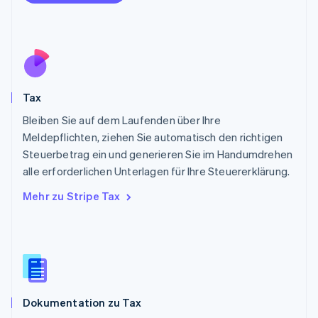
Österreich
Deutsch
English
Polen
English
Portugal
Português
English
Rumänien
Tax
English
Schweden
Bleiben Sie auf dem Laufenden über Ihre
Svenska
English
Meldepflichten, ziehen Sie automatisch den richtigen
Schweiz
Steuerbetrag ein und generieren Sie im Handumdrehen
Deutsch
Français
Italiano
English
alle erforderlichen Unterlagen für Ihre Steuererklärung.
Singapur
English
简体中文
Mehr zu Stripe Tax
Slowakei
English
Slowenien
English
Italiano
Sonderverwaltungsregion Hongkong,
China
English
简体中文
Dokumentation zu Tax
Spanien