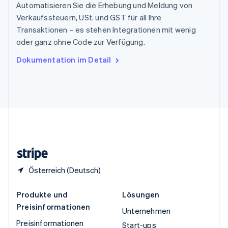
Español
English
Automatisieren Sie die Erhebung und Meldung von
Thailand
Verkaufssteuern, USt. und GST für all Ihre
ไทย
English
Transaktionen – es stehen Integrationen mit wenig
Tschechische Republik
oder ganz ohne Code zur Verfügung.
English
Ungarn
Dokumentation im Detail
English
Vereinigte Arabische Emirate
English
Vereinigte Staaten
English
Español
简体中文
Vereinigtes Königreich
English
Zypern
English
Österreich (Deutsch)
Produkte und
Lösungen
Preisinformationen
Unternehmen
Preisinformationen
Start-ups