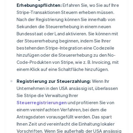
Erhebungspflichten:
Erfahren Sie, wo Sie auf Ihre
Stripe-Transaktionen Steuern erheben müssen.
Nach der Registrierung können Sie innerhalb von
Sekunden die Steuererhebung in einem neuen
Bundesstaat oder Land aktivieren. Sie können mit
der Steuererhebung beginnen, indem Sie Ihrer
bestehenden Stripe-Integration eine Codezeile
hinzufügen oder die Steuererhebung zu den No-
Code-Produkten von Stripe, wie z. B. Invoicing, mit
Australien
English
einem Klick auf eine Schaltfläche hinzufügen.
Belgien
Nederlands
Français
Deutsch
English
Registrierung zur Steuerzahlung:
Wenn Ihr
Brasilien
Unternehmen in den USA ansässig ist, überlassen
Português
English
Sie Stripe die Verwaltung Ihrer
Bulgarien
Steuerregistrierungen
und profitieren Sie von
English
einem vereinfachten Verfahren, bei dem die
Dänemark
English
Antragsdaten vorausgefüllt werden. Das spart
Deutschland
Ihnen Zeit und vereinfacht die Einhaltung lokaler
Deutsch
English
Vorschriften. Wenn Sie außerhalb der USA ansässig