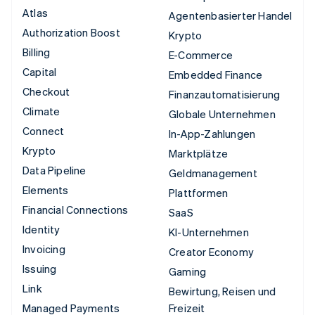
Atlas
Agentenbasierter Handel
Authorization Boost
Krypto
Billing
E-Commerce
Capital
Embedded Finance
Checkout
Finanzautomatisierung
Climate
Globale Unternehmen
Connect
In-App-Zahlungen
Krypto
Marktplätze
Data Pipeline
Geldmanagement
Elements
Plattformen
Financial Connections
SaaS
Identity
KI-Unternehmen
Invoicing
Creator Economy
Issuing
Gaming
Link
Bewirtung, Reisen und
Managed Payments
Freizeit