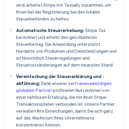
Estland
sind, arbeitet Stripe mit Taxually zusammen, um
English
Ihnen bei der Registrierung bei den lokalen
Festlandchina
简体中文
English
Steuerbehörden zu helfen.
Finnland
English
Svenska
Automatische Steuererhebung:
Stripe Tax
Frankreich
berechnet und erhebt den geschuldeten
Français
English
Steuerbetrag. Die Anwendung unterstützt
Gibraltar
Hunderte von Produkten und Dienstleistungen und
English
ist hinsichtlich Steuerregelungen und
Griechenland
English
Steuersatzänderungen auf dem neuesten Stand.
Indien
Vereinfachung der Steuererklärung und -
English
abführung:
Dank unserer
vertrauenswürdigen
Irland
English
globalen Partner
profitieren Nutzer/innen von
Italien
einer nahtlosen Erfahrung, die mit Ihren Stripe-
Italiano
English
Transaktionsdaten verbunden ist. Unsere Partner
Japan
verwalten Ihre Einreichungen, damit Sie sich ganz
日本語
English
auf das Wachstum Ihres Unternehmens
Kanada
English
Français
konzentrieren können.