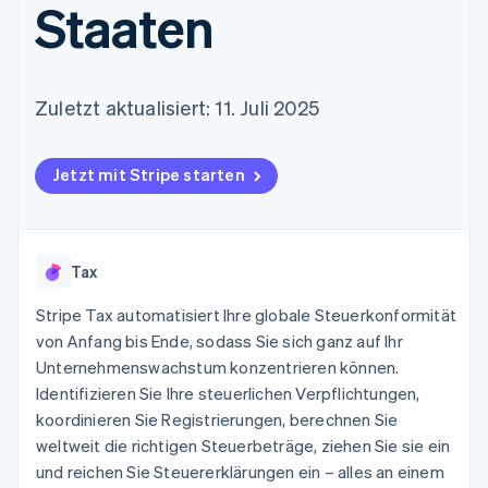
Staaten
Data Pipeline
Geldmanagement
Marktplatz auf
Zugriff auf mehr als
Datensynchronisierung
Produkt-Roadmap
Plattformen
Grundlagen der
125
Stripe Sessions
SaaS
Abonnementverwaltung
Terminal
Karriere
Zahlungen vor Ort
Newsroom
So setzen Sie
Zuletzt aktualisiert: 11. Juli 2025
Authorization
Stripe Press
nutzungsbasierte
Boost
Abrechnung um
Nach Branche
Optimierung der
Stablecoin-gestützte
Autorisierungsraten
Karten ausgeben: So
Jetzt mit Stripe starten
Link
KI-Unternehmen
Kontakt
geht´s
Beschleunigter
Creator Economy
Bereitstellung und
Bezahlvorgang
Gaming
Verwaltung von
Sales-Team
Financial
Bewirtung, Reisen und
Diensten mit Agenten
kontaktieren
Connections
Freizeit
Tax
Partner werden
Verbundene
Versicherungen
Medien und
Finanzdaten
Stripe Tax automatisiert Ihre globale Steuerkonformität
Unterhaltung
von Anfang bis Ende, sodass Sie sich ganz auf Ihr
Ressourcen
Gemeinnützige
Organisationen
Unternehmenswachstum konzentrieren können.
Fachdienstleistungen
App-Integrationen
Identifizieren Sie Ihre steuerlichen Verpflichtungen,
Mehr
Öffentlicher Sektor
Code-Beispiele
koordinieren Sie Registrierungen, berechnen Sie
Product roadmap
Einzelhandel
Entwickler-Blog
Ausblick
API-Status
weltweit die richtigen Steuerbeträge, ziehen Sie sie ein
und reichen Sie Steuererklärungen ein – alles an einem
Radar