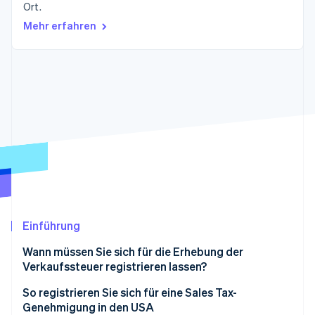
Betrugsprävention
Ort.
Ecosystem
Mehr erfahren
Atlas
Start-up-Gründung
Partner
Stripe App-Marktplatz
Climate
CO₂-Entnahme
Identity
Online-Identitätsprüfung
Stripe-Sessions 2026
Erfahren Sie, wie Stripe Lösungen für die Wirts
Jetzt ansehen
Einführung
Wann müssen Sie sich für die Erhebung der
Verkaufssteuer registrieren lassen?
Unterschiedliche wirtschaftliche Schwellenwerte in
So registrieren Sie sich für eine Sales Tax-
Kalifornien und Georgia
Genehmigung in den USA