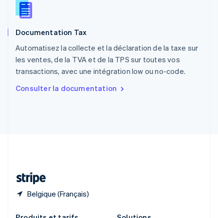
République tchèque
English
Roumanie
Documentation Tax
English
Royaume-Uni
Automatisez la collecte et la déclaration de la taxe sur
English
les ventes, de la TVA et de la TPS sur toutes vos
Singapour
transactions, avec une intégration low ou no-code.
English
简体中文
Slovaquie
Consulter la documentation
English
Slovénie
English
Italiano
Suède
Svenska
English
Suisse
Deutsch
Français
Italiano
English
Thaïlande
ไทย
English
Belgique (Français)
Produits et tarifs
Solutions