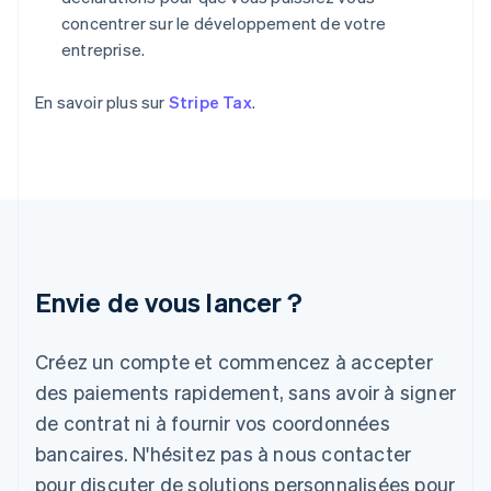
Finlande
concentrer sur le développement de votre
English
Svenska
entreprise.
France
Français
English
Gibraltar
En savoir plus sur
Stripe Tax
.
English
Grèce
English
Hongrie
English
Inde
English
Irlande
Envie de vous lancer ?
English
Italie
Italiano
English
Créez un compte et commencez à accepter
Japon
日本語
English
des paiements rapidement, sans avoir à signer
Lettonie
de contrat ni à fournir vos coordonnées
English
bancaires. N'hésitez pas à nous contacter
Liechtenstein
pour discuter de solutions personnalisées pour
Deutsch
English