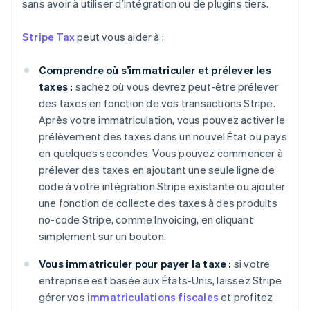
sans avoir à utiliser d’intégration ou de plugins tiers.
Stripe Tax
peut vous aider à :
Comprendre où s’immatriculer et prélever les
taxes :
sachez où vous devrez peut-être prélever
des taxes en fonction de vos transactions Stripe.
Après votre immatriculation, vous pouvez activer le
prélèvement des taxes dans un nouvel État ou pays
en quelques secondes. Vous pouvez commencer à
prélever des taxes en ajoutant une seule ligne de
code à votre intégration Stripe existante ou ajouter
une fonction de collecte des taxes à des produits
Allemagne
no-code Stripe, comme Invoicing, en cliquant
Deutsch
English
Australie
simplement sur un bouton.
English
Autriche
Vous immatriculer pour payer la taxe :
si votre
Deutsch
English
entreprise est basée aux États-Unis, laissez Stripe
Belgique
gérer vos
immatriculations fiscales
et profitez
Nederlands
Français
Deutsch
English