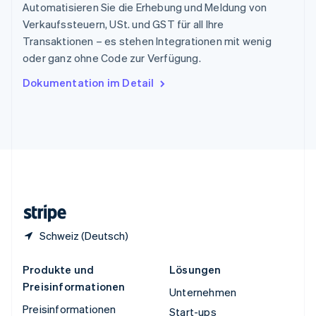
Español
English
Automatisieren Sie die Erhebung und Meldung von
Thailand
Verkaufssteuern, USt. und GST für all Ihre
ไทย
English
Transaktionen – es stehen Integrationen mit wenig
Tschechische Republik
oder ganz ohne Code zur Verfügung.
English
Ungarn
Dokumentation im Detail
English
Vereinigte Arabische Emirate
English
Vereinigte Staaten
English
Español
简体中文
Vereinigtes Königreich
English
Zypern
English
Schweiz (Deutsch)
Produkte und
Lösungen
Preisinformationen
Unternehmen
Preisinformationen
Start-ups