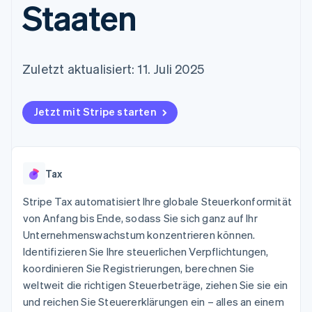
Staaten
Data Pipeline
Geldmanagement
Marktplatz auf
Zugriff auf mehr als
Datensynchronisierung
Produkt-Roadmap
Plattformen
Grundlagen der
125
Stripe Sessions
SaaS
Abonnementverwaltung
Terminal
Karriere
Zahlungen vor Ort
Newsroom
So setzen Sie
Zuletzt aktualisiert: 11. Juli 2025
Authorization
Stripe Press
nutzungsbasierte
Boost
Abrechnung um
Nach Branche
Optimierung der
Stablecoin-gestützte
Autorisierungsraten
Karten ausgeben: So
Jetzt mit Stripe starten
Link
KI-Unternehmen
Kontakt
geht´s
Beschleunigter
Creator Economy
Bereitstellung und
Bezahlvorgang
Gaming
Verwaltung von
Sales-Team
Financial
Bewirtung, Reisen und
Diensten mit Agenten
kontaktieren
Connections
Freizeit
Tax
Partner werden
Verbundene
Versicherungen
Medien und
Finanzdaten
Stripe Tax automatisiert Ihre globale Steuerkonformität
Unterhaltung
von Anfang bis Ende, sodass Sie sich ganz auf Ihr
Ressourcen
Gemeinnützige
Organisationen
Unternehmenswachstum konzentrieren können.
Fachdienstleistungen
App-Integrationen
Identifizieren Sie Ihre steuerlichen Verpflichtungen,
Mehr
Öffentlicher Sektor
Code-Beispiele
koordinieren Sie Registrierungen, berechnen Sie
Product roadmap
Einzelhandel
Entwickler-Blog
Ausblick
API-Status
weltweit die richtigen Steuerbeträge, ziehen Sie sie ein
und reichen Sie Steuererklärungen ein – alles an einem
Radar