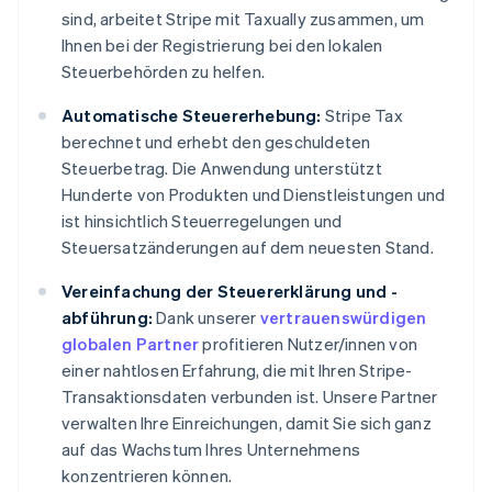
Estland
sind, arbeitet Stripe mit Taxually zusammen, um
English
Ihnen bei der Registrierung bei den lokalen
Festlandchina
简体中文
English
Steuerbehörden zu helfen.
Finnland
English
Svenska
Automatische Steuererhebung:
Stripe Tax
Frankreich
berechnet und erhebt den geschuldeten
Français
English
Steuerbetrag. Die Anwendung unterstützt
Gibraltar
Hunderte von Produkten und Dienstleistungen und
English
ist hinsichtlich Steuerregelungen und
Griechenland
English
Steuersatzänderungen auf dem neuesten Stand.
Indien
Vereinfachung der Steuererklärung und -
English
abführung:
Dank unserer
vertrauenswürdigen
Irland
English
globalen Partner
profitieren Nutzer/innen von
Italien
einer nahtlosen Erfahrung, die mit Ihren Stripe-
Italiano
English
Transaktionsdaten verbunden ist. Unsere Partner
Japan
verwalten Ihre Einreichungen, damit Sie sich ganz
日本語
English
auf das Wachstum Ihres Unternehmens
Kanada
English
Français
konzentrieren können.