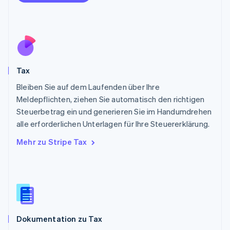
Österreich
Deutsch
English
Polen
English
Portugal
Português
English
Rumänien
Tax
English
Schweden
Bleiben Sie auf dem Laufenden über Ihre
Svenska
English
Meldepflichten, ziehen Sie automatisch den richtigen
Schweiz
Steuerbetrag ein und generieren Sie im Handumdrehen
Deutsch
Français
Italiano
English
alle erforderlichen Unterlagen für Ihre Steuererklärung.
Singapur
English
简体中文
Mehr zu Stripe Tax
Slowakei
English
Slowenien
English
Italiano
Sonderverwaltungsregion Hongkong,
China
English
简体中文
Dokumentation zu Tax
Spanien