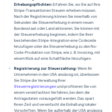
Erhebungspflichten:
Erfahren Sie, wo Sie auf Ihre
Stripe-Transaktionen Steuern erheben müssen.
Nach der Registrierung können Sie innerhalb von
Sekunden die Steuererhebung in einem neuen
Bundesstaat oder Land aktivieren. Sie können mit
der Steuererhebung beginnen, indem Sie Ihrer
bestehenden Stripe-Integration eine Codezeile
hinzufügen oder die Steuererhebung zu den No-
Code-Produkten von Stripe, wie z. B. Invoicing, mit
Australien
English
einem Klick auf eine Schaltfläche hinzufügen.
Belgien
Nederlands
Français
Deutsch
English
Registrierung zur Steuerzahlung:
Wenn Ihr
Brasilien
Unternehmen in den USA ansässig ist, überlassen
Português
English
Sie Stripe die Verwaltung Ihrer
Bulgarien
Steuerregistrierungen
und profitieren Sie von
English
einem vereinfachten Verfahren, bei dem die
Dänemark
English
Antragsdaten vorausgefüllt werden. Das spart
Deutschland
Ihnen Zeit und vereinfacht die Einhaltung lokaler
Deutsch
English
Vorschriften. Wenn Sie außerhalb der USA ansässig