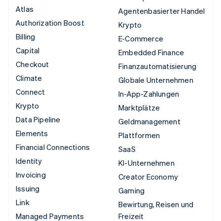
Atlas
Agentenbasierter Handel
Authorization Boost
Krypto
Billing
E-Commerce
Capital
Embedded Finance
Checkout
Finanzautomatisierung
Climate
Globale Unternehmen
Connect
In-App-Zahlungen
Krypto
Marktplätze
Data Pipeline
Geldmanagement
Elements
Plattformen
Financial Connections
SaaS
Identity
KI-Unternehmen
Invoicing
Creator Economy
Issuing
Gaming
Link
Bewirtung, Reisen und
Managed Payments
Freizeit