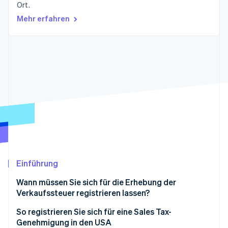
Betrugsprävention
Ort.
Ecosystem
Mehr erfahren
Atlas
Start-up-Gründung
Partner
Stripe App-Marktplatz
Climate
CO₂-Entnahme
Identity
Online-Identitätsprüfung
Stripe-Sessions 2026
Erfahren Sie, wie Stripe Lösungen für die Wirtschaft
Jetzt ansehen
Einführung
Wann müssen Sie sich für die Erhebung der
Verkaufssteuer registrieren lassen?
Unterschiedliche wirtschaftliche Schwellenwerte in
So registrieren Sie sich für eine Sales Tax-
Kalifornien und Georgia
Genehmigung in den USA