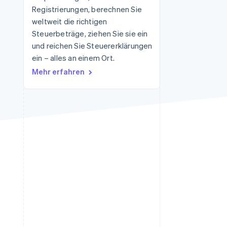
Registrierungen, berechnen Sie
weltweit die richtigen
Steuerbeträge, ziehen Sie sie ein
Stripe-Sessions 2026
Erfahren Sie, wie Stripe
und reichen Sie Steuererklärungen
Lösungen für die
ein – alles an einem Ort.
Wirtschaftsinfrastruktur
Mehr erfahren
für KI aufbaut.
Jetzt ansehen