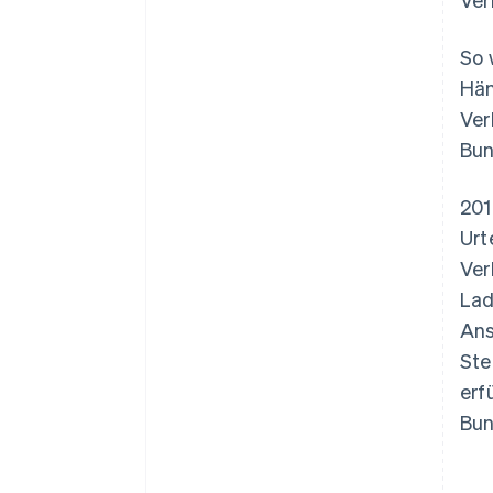
So 
Hän
Ver
Bun
201
Urt
Ver
Lad
Ans
Ste
erf
Bun