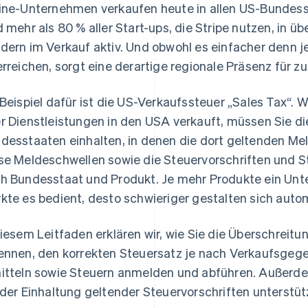
ine-Unternehmen verkaufen heute in allen US-Bundesst
d mehr als 80 % aller Start-ups, die Stripe nutzen, in
dern im Verkauf aktiv. Und obwohl es einfacher denn j
erreichen, sorgt eine derartige regionale Präsenz für z
 Beispiel dafür ist die US-Verkaufssteuer „Sales Tax“
r Dienstleistungen in den USA verkauft, müssen Sie di
desstaaten einhalten, in denen die dort geltenden Me
se Meldeschwellen sowie die Steuervorschriften und S
h Bundesstaat und Produkt. Je mehr Produkte ein Unt
kte es bedient, desto schwieriger gestalten sich aut
diesem Leitfaden erklären wir, wie Sie die Überschreit
ennen, den korrekten Steuersatz je nach Verkaufsge
itteln sowie Steuern anmelden und abführen. Außerdem
 der Einhaltung geltender Steuervorschriften unterstüt