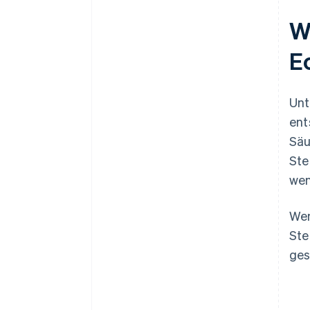
W
E
Unt
ent
Säu
Ste
wen
Wen
Ste
ges