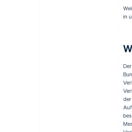
Wei
in 
W
Der
Bun
Ver
Ver
der
Auf
bes
Mes
Ver