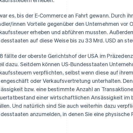
war es, bis der E-Commerce an Fahrt gewann. Durch ihn
dler/innen Vorteile gegenüber den Unternehmen vor Ort
kaufssteuer erheben und abführen mussten. Außerde
desstaaten auf diese Weise bis zu 33 Mrd. USD an st
8 fällte der oberste Gerichtshof der USA im Präzedenzf
eil dazu. Seitdem können US-Bundesstaaten Unterneh
kaufssteuern verpflichten, selbst wenn diese auf ihrem
engeschäft oder Verkaufsvertretung unterhalten. Denn 
ässigkeit bzw. eine bestimmte Anzahl an Transaktion
uertatbestand einer wirtschaftlichen Ansässigkeit im
üllen. Und natürlich sind Sie auch weiterhin dazu verpflic
desstaaten anzumelden, in denen Sie eine physische P