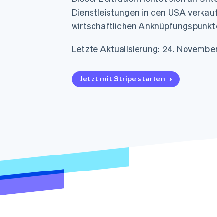
Optimierung der
Datensynchronisier
Autorisierungsraten
Dienstleistungen in den USA verkau
Link
wirtschaftlichen Anknüpfungspunkt
Beschleunigter Bezahlvorgang
Financial Connections
Verbundene Finanzdaten
Letzte Aktualisierung: 24. Novembe
Jetzt mit Stripe starten