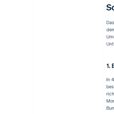
S
Das
dem
Ums
Unt
1.
In 
bes
ric
Mon
Bun