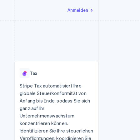
Anmelden
Ressourcen
Ecosystem
Kontakt
nd Marktplätze
Mehr
App-Integrationen
Partner
Sales-Team kontaktieren
Product roadmap
Code-Beispiele
Stripe App-Marktplatz
Partner werden
Ausblick
 Plattformen
Entwickler-Blog
eit
API-Status
Radar
Betrugsprävention
Tax
Atlas
onen
Start-up-Gründung
Stripe Tax automatisiert Ihre
globale Steuerkonformität von
Climate
CO₂-Entnahme
Anfang bis Ende, sodass Sie sich
ganz auf Ihr
Identity
Online-Identitätsprüfung
Unternehmenswachstum
konzentrieren können.
Identifizieren Sie Ihre steuerlichen
Verpflichtungen, koordinieren Sie