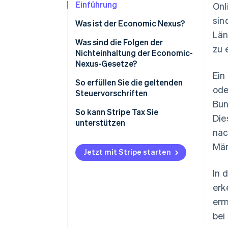
Einführung
Onl
sin
Was ist der Economic Nexus?
Län
Was sind die Folgen der
zu 
Nichteinhaltung der Economic-
Nexus-Gesetze?
Ein
So erfüllen Sie die geltenden
ode
Steuervorschriften
Bun
1. Ermittlung des steuerlichen
So kann Stripe Tax Sie
Die
Anknüpfungspunktes
unterstützen
nac
2. Ermitteln des Steuergebiets
Mär
und des Steuersatzes
Jetzt mit Stripe starten
3. Steuererklärung und -
In 
abführung
erk
erm
bei