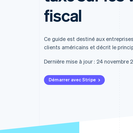
Authorization Boost
Acceptation optimisée
fiscal
Link
Paiements accélérés
Financial Connections
Comptes financiers associés
Ce guide est destiné aux entreprises
clients américains et décrit le princip
Dernière mise à jour : 24 novembre 
Démarrer avec Stripe