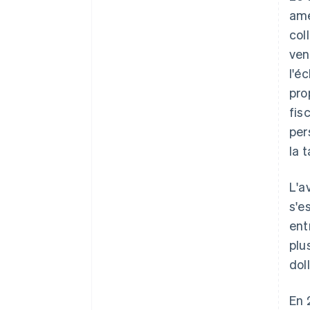
amé
col
ven
l'é
pro
fis
per
la 
L'a
s'e
ent
plu
dol
En 