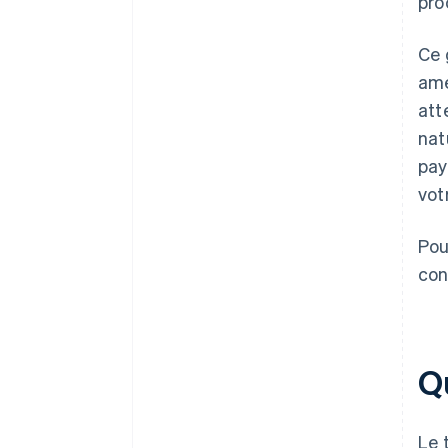
pro
3. Déclarez et reversez vos
taxes
Ce 
amé
att
nat
pay
vot
Pou
con
Qu
Le 