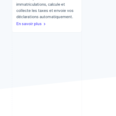
immatriculations, calcule et
collecte les taxes et envoie vos
déclarations automatiquement.
Stripe Sessions 2026
En savoir plus
Découvrez comment
Stripe construit
l’infrastructure
économique de l’IA.
Regarder la vidéo