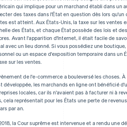
ricain qui implique pour un marchand établi dans un aut
lecter des taxes dans l'État en question dès lors qu'un 
tes est atteint. Aux États-Unis, la taxe sur les ventes
chelle des États, et chaque État possède des lois et de
pres. Avant l'apparition d'Internet, il était facile de savo
cal avec un lieu donné. Si vous possédiez une boutique,
sonnel ou un espace d'exposition temporaire dans un Ét
taxe sur les ventes.
vènement de l'e-commerce a bouleversé les choses. À
st développée, les marchands en ligne ont bénéficié d'
reprises locales, car ils n'avaient pas à facturer ni à re
s, cela représentait pour les États une perte de revenu
lars par an.
2018, la Cour suprême est intervenue et a rendu une déc