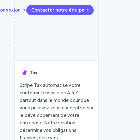
onnexion
Contacter notre équipe
Ressources
Écosystème
Contact
t marketplaces
Plus
Intégrations d'applications
Partenaires
Contacter notre équipe
Product roadmap
elle
Exemples de code
Stripe App Marketplace
Devenir partenaire
Découvrez les prochaines
r les
Blog des développeurs
évolutions
rs
État de l'API
Radar
Tax
Prévention de la fraude
ratif
Atlas
Stripe Tax automatise votre
Constitution de start-up
conformité fiscale de A à Z
Climate
partout dans le monde pour que
Élimination du carbone
vous puissiez vous concentrer sur
Identity
le développement de votre
Vérification de l'identité
entreprise. Notre solution
détermine vos obligations
fiscales, gère vos