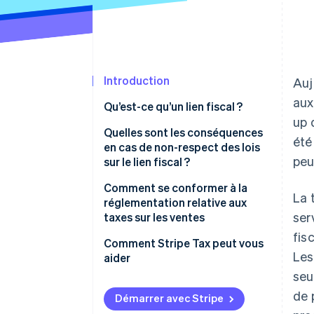
Introduction
Auj
aux
Qu’est-ce qu’un lien fiscal ?
up 
Quelles sont les conséquences
été
en cas de non-respect des lois
peu
sur le lien fiscal ?
Comment se conformer à la
La 
réglementation relative aux
ser
taxes sur les ventes
fis
1. Déterminer les lieux auxquels
Comment Stripe Tax peut vous
Les
vous êtes lié
aider
seu
2. Vérifiez votre territoire et
de 
déterminez vos taux de taxe
Démarrer avec Stripe