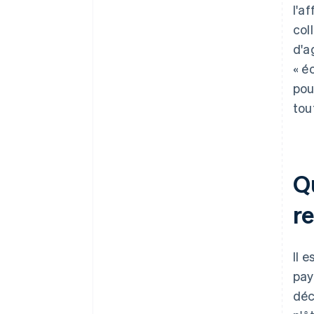
l'a
col
d'a
« é
pou
tou
Q
re
Il 
pay
déc