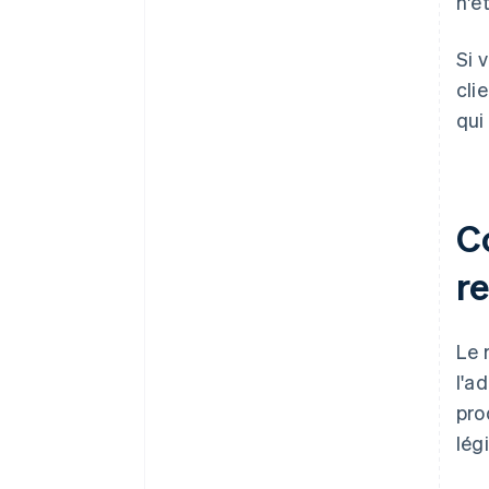
n'ê
Si 
cli
qui
C
re
Le 
l'a
pro
lég