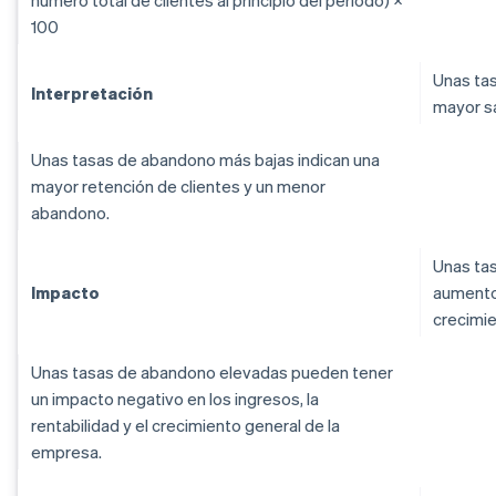
número total de clientes al principio del período) ×
100
Unas tas
Interpretación
mayor sa
Unas tasas de abandono más bajas indican una
mayor retención de clientes y un menor
abandono.
Unas tas
Impacto
aumento 
crecimie
Unas tasas de abandono elevadas pueden tener
un impacto negativo en los ingresos, la
rentabilidad y el crecimiento general de la
empresa.