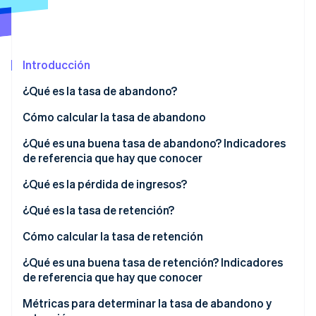
Sector público
Radar
Comercio minorista
Prevención de fraude
Atlas
Introducción
Constitución de una startup
Ecosystem
Climate
¿Qué es la tasa de abandono?
Eliminación de dióxido de carbono
Socios
Stripe App Marketplace
Cómo calcular la tasa de abandono
Identity
Verificación de identidad en línea
Ejemplo de cálculo
¿Qué es una buena tasa de abandono? Indicadores
de referencia que hay que conocer
¿Qué es la pérdida de ingresos?
¿Qué es la tasa de retención?
Stripe Sessions 2026
Descubre cómo Stripe está construyendo la infraestructu
Cómo calcular la tasa de retención
para la IA.
Ver ahora
Ejemplo de cálculo
¿Qué es una buena tasa de retención? Indicadores
de referencia que hay que conocer
Indicadores de referencia específicos del sector
Métricas para determinar la tasa de abandono y