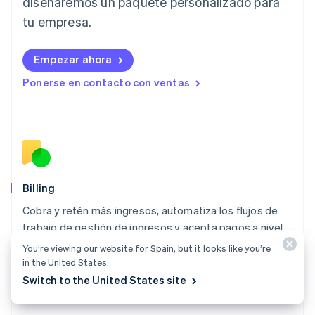
diseñaremos un paquete personalizado para
Letonia
English
tu empresa.
Liechtenstein
Deutsch
English
Empezar ahora
Lituania
English
Ponerse en contacto con ventas
Luxemburgo
Français
Deutsch
English
Malasia
English
简体中文
Malta
English
México
Español
English
Billing
Noruega
Cobra y retén más ingresos, automatiza los flujos de
English
trabajo de gestión de ingresos y acepta pagos a nivel
Nueva Zelanda
English
internacional.
You’re viewing our website for Spain, but it looks like you’re
Países Bajos
in the United States.
Explorar Billing
Nederlands
English
Switch to the United States site
Polonia
English