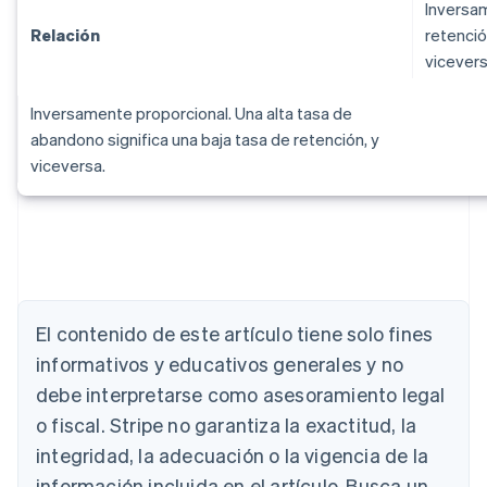
Inversam
Relación
retenció
vicevers
Inversamente proporcional. Una alta tasa de
abandono significa una baja tasa de retención, y
viceversa.
Alemania
El contenido de este artículo tiene solo fines
Deutsch
English
Australia
informativos y educativos generales y no
English
debe interpretarse como asesoramiento legal
Austria
o fiscal. Stripe no garantiza la exactitud, la
Deutsch
English
Bélgica
integridad, la adecuación o la vigencia de la
Nederlands
Français
Deutsch
English
información incluida en el artículo. Busca un