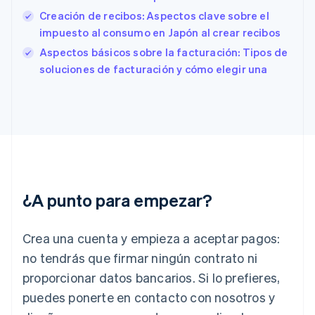
Estados Unidos
Creación de recibos: Aspectos clave sobre el
English
Español
简体中文
Estonia
impuesto al consumo en Japón al crear recibos
English
Aspectos básicos sobre la facturación: Tipos de
Finlandia
soluciones de facturación y cómo elegir una
English
Svenska
Francia
Français
English
Gibraltar
English
Grecia
English
Hungría
English
¿A punto para empezar?
India
English
Irlanda
Crea una cuenta y empieza a aceptar pagos:
English
no tendrás que firmar ningún contrato ni
Italia
proporcionar datos bancarios. Si lo prefieres,
Italiano
English
Japón
puedes ponerte en contacto con nosotros y
日本語
English