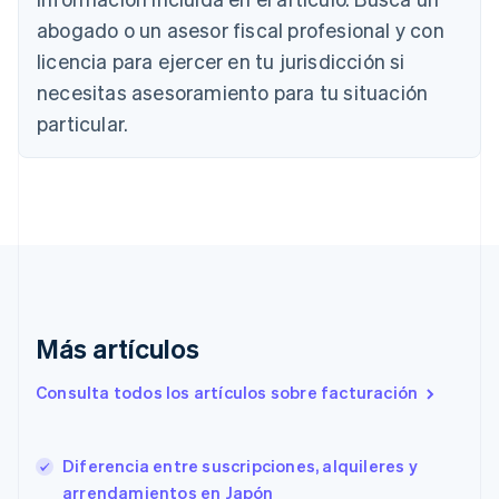
Brasil
abogado o un asesor fiscal profesional y con
Português
English
Bulgaria
licencia para ejercer en tu jurisdicción si
English
necesitas asesoramiento para tu situación
Canadá
English
Français
particular.
China continental
简体中文
English
Chipre
English
Croacia
English
Italiano
Dinamarca
English
Emiratos Árabes Unidos
English
Más artículos
Eslovaquia
Consulta todos los artículos sobre facturación
English
Eslovenia
English
Italiano
España
Diferencia entre suscripciones, alquileres y
Español
English
arrendamientos en Japón