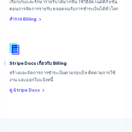
เรียกเก็บและรักษารายรับได้มากขึ้น ใช้วิธีอัตโนมัติกับขั้น
สหรัฐอเมริกา
English
Español
简体中文
ตอนการจัดการรายรับ ตลอดจนรับการชำระเงินได้ทั่วโลก
สหรัฐอาหรับเอมิเรตส์
สำรวจ Billing
English
สหราชอาณาจักร
English
สาธารณรัฐเช็ก
English
สิงคโปร์
English
简体中文
Stripe Docs เกี่ยวกับ Billing
ออสเตรเลีย
English
สร้างและจัดการการชำระเงินตามรอบบิล ติดตามการใช้
ออสเตรีย
งาน และออกใบแจ้งหนี้
Deutsch
English
อิตาลี
ดู Stripe Docs
Italiano
English
อินเดีย
English
เอสโตเนีย
English
ไอร์แลนด์
English