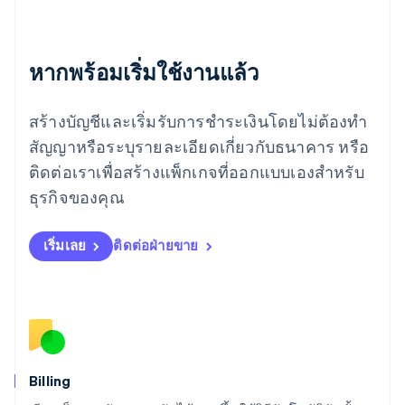
เยอรมนี
Deutsch
English
โรมาเนีย
หากพร้อมเริ่มใช้งานแล้ว
English
ลักเซมเบิร์ก
Français
Deutsch
English
สร้างบัญชีและเริ่มรับการชำระเงินโดยไม่ต้องทำ
ลัตเวีย
English
สัญญาหรือระบุรายละเอียดเกี่ยวกับธนาคาร หรือ
ลิกเตนสไตน์
ติดต่อเราเพื่อสร้างแพ็กเกจที่ออกแบบเองสำหรับ
Deutsch
English
ลิทัวเนีย
ธุรกิจของคุณ
English
สเปน
เริ่มเลย
ติดต่อฝ่ายขาย
Español
English
สโลวาเกีย
English
สโลวีเนีย
English
Italiano
สวิตเซอร์แลนด์
Deutsch
Français
Italiano
English
สวีเดน
Billing
Svenska
English