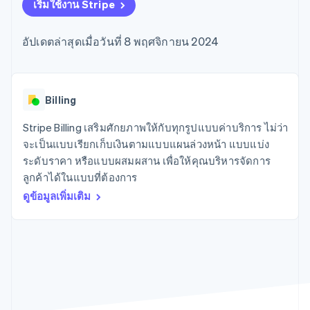
มากกว่า 125
ขายและ VAT
เริ่มใช้งาน Stripe
แพลตฟอร์ม
การใช้งาน
รายการ
Authorization
อัตโนมัติ
Revenue
แผนงานผลิตภัณฑ์
SaaS
ออกบัตรที่มีสเตเบิลคอยน์
Boost
Recognition
การประชุมประจำปีแบบ
รองรับอยู่
อัปเดตล่าสุดเมื่อวันที่ 8 พฤศจิกายน 2024
ยกระดับการ
เซสชัน
จัดเตรียมและจัดการ
ระบบ
ยอมรับการ
ตำแหน่งงาน
บริการด้วยเอเจนต์
อัตโนมัติ
ชำระเงิน
Link
ห้องข่าว
ตามอุตสาหกรรม
การชำระเงินที่
สำหรับการ
Stripe
Stripe Press
Sigma
รวดเร็วขึ้น
ทำบัญชี
Billing
รายงานที่
บริษัท AI
แหล่งข้อมูล
ออกแบบเอง
แวดวงครีเอเตอร์
Stripe Billing เสริมศักยภาพให้กับทุกรูปแบบค่าบริการ ไม่ว่า
Data
เกม
การติดต่อ
จะเป็นแบบเรียกเก็บเงินตามแบบแผนล่วงหน้า แบบแบ่ง
Pipeline
การบริการ การเดินทาง
การเชื่อมต่อการทำงาน
การซิงค์
และสันทนาการ
แอป
ระดับราคา หรือแบบผสมผสาน เพื่อให้คุณบริหารจัดการ
ติดต่อฝ่ายขาย
ข้อมูล
ประกันภัย
ตัวอย่างโค้ด
สมัครเป็นพาร์ทเนอร์
ลูกค้าได้ในแบบที่ต้องการ
สื่อและความบันเทิง
บล็อกของนักพัฒนา
องค์กรไม่แสวงผลกำไร
สถานะ API
ดูข้อมูลเพิ่มเติม
บริการเฉพาะทาง
ภาครัฐ
เพิ่มเติม
ธุรกิจค้าปลีก
Product roadmap
ดูสิ่งที่กำลังจะมาถึง
Radar
ระบบนิเวศ
การป้องกันการฉ้อโกง
Atlas