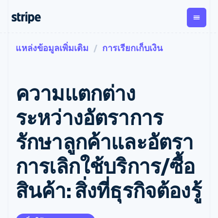
แหล่งข้อมูลเพิ่มเติม
การเรียกเก็บเงิน
ตามขั้น
เอกสารประกอบ
เรียนรู้
การชำระเงิน
รายรับ
การ
แพลตฟอ
จัดการ
และ
องค์กร
Stripe Docs
บล็อก
เงิน
มาร์เก็ต
Payments
Billing
ธุรกิจสตาร์ทอัพ
ข้อมูลอ้างอิงเกี่ยวกับ API
เรื่องราวจากลูกค้า
ความแตกต่าง
การชำระเงิน
รายรับตาม
เพลส
ไลบรารีและ SDK
คู่มือ
ออนไลน์
แบบแผนล่วง
Stripe Apps
Global
Payment links
หน้า
Metronome
Payouts
Conne
ระหว่างอัตราการ
การชำร
ตามกรณีใช้งาน
การชำระเงิน
การเรียกเก็บ
เบิกจ่าย
เงินสำห
การสนับสนุน
แบบไม่ต้อง
เงินตามการ
ให้กับ
รักษาลูกค้าและอัตรา
แพลตฟอ
คู่มือ
การค้าแบบใช้เอเจนต์
เขียนโค้ด
Checkout
ใช้งาน
การชำระเงิน
บุคคลที่
อีคอมเมิร์ซ
รับการสนับสนุน
UI การชำระ
ตามรอบบิล
สาม
บริการทางการเงินที่ผสาน
รับการชำระเงินออนไลน์
แพ็กเกจการสนับสนุนที่ได้
การจัดการ
การเลิกใช้บริการ/ซื้อ
เงินสำเร็จรูป
รวมในตัว
ติดตั้งใช้งานการชำระเงิน
รับการจัดการ
การชำระเงิน
Elements
การทำงานอัตโนมัติด้าน
สำเร็จรูป
บริการเฉพาะทาง
องค์ประกอบ UI
ตามรอบบิล
Invoicing
สินค้า: สิ่งที่ธุรกิจต้องรู้
การเงิน
สร้างแพลตฟอร์มหรือ
ครั้งเดียวหรือ
ที่ยืดหยุ่น
ธุรกิจทั่วโลก
มาร์เก็ตเพลส
ตามแบบแผน
วิธีการชำระ
การชำระเงินในแอป
จัดการการชำระเงินตาม
เงิน
ล่วงหน้า
Tax
มาร์เก็ตเพลส
รอบบิล
เข้าถึงได้
คิดภาษีการ
บริษัท
การจัดการเงิน
เสนอการเรียกเก็บเงินตาม