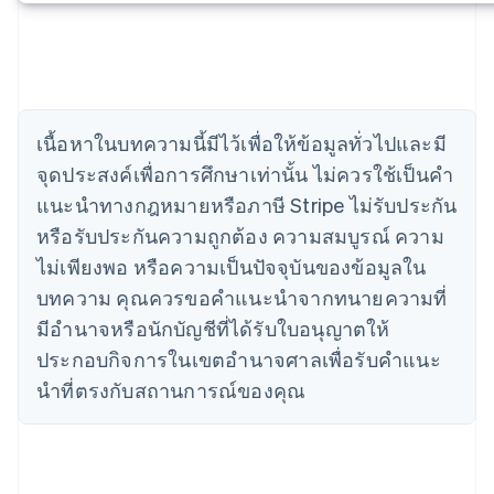
เขตบริหารพิเศษฮ่องกง ประเทศจีน
English
简体中文
แคนาดา
English
Français
โครเอเชีย
English
Italiano
เนื้อหาในบทความนี้มีไว้เพื่อให้ข้อมูลทั่วไปและมี
จีนแผ่นดินใหญ่
จุดประสงค์เพื่อการศึกษาเท่านั้น ไม่ควรใช้เป็นคํา
简体中文
English
ไซปรัส
แนะนําทางกฎหมายหรือภาษี Stripe ไม่รับประกัน
English
หรือรับประกันความถูกต้อง ความสมบูรณ์ ความ
ญี่ปุ่น
日本語
English
ไม่เพียงพอ หรือความเป็นปัจจุบันของข้อมูลใน
เดนมาร์ก
บทความ คุณควรขอคําแนะนําจากทนายความที่
English
ไทย
มีอํานาจหรือนักบัญชีที่ได้รับใบอนุญาตให้
ไทย
English
ประกอบกิจการในเขตอํานาจศาลเพื่อรับคําแนะ
นอร์เวย์
นําที่ตรงกับสถานการณ์ของคุณ
English
นิวซีแลนด์
English
เนเธอร์แลนด์
Nederlands
English