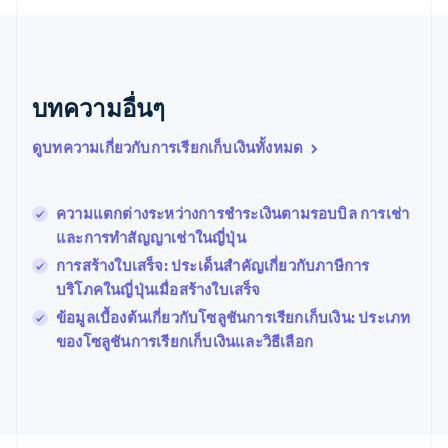
บราซิล
Português
English
บัลแกเรีย
English
เบลเยียม
บทความอื่นๆ
Nederlands
Français
Deutsch
English
โปรตุเกส
ดูบทความเกี่ยวกับการเรียกเก็บเงินทั้งหมด
Português
English
โปแลนด์
English
ความแตกต่างระหว่างการชําระเงินตามรอบบิล การเช่า
ฝรั่งเศส
Français
English
และการทำสัญญาเช่าในญี่ปุ่น
ฟินแลนด์
การสร้างใบเสร็จ: ประเด็นสําคัญเกี่ยวกับภาษีการ
English
Svenska
บริโภคในญี่ปุ่นเมื่อสร้างใบเสร็จ
มอลตา
English
ข้อมูลเบื้องต้นเกี่ยวกับโซลูชันการเรียกเก็บเงิน: ประเภท
มาเลเซีย
ของโซลูชันการเรียกเก็บเงินและวิธีเลือก
English
简体中文
เม็กซิโก
Español
English
ยิบรอลตาร์
English