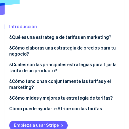
Sector público
Radar
Comercio minorista
Prevención de fraude
Atlas
Introducción
Constitución de una startup
Ecosystem
Climate
¿Qué es una estrategia de tarifas en marketing?
Eliminación de dióxido de carbono
Socios
Stripe App Marketplace
¿Cómo elaboras una estrategia de precios para tu
Identity
negocio?
Verificación de identidad en línea
¿Cuáles son tus objetivos?
¿Cuáles son las principales estrategias para fijar la
tarifa de un producto?
¿Cuáles son tus costes?
Tarifas de coste incrementado
¿Cómo funcionan conjuntamente las tarifas y el
¿Cuánto cobran tus competidores?
marketing?
Stripe Sessions 2026
Tarifas basadas en el valor
Descubre cómo Stripe está construyendo la infraestructu
¿Cuánto vale tu producto para tu cliente?
Historia de la marca
¿Cómo mides y mejoras tu estrategia de tarifas?
para la IA.
Tarifas establecidas en la competencia
Ver ahora
¿Cómo quieres que pague la gente?
Conversión de clientes
Observa el comportamiento del cliente
Cómo puede ayudarte Stripe con las tarifas
Tarifas de lanzamiento
¿Cómo funcionan estos precios en el mundo real?
Presupuesto de marketing
Realiza un seguimiento de determinadas métricas
Estrategia de precios altos
Empieza a usar Stripe
¿Estos precios siguen funcionando ahora?