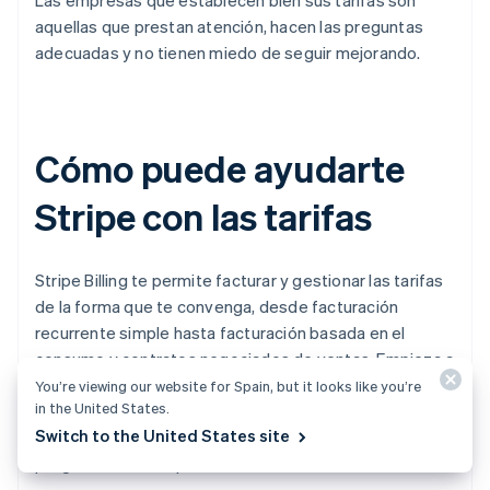
Las empresas que establecen bien sus tarifas son
aquellas que prestan atención, hacen las preguntas
adecuadas y no tienen miedo de seguir mejorando.
Cómo puede ayudarte
Stripe con las tarifas
Stripe Billing te permite facturar y gestionar las tarifas
de la forma que te convenga, desde facturación
recurrente simple hasta facturación basada en el
consumo y contratos negociados de ventas. Empieza a
aceptar pagos recurrentes a nivel mundial en cuestión
You’re viewing our website for Spain, but it looks like you’re
in the United States.
de minutos, sin necesidad de programación, o crea una
Switch to the United States site
integración personalizada usando la interfaz de
programación de aplicaciones (API).