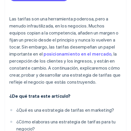
Segmentación de la clientela
Evalúa la sensibilidad al precio
Tarifas dinámicas
Movimiento con el mercado
Monitoriza a los competidores
Las tarifas son una herramienta poderosa, pero a
Realiza experimentos pequeños y rápidos
menudo infrautilizada, en los negocios. Muchos
equipos copian a la competencia, añaden un margen o
fijan un precio desde el principio y nunca lo vuelven a
tocar. Sin embargo, las tarifas desempeñan un papel
importante en el
posicionamiento en el mercado
, la
percepción de los clientes y los ingresos, y están en
constante cambio. A continuación, explicaremos cómo
crear, probar y desarrollar una estrategia de tarifas que
refleje el negocio que estás construyendo.
¿De qué trata este artículo?
¿Qué es una estrategia de tarifas en marketing?
¿Cómo elaboras una estrategia de tarifas para tu
negocio?