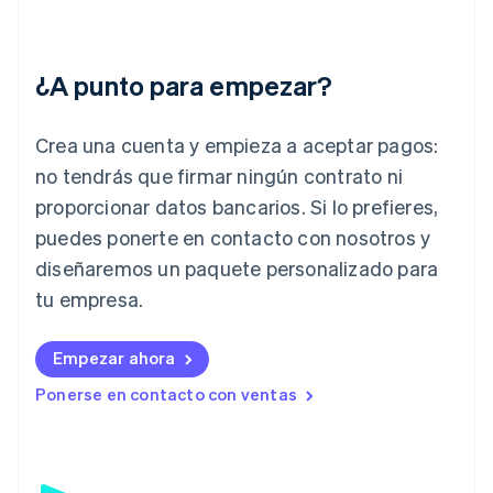
English
Hungría
English
¿A punto para empezar?
India
English
Irlanda
Crea una cuenta y empieza a aceptar pagos:
English
no tendrás que firmar ningún contrato ni
Italia
proporcionar datos bancarios. Si lo prefieres,
Italiano
English
Japón
puedes ponerte en contacto con nosotros y
日本語
English
diseñaremos un paquete personalizado para
Letonia
English
tu empresa.
Liechtenstein
Deutsch
English
Empezar ahora
Lituania
English
Ponerse en contacto con ventas
Luxemburgo
Français
Deutsch
English
Malasia
English
简体中文
Malta