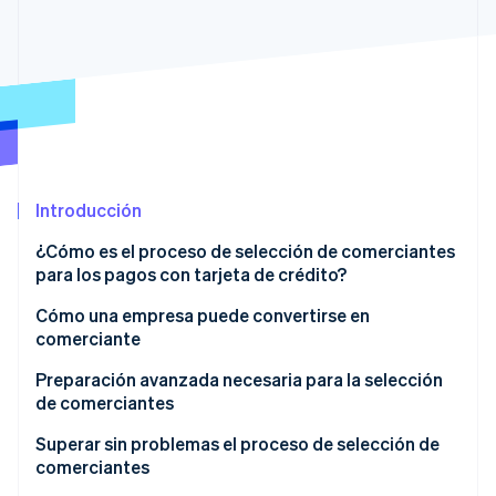
Sector público
Radar
Comercio minorista
Prevención de fraude
Atlas
Constitución de una startup
Ecosystem
Climate
Eliminación de dióxido de carbono
Socios
Stripe App Marketplace
Identity
Introducción
Verificación de identidad en línea
¿Cómo es el proceso de selección de comerciantes
para los pagos con tarjeta de crédito?
¿Por qué es necesaria la selección de
Cómo una empresa puede convertirse en
comerciantes?
comerciante
Stripe Sessions 2026
Descubre cómo Stripe está construyendo la infraestructu
Ventajas de convertirse en comerciante
Contrato directo con el adquirente
Preparación avanzada necesaria para la selección
para la IA.
de comerciantes
Ver ahora
Artículos principales verificados durante el proceso
Contrato a través de una empresa de
de selección de comerciantes
procesamiento de pagos
Asegúrate de que tu sitio web funcione
Superar sin problemas el proceso de selección de
correctamente
comerciantes