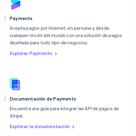
English
México
Español
English
Payments
Noruega
Acepta pagos por Internet, en persona y desde
English
cualquier rincón del mundo con una solución de pagos
Nueva Zelanda
English
diseñada para todo tipo de negocios.
Países Bajos
Explorar Payments
Nederlands
English
Polonia
English
Portugal
Português
English
RAE de Hong Kong, China
English
简体中文
Documentación de Payments
Reino Unido
English
Encuentra una guía para integrar las API de pagos de
República Checa
Stripe.
English
Rumanía
Explorar la documentación
English
Singapur