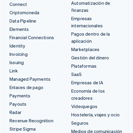
Automatización de
Connect
finanzas
Criptomoneda
Empresas
Data Pipeline
internacionales
Elements
Pagos dentro de la
Financial Connections
aplicación
Identity
Marketplaces
Invoicing
Gestión del dinero
Issuing
Plataformas
Link
SaaS
Managed Payments
Empresas de IA
Enlaces de pago
Economía de los
Payments
creadores
Payouts
Videojuegos
Radar
Hostelería, viajes y ocio
Revenue Recognition
Seguros
Stripe Sigma
Medios de comunicación