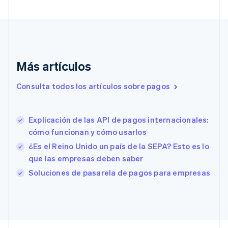
English
Italiano
Dinamarca
English
Emiratos Árabes Unidos
English
Más artículos
Eslovaquia
English
Eslovenia
Consulta todos los artículos sobre pagos
English
Italiano
España
Español
English
Explicación de las API de pagos internacionales:
Estados Unidos
cómo funcionan y cómo usarlos
English
Español
简体中文
Estonia
¿Es el Reino Unido un país de la SEPA? Esto es lo
English
que las empresas deben saber
Finlandia
Soluciones de pasarela de pagos para empresas
English
Svenska
Francia
Français
English
Gibraltar
English
Grecia