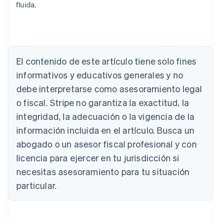
fluida.
Alemania
Deutsch
English
El contenido de este artículo tiene solo fines
Australia
English
informativos y educativos generales y no
Austria
debe interpretarse como asesoramiento legal
Deutsch
English
Bélgica
o fiscal. Stripe no garantiza la exactitud, la
Nederlands
Français
Deutsch
English
integridad, la adecuación o la vigencia de la
Brasil
información incluida en el artículo. Busca un
Português
English
Bulgaria
abogado o un asesor fiscal profesional y con
English
licencia para ejercer en tu jurisdicción si
Canadá
necesitas asesoramiento para tu situación
English
Français
China continental
particular.
简体中文
English
Chipre
English
Croacia