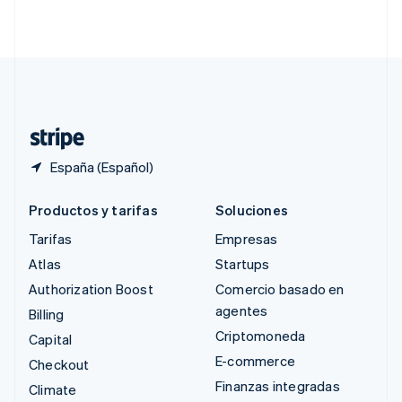
English
简体中文
Suecia
Svenska
English
Suiza
Deutsch
Français
Italiano
English
Tailandia
ไทย
English
España (Español)
Productos y tarifas
Soluciones
Tarifas
Empresas
Atlas
Startups
Authorization Boost
Comercio basado en
agentes
Billing
Criptomoneda
Capital
E-commerce
Checkout
Finanzas integradas
Climate