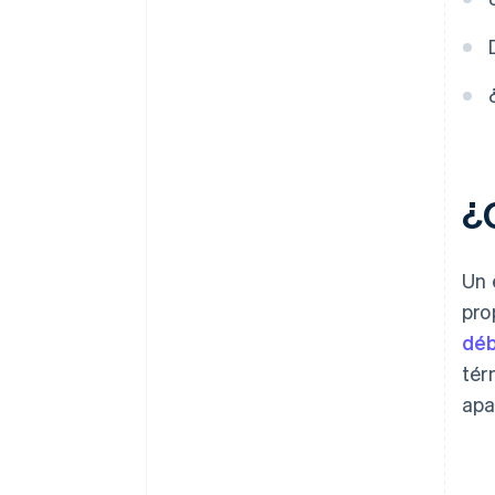
¿
Un 
pro
déb
tér
apa