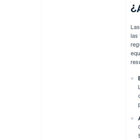
¿
Las
las
reg
equ
res