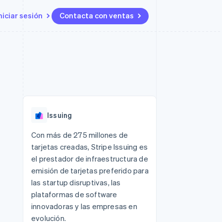
niciar sesión
Contacta con ventas
Recursos
Ecosystem
Contacto
 marketplaces
Más
Integraciones de aplicaciones
Socios
Contacta con ventas
Product roadmap
ento
Muestras de código
Stripe App Marketplace
Conviértete en socio
Descubre lo que viene
ataformas
Blog de desarrolladores
 platforms
Estado de la API
Radar
ncieros
Prevención de fraude
Issuing
Atlas
s y virtuales
Constitución de una startup
ro
Con más de 275 millones de
es
tarjetas creadas, Stripe Issuing es
Climate
Eliminación de dióxido de
el prestador de infraestructura de
carbono
emisión de tarjetas preferido para
Identity
las startup disruptivas, las
Verificación de identidad en
plataformas de software
línea
innovadoras y las empresas en
evolución.