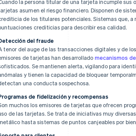
Cuando la persona titular de una tarjeta incumple sus 
tarjetas asumen el riesgo financiero. Disponen de sist
crediticia de los titulares potenciales. Sistemas que, a
puntuaciones crediticias para describir esa calidad.
Detección del fraude
A tenor del auge de las transacciones digitales y de los
emisores de tarjetas han desarrollado
mecanismos de 
sofisticados. Se mantienen alerta, vigilando para identi
anómalas y tienen la capacidad de bloquear temporalm
detectan una conducta sospechosa.
Programas de fidelización y recompensas
Son muchos los emisores de tarjetas que ofrecen prog
uso de las tarjetas. Se trata de iniciativas muy divers
metálico hasta sistemas de puntos canjeables por biene
Soporte para clientes