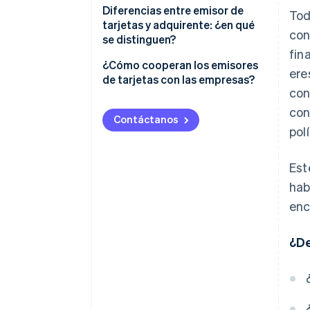
Diferencias entre emisor de
Tod
tarjetas y adquirente: ¿en qué
con
se distinguen?
fin
Emisores de tarjetas
¿Cómo cooperan los emisores
ere
de tarjetas con las empresas?
Adquirentes
con
con
¿En qué se diferencian los
Contáctanos
emisores de tarjetas de los
pol
adquirentes?
Est
hab
enc
¿De