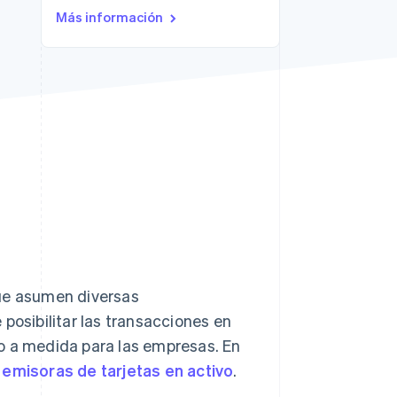
Más información
Stripe Sessions 2026
Descubre cómo Stripe
está construyendo la
infraestructura
económica para la IA.
Ver ahora
que asumen diversas
posibilitar las transacciones en
o a medida para las empresas. En
emisoras de tarjetas en activo
.