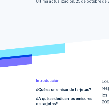
Authorization Boost
Data Pipeline
Última actualización: 25 de octubre de
Optimizaciones de aceptación
Sincronización de d
Link
Proceso de compra acelerado
Financial Connections
Datos de ctas. financieras
vinculadas
Introducción
Lo
res
¿Qué es un emisor de tarjetas?
los
¿A qué se dedican los emisores
202
de tarjetas?