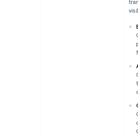
tra
vis