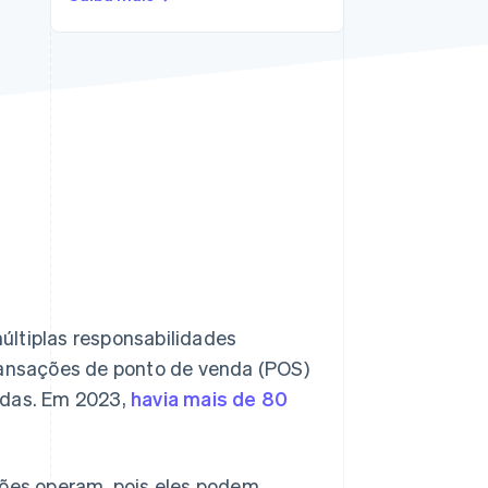
Stripe Sessions 2026
Veja como a Stripe está
construindo a
infraestrutura
econômica da IA.
Assista agora
últiplas responsabilidades
transações de ponto de venda (POS)
adas. Em 2023,
havia mais de 80
ões operam, pois eles podem