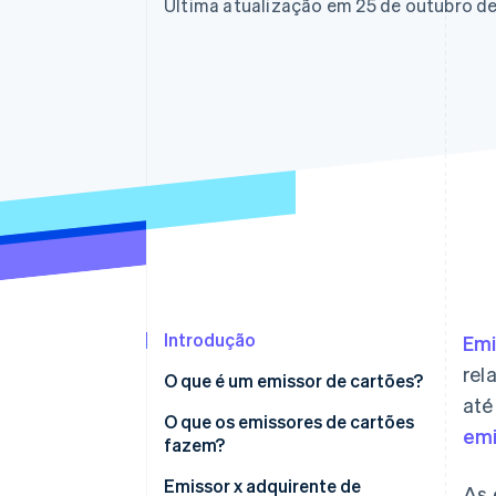
Última atualização em 25 de outubro d
Introdução
Emi
rel
O que é um emissor de cartões?
até
O que os emissores de cartões
emi
fazem?
Emissor x adquirente de
As 