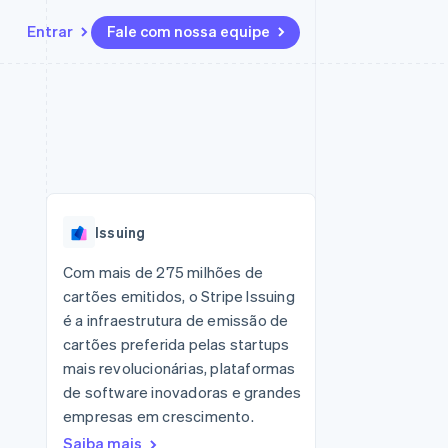
Entrar
Fale com nossa equipe
Recursos
Ecossistema
Contato
 marketplaces
Mais
Integrações de aplicativos
Parceiros
Fale com a equipe de vendas
Product roadmap
sões
Exemplos de códigos
Stripe App Marketplace
Seja um parceiro
Veja o que está chegando
ara plataformas
Blog de desenvolvedores
zer
Status da API
Radar
Prevenção de fraudes
Issuing
Atlas
ativos
Incorporação de startups
Com mais de 275 milhões de
cartões emitidos, o Stripe Issuing
Climate
Remoção de carbono
é a infraestrutura de emissão de
cartões preferida pelas startups
mais revolucionárias, plataformas
de software inovadoras e grandes
empresas em crescimento.
Saiba mais