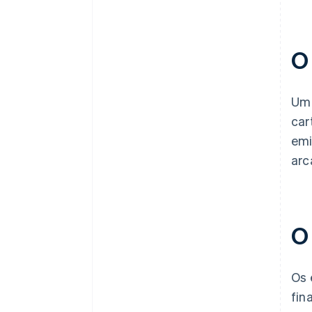
O
Um 
car
emi
arc
O
Os 
fin