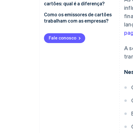
cartões: qual é a diferença?
inf
Emissores de cartões
Como os emissores de cartões
fin
trabalham com as empresas?
lan
Adquirentes
pa
Como os emissores e
Fale conosco
adquirentes de cartões se
A s
diferem
tra
Nes