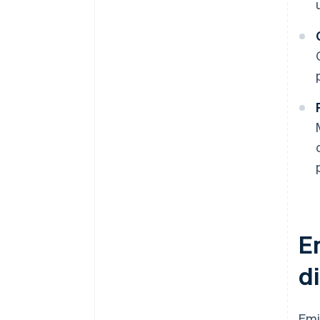
E
d
Emi