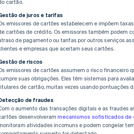
do cartão.
Gestão de juros e tarifas
Os emissores de cartões estabelecem e impõem taxas 
de cartões de crédito. Os emissores também podem cobr
atraso de pagamento ou tarifas por outros serviços as
clientes e empresas que aceitam seus cartões.
Gestão de riscos
Os emissores de cartões assumem o risco financeiro qu
cumpre suas obrigações. Eles têm sistemas para avaliar
titulares de cartão, muitas vezes usando pontuações 
Detecção de fraudes
Com o aumento das transações digitais e as fraudes a
cartões desenvolveram
mecanismos sofisticados de 
monitoram atividades incomuns e podem congelar tem
comportamento suspeito for detectado.