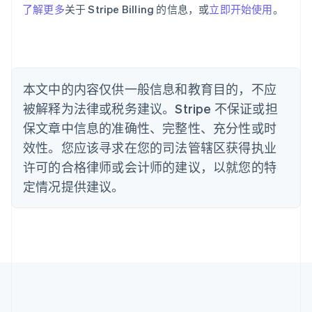
保加利亚
了解更多
关于 Stripe Billing 的信息，或
立即开始使用
。
English
比利时
Nederlands
Français
Deutsch
English
波兰
English
丹麦
本文中的内容仅供一般信息和教育目的，不应
English
被解释为法律或税务建议。Stripe 不保证或担
德国
保文章中信息的准确性、完整性、充分性或时
Deutsch
English
法国
效性。您应该寻求在您的司法管辖区获得执业
Français
English
许可的合格律师或会计师的建议，以就您的特
芬兰
定情况提供建议。
English
Svenska
荷兰
Nederlands
English
加拿大
English
Français
捷克
English
克罗地亚
English
Italiano