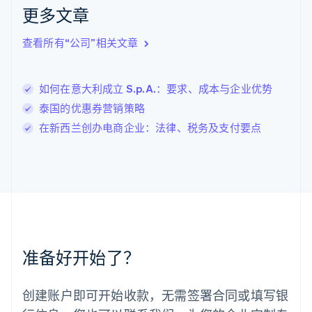
拉脱维亚
更多文章
English
立陶宛
查看所有“公司”相关文章
English
列支敦士登
Deutsch
English
卢森堡
如何在意大利成立 S.p.A.：要求、成本与企业优势
Français
Deutsch
English
泰国的优惠券营销策略
罗马尼亚
在新西兰创办电商企业：法律、税务及支付要点
English
马尔他
English
马来西亚
English
简体中文
美国
English
Español
简体中文
墨西哥
Español
English
准备好开始了？
挪威
English
葡萄牙
创建账户即可开始收款，无需签署合同或填写银
Português
English