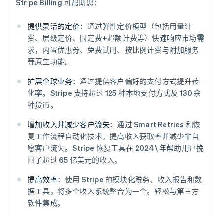
Stripe Billing 可帮助您：
提供灵活的定价：
通过弹性定价模型（包括用量计
费、层级定价、固定费+超额计费等）快速响应市场需
求，内置优惠券、免费试用、按比例计费与附加服务
等原生功能。
扩展全球业务：
通过提供客户偏好的支付方式提升转
化率。Stripe 支持超过 125 种本地支付方式及 130 余
阿联酋
种货币。
English
爱尔兰
增加收入并减少客户流失：
通过 Smart Retries 和恢
English
复工作流程自动化技术，提高收入获取率并减少非自
爱沙尼亚
愿客户流失。Stripe 恢复工具在 2024\ 年帮助用户挽
English
回了超过 65 亿美元的收入。
奥地利
Deutsch
English
提高效率：
使用 Stripe 的模块化税务、收入报告和数
澳大利亚
据工具，将多个收入系统整合为一个。轻松与第三方
English
巴西
软件集成。
Português
English