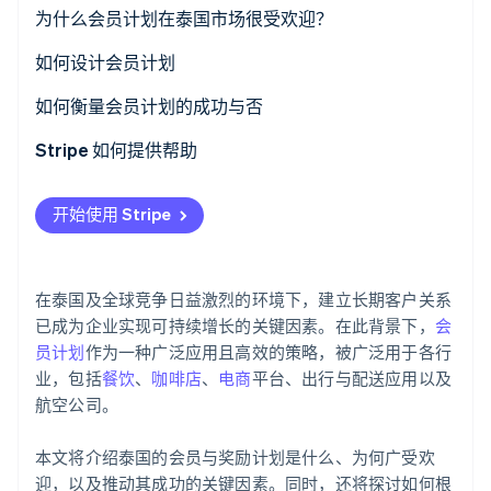
了解 Stripe 如何为 AI 构建经济基础设施。
会员计划有多少种类型？
为什么会员计划在泰国市场很受欢迎？
立即观看
泰国市场成功的会员计划示例
如何设计会员计划
设定目标
如何衡量会员计划的成功与否
设计并选择会员计划解决方案
客户留存率
Stripe 如何提供帮助
将会员计划与其他系统集成
平均订单价值 (AOV)
开始使用 Stripe
清晰传达信息
复购率
监控与分析计划
兑换率
在泰国及全球竞争日益激烈的环境下，建立长期客户关系
客户参与度指标
已成为企业实现可持续增长的关键因素。在此背景下，
会
员计划
作为一种广泛应用且高效的策略，被广泛用于各行
投资回报率 (ROI)
业，包括
餐饮
、
咖啡店
、
电商
平台、出行与配送应用以及
航空公司。
本文将介绍泰国的会员与奖励计划是什么、为何广受欢
迎，以及推动其成功的关键因素。同时，还将探讨如何根