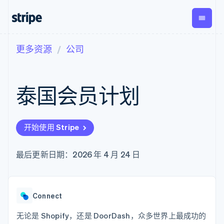
更多资源
公司
按企业阶段
文档
学习
支付
营收
资金管
平台
理
易市
大型企业
Stripe 文档
博客
Payments
Billing
初创企业
API 参考文档
客户案例
泰国会员计划
在线支付
经常性收入
Global
Conn
库与 SDK
指南
Payment links
Metronome
Payouts
Stripe Apps
按用量计费
平台
无代码支付
Subscriptions
向第三
按应用场景
Checkout
方打款
开始使用 Stripe
支持
预构建支付界
订阅管理
指南
智能体商务
面
Invoicing
加密货币
获取支持
一次性或定期
Elements
最后更新日期：2026 年 4 月 24 日
电子商务
接受线上付款
托管支持方案
灵活的 UI 组件
账单
嵌入式金融
实施预置结账流程
专业服务
Payment
Tax
财务自动化
构建平台或交易市场
methods
销售税和增值
全球化企业
管理订阅
接入 125+ 种支
税自动化
应用内支付
提供按用量计费
Connect
付方式
Revenue
交易市场
发行稳定币支持的支付卡
Authorization
Recognition
公司
资金管理
通过智能体配置和管理服
无论是 Shopify，还是 DoorDash，众多世界上最成功的
Boost
会计自动化
平台
务