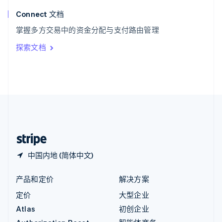
匈牙利
English
Connect 文档
意大利
掌握多方交易中的资金分配与支付路由管理
Italiano
English
印度
探索文档
English
英国
English
直布罗陀
English
中国内地
简体中文
English
中国香港特别行政区
English
简体中文
中国内地 (简体中文)
产品和定价
解决方案
定价
大型企业
Atlas
初创企业