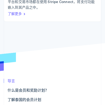
支付成功率优
Stripe Sigma
平台和交易市场都在使用 Stripe Connect，将支付功能
产品路线图
SaaS
化
自定义报告
Sessions 年度大会
嵌入到其产品之中。
Link
Data Pipeline
招聘
了解更多
加速结账
数据同步
资讯中心
资源
Stripe Press
按行业
应用集成
AI 企业
代码示例
更多
创作者经济
开发者博客
联系
Product roadmap
游戏
API 状态
了解未来规划
酒店、旅游与休闲
联系销售
保险
Radar
成为合作伙伴
媒体与娱乐
欺诈防范
非营利组织
Atlas
专业服务
初创企业注册
公共部门
零售
Climate
碳移除
导言
生态系统
什么是会员和奖励计划？
合作伙伴
了解泰国的会员计划
Stripe App Marketplace
Stripe Sessions 2026