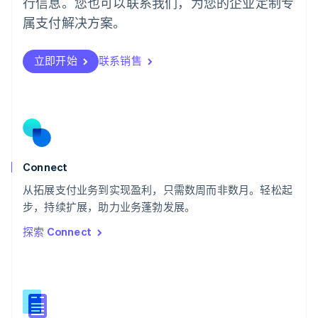
行信息。您也可以联系我们，为您的企业定制专
日本
日本語
English
属支付解决方案。
瑞典
Svenska
English
瑞士
立即开始
联系销售
Deutsch
Français
Italiano
English
塞浦路斯
English
斯洛伐克
English
斯洛文尼亚
English
Italiano
Connect
泰国
ไทย
English
从拓展支付业务到实现盈利，只需数周而非数月。轻松起
希腊
步，持续扩展，助力业务蓬勃发展。
English
探索 Connect
西班牙
Español
English
新加坡
English
简体中文
新西兰
English