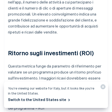
nell'app, il numero delle attività a cui partecipano i
clienti e il numero di clic o di aperture di messaggi
promozionali. Un elevato coinvolgimento indica una
grande fidelizzazione e soddisfazione del cliente, e
contribuisce ad aumentare le opportunità di acquisti
ripetuti e ricavi dalle vendite.
Ritorno sugli investimenti (ROI)
Questa metrica funge da parametro di riferimento per
valutare se un programma produce un ritorno proficuo
sull'investimento. I maggiori ricavi dovrebbero essere
sufficienti a coprire il costo dell'investimento. Il calcolo
You’re viewing our website for Italy, but it looks like you’re
si basa su una semplice formula:
in the United States.
Switch to the United States site
(Aumento dei ricavi - Costo del programma) ÷ Costo
del programma = ROI