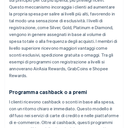
sul principio per cui più spendi, più privilegi ricevi.
Questo meccanismo incoraggia i clienti ad aumentare
la propria spesa per salire ai livelli più alti, favorendo in
tal modo una sensazione di esclusività. I livelli di
registrazione, come Silver, Gold, Platinum e Diamond,
vengono in genere assegnati in base al volume di
spesa totale o alla frequenza degli acquisti. I membri di
livello superiore ricevono maggiori vantaggi come
sconti esclusivi, spedizione gratuita o omaggi. Tra gli
esempi di programmi con registrazione a livelli si
annoverano AirAsia Rewards, GrabCoins e Shopee
Rewards.
Programma cashback o a premi
I clienti ricevono cashback o sconti in base alla spesa,
con un ritorno chiaro e immediato. Questo modello è
diffuso nei servizi di carte di credito e nelle piattaforme
di e-commerce. Oltre al cashback, questi programmi