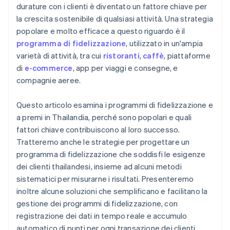
durature con i clienti è diventato un fattore chiave per
Ritorno sugli investimenti (ROI)
la crescita sostenibile di qualsiasi attività. Una strategia
popolare e molto efficace a questo riguardo è il
programma di fidelizzazione
, utilizzato in un'ampia
varietà di attività, tra cui
ristoranti
,
caffè
, piattaforme
di
e-commerce
, app per viaggi e consegne, e
compagnie aeree.
Questo articolo esamina i programmi di fidelizzazione e
a premi in Thailandia, perché sono popolari e quali
fattori chiave contribuiscono al loro successo.
Tratteremo anche le strategie per progettare un
programma di fidelizzazione che soddisfi le esigenze
dei clienti thailandesi, insieme ad alcuni metodi
sistematici per misurarne i risultati. Presenteremo
inoltre alcune soluzioni che semplificano e facilitano la
gestione dei programmi di fidelizzazione, con
registrazione dei dati in tempo reale e accumulo
automatico di punti per ogni transazione dei clienti.