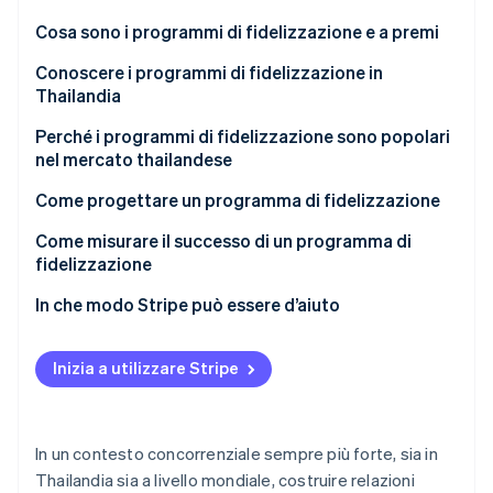
Scopri cosa ti aspetta
Cosa sono i programmi di fidelizzazione e a premi
Radar
Ecosistema
Prevenzione delle frodi
Conoscere i programmi di fidelizzazione in
Thailandia
Partner
Atlas
Stripe App Marketplace
Costituzione di start-up
Tipologie dei programmi di fidelizzazione
Perché i programmi di fidelizzazione sono popolari
Climate
nel mercato thailandese
Rimozione del carbonio
Esempi di programmi di fidelizzazione di successo
Come progettare un programma di fidelizzazione
Identity
nel mercato thailandese
Verifica online dell'identità
Stabilire gli obiettivi
Come misurare il successo di un programma di
fidelizzazione
Progettare e selezionare le soluzioni per il
programma di fidelizzazione
Tasso di fidelizzazione dei clienti
In che modo Stripe può essere d’aiuto
Integrare il programma di fidelizzazione con altri
Valore medio degli ordini
Stripe Sessions 2026
sistemi
Inizia a utilizzare Stripe
Scopri come Stripe sta costruendo l'infrastruttura economi
Percentuale di acquisti ripetuti
Guarda ora
Comunicare le informazioni in modo chiaro
Percentuale di riscatto
Monitorare e analizzare i programmi
In un contesto concorrenziale sempre più forte, sia in
Metrica del coinvolgimento dei clienti
Thailandia sia a livello mondiale, costruire relazioni