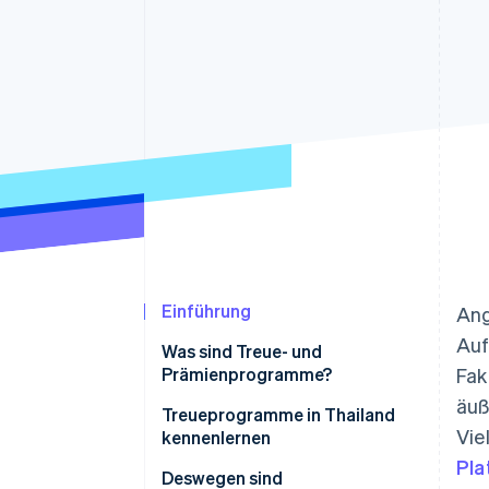
Optimierung der
Datensynchronisier
Autorisierungsraten
Link
Beschleunigter Bezahlvorgang
Financial Connections
Verbundene Finanzdaten
Einführung
Ang
Auf
Was sind Treue- und
Prämienprogramme?
Fak
äuß
Treueprogramme in Thailand
Vie
kennenlernen
Pla
Wie viele Arten von
Deswegen sind