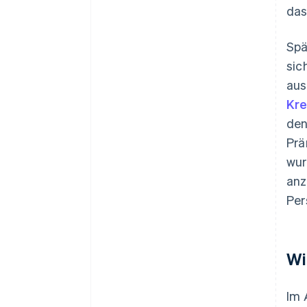
das
Spä
sic
aus
Kre
den
Prä
wur
anz
Per
Wi
Im 