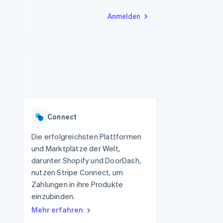
Anmelden
Ressourcen
Ecosystem
Kontakt
nd Marktplätze
Mehr
App-Integrationen
Partner
Sales-Team kontaktieren
Product roadmap
Code-Beispiele
Stripe App-Marktplatz
Partner werden
Ausblick
 Plattformen
Entwickler-Blog
 platforms
eit
API-Status
Radar
Betrugsprävention
eistungen
Connect
Atlas
onen
virtuelle Karten
Start-up-Gründung
Die erfolgreichsten Plattformen
und Marktplätze der Welt,
Climate
CO₂-Entnahme
darunter Shopify und DoorDash,
nutzen Stripe Connect, um
Identity
Online-Identitätsprüfung
Zahlungen in ihre Produkte
einzubinden.
Mehr erfahren