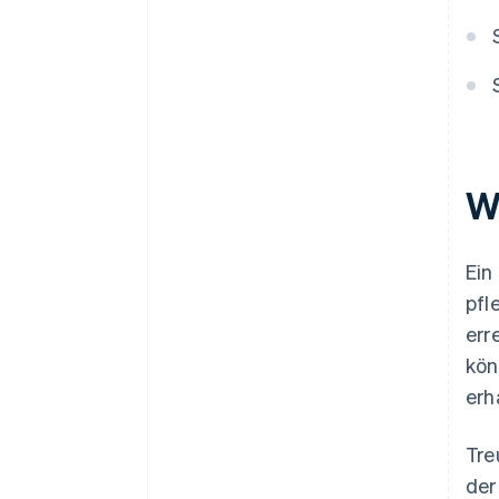
W
Ein
pfl
err
kön
erh
Tre
der