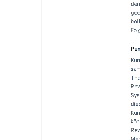
den
gee
bei
Fol
Pu
Kun
sam
Tha
Rew
Sys
die
Kun
kön
Rew
Mer