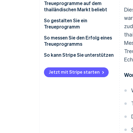
Treueprogrammen gibt es?
Treueprogramme auf dem
Die
thailändischen Markt beliebt
war
Beispiele erfolgreicher
So gestalten Sie ein
zud
Treueprogramme auf dem
Treueprogramm
thailändischen Markt
tha
Geben Sie Ziele vor
So messen Sie den Erfolg eines
Mes
Treueprogramms
Entwicklung und Auswahl von
Tre
Lösungen für Treueprogramme
Kundenbindungsrate
So kann Stripe Sie unterstützen
Ech
Integrieren Sie das
Durchschnittlicher Bestellwert
Treueprogramm in andere
(AOV)
Jetzt mit Stripe starten
Wor
Systeme
Wiederkaufsrate
Kommunizieren Sie
Einlösungsquote
Informationen klar und deutlich
Metrik zur Kundeninteraktion
Überwachung und Analyse von
Programmen
Return on Investment (ROI)