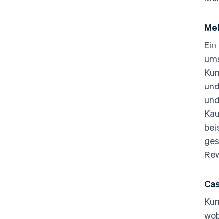
Meh
Ein
ums
Kun
und
und
Kau
bei
ges
Rew
Ca
Kun
wob