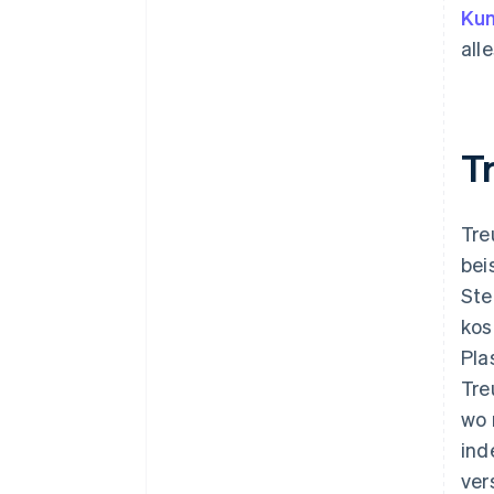
Ku
all
T
Tre
bei
Ste
kos
Pla
Tre
wo 
ind
ver