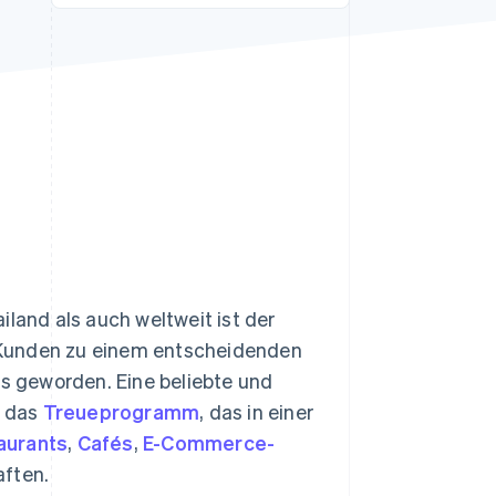
Stripe-Sessions 2026
Erfahren Sie, wie Stripe
Lösungen für die
Wirtschaftsinfrastruktur
für KI aufbaut.
Jetzt ansehen
and als auch weltweit ist der
 Kunden zu einem entscheidenden
 geworden. Eine beliebte und
t das
Treueprogramm
, das in einer
aurants
,
Cafés
,
E-Commerce-
aften.