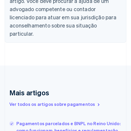
Brasil
artigo. Você deve procurar a ajuda de um
Português
English
advogado competente ou contador
Bulgária
licenciado para atuar em sua jurisdição para
English
Canadá
aconselhamento sobre sua situação
English
Français
particular.
China continental
简体中文
English
Chipre
English
Croácia
English
Italiano
Dinamarca
English
Emirados Árabes Unidos
English
Mais artigos
Eslováquia
English
Ver todos os artigos sobre pagamentos
Eslovênia
English
Italiano
Espanha
Pagamentos parcelados e BNPL no Reino Unido:
Español
English
como funcionam, benefícios e regulamentação