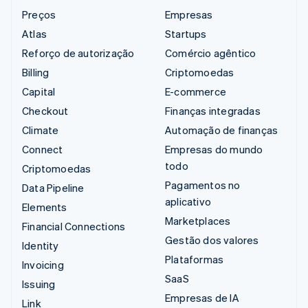
Preços
Empresas
Atlas
Startups
Reforço de autorização
Comércio agêntico
Billing
Criptomoedas
Capital
E-commerce
Checkout
Finanças integradas
Climate
Automação de finanças
Connect
Empresas do mundo
todo
Criptomoedas
Pagamentos no
Data Pipeline
aplicativo
Elements
Marketplaces
Financial Connections
Gestão dos valores
Identity
Plataformas
Invoicing
SaaS
Issuing
Empresas de IA
Link