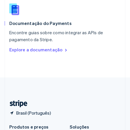
Portugal
Português
English
RAE de Hong Kong, China
English
简体中文
Documentação do Payments
Reino Unido
English
Encontre guias sobre como integrar as APIs de
República Tcheca
pagamento da Stripe.
English
Romênia
Explore a documentação
English
Singapura
English
简体中文
Suécia
Svenska
English
Suíça
Deutsch
Français
Italiano
English
Tailândia
ไทย
English
Brasil (Português)
Produtos e preços
Soluções