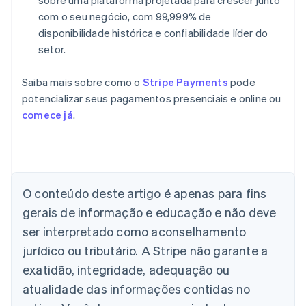
sobre uma plataforma projetada para crescer junto
com o seu negócio, com 99,999% de
disponibilidade histórica e confiabilidade líder do
setor.
Saiba mais sobre como o
Stripe Payments
pode
potencializar seus pagamentos presenciais e online ou
comece já
.
O conteúdo deste artigo é apenas para fins
Alemanha
gerais de informação e educação e não deve
Deutsch
English
Austrália
ser interpretado como aconselhamento
English
jurídico ou tributário. A Stripe não garante a
Áustria
Deutsch
English
exatidão, integridade, adequação ou
Bélgica
atualidade das informações contidas no
Nederlands
Français
Deutsch
English