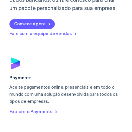
Letônia
English
um pacote personalizado para sua empresa.
Liechtenstein
Deutsch
English
Comece agora
Lituânia
English
Fale com a equipe de vendas
Luxemburgo
Français
Deutsch
English
Malásia
English
简体中文
Malta
English
México
Español
English
Payments
Noruega
Aceite pagamentos online, presenciais e em todo o
English
mundo com uma solução desenvolvida para todos os
Nova Zelândia
English
tipos de empresas.
Países Baixos
Explore o Payments
Nederlands
English
Polônia
English