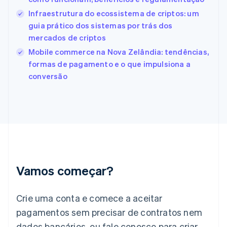
Estados Unidos
English
Español
简体中文
Infraestrutura do ecossistema de criptos: um
Estônia
guia prático dos sistemas por trás dos
English
mercados de criptos
Finlândia
Mobile commerce na Nova Zelândia: tendências,
English
Svenska
França
formas de pagamento e o que impulsiona a
Français
English
conversão
Gibraltar
English
Grécia
English
Hungria
English
Índia
English
Irlanda
Vamos começar?
English
Itália
Crie uma conta e comece a aceitar
Italiano
English
Japão
pagamentos sem precisar de contratos nem
日本語
English
dados bancários, ou fale conosco para criar