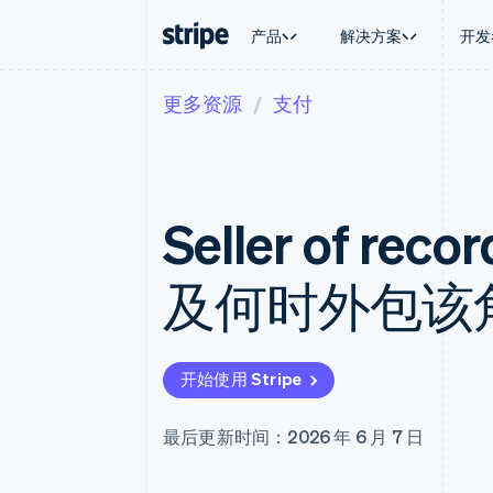
产品
解决方案
开发
更多资源
支付
按企业阶段
文档
学习
按应用场
支持
支付
营收
大型企业
Stripe 文档
博客
智能体
获取支
Payments
Billing
初创企业
API 参考文档
客户案例
加密货
托管支
在线支付
经常性收入
库与 SDK
指南
电子商
专业服
Managed Payments
Metronome
Stripe Apps
Seller of 
嵌入式
备案商家解决方案
按用量计费
财务自
Payment links
Subscriptions
全球化
无代码支付
订阅管理
应用内
及何时外包该
Checkout
Invoicing
交易市
预构建支付界面
一次性或定期账单
资金管
Elements
Tax
平台
灵活的 UI 组件
销售税和增值税自动
SaaS
支付方式
Revenue Recogniti
开始使用 Stripe
支持 125 种以上
会计自动化
Terminal
Stripe Sigma
线下支付
自定义报告
最后更新时间：2026 年 6 月 7 日
Authorization Boost
Data Pipeline
支付成功率优化
数据同步
Link