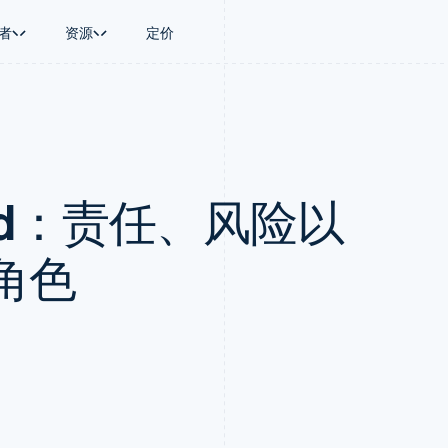
者
资源
定价
景
指南
按行业
公司
资金管理
平台和交易市
商务
持
接受线上付款
AI 企业
产品路线图
Treasury
Connect
币
持方案
实施预置结账流程
创作者经济
Sessions 年度大会
企业财务
平台支付
务
务
构建平台或交易市场
游戏
招聘
Global Payouts
Capital 平台
record：责任、风险以
金融
管理订阅
酒店、旅游与休闲
资讯中心
向第三方打款
客户融资
动化
提供按用量计费
保险
Stripe Press
Capital
Treasury 平
企业
发行稳定币支持的支付卡
媒体与娱乐
企业融资
嵌入式金融服
支付
通过智能体配置和管理服务
非营利组织
角色
Crypto
Issuing
场
专业服务
钱包、稳定币发行和发卡基础设
实体卡和虚拟
理
公共部门
施
零售
化
Crypto Onramp
on
可嵌入的加密货币购买