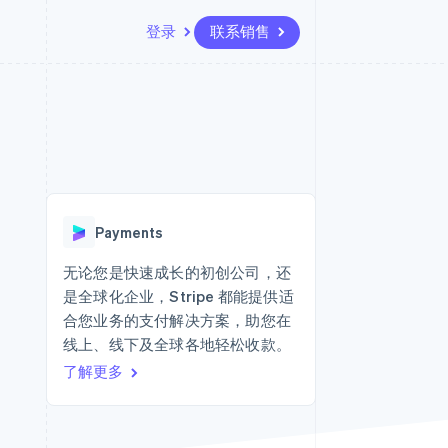
登录
联系销售
资源
生态系统
联系
场
更多
应用集成
合作伙伴
联系销售
Product roadmap
代码示例
Stripe App Marketplace
成为合作伙伴
了解未来规划
开发者博客
版
API 状态
Radar
欺诈防范
台版
Payments
务
Atlas
初创企业注册
无论您是快速成长的初创公司，还
卡
是全球化企业，Stripe 都能提供适
Climate
碳移除
合您业务的支付解决方案，助您在
线上、线下及全球各地轻松收款。
Identity
在线身份验证
了解更多