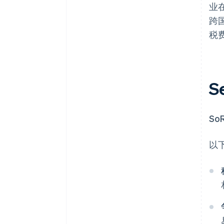
业
跨
税费
S
S
以下