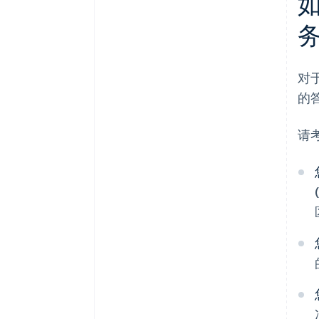
如
对于
的
请