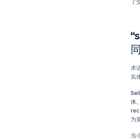
了
“
术
实
Se
体
r
为第
当