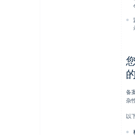
备
杂
以