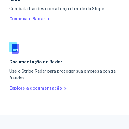
Nova Zelândia
English
Combata fraudes com a força da rede da Stripe.
Países Baixos
Conheça o Radar
Nederlands
English
Polônia
English
Portugal
Português
English
RAE de Hong Kong, China
English
简体中文
Documentação do Radar
Reino Unido
English
Use o Stripe Radar para proteger sua empresa contra
República Tcheca
fraudes.
English
Romênia
Explore a documentação
English
Singapura
English
简体中文
Suécia
Svenska
English
Suíça
Deutsch
Français
Italiano
English