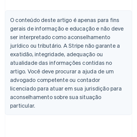
Austrália
English
Áustria
O conteúdo deste artigo é apenas para fins
Deutsch
English
gerais de informação e educação e não deve
Bélgica
Nederlands
Français
Deutsch
English
ser interpretado como aconselhamento
Brasil
jurídico ou tributário. A Stripe não garante a
Português
English
Bulgária
exatidão, integridade, adequação ou
English
atualidade das informações contidas no
Canadá
artigo. Você deve procurar a ajuda de um
English
Français
China continental
advogado competente ou contador
简体中文
English
licenciado para atuar em sua jurisdição para
Chipre
aconselhamento sobre sua situação
English
Croácia
particular.
English
Italiano
Dinamarca
English
Emirados Árabes Unidos
English