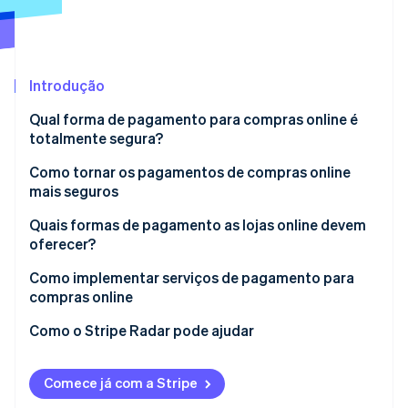
Ecossistema
Stripe Sessions 2026
Parceiros
Introdução
Stripe App Marketplace
Veja como a Stripe está construindo a infraestrutura econô
Assista agora
Qual forma de pagamento para compras online é
totalmente segura?
Como tornar os pagamentos de compras online
mais seguros
Ativar a criptografia Secure Sockets Layer (SSL)
Quais formas de pagamento as lojas online devem
oferecer?
Adotar um sistema de detecção de fraudes
Como implementar serviços de pagamento para
Estabelecer um sistema interno de gestão robusto
compras online
Como o Stripe Radar pode ajudar
Comece já com a Stripe