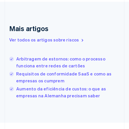
Eslováquia
English
Eslovênia
English
Italiano
Mais artigos
Espanha
Español
English
Estados Unidos
Ver todos os artigos sobre riscos
English
Español
简体中文
Estônia
English
Arbitragem de estornos: como o processo
Finlândia
funciona entre redes de cartões
English
Svenska
França
Requisitos de conformidade SaaS e como as
Français
English
empresas os cumprem
Gibraltar
Aumento da eficiência de custos: o que as
English
empresas na Alemanha precisam saber
Grécia
English
Hungria
English
Índia
English