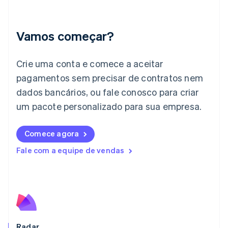
Irlanda
English
Itália
Vamos começar?
Italiano
English
Japão
日本語
English
Crie uma conta e comece a aceitar
Letônia
pagamentos sem precisar de contratos nem
English
Liechtenstein
dados bancários, ou fale conosco para criar
Deutsch
English
um pacote personalizado para sua empresa.
Lituânia
English
Luxemburgo
Comece agora
Français
Deutsch
English
Malásia
Fale com a equipe de vendas
English
简体中文
Malta
English
México
Español
English
Noruega
English
Radar