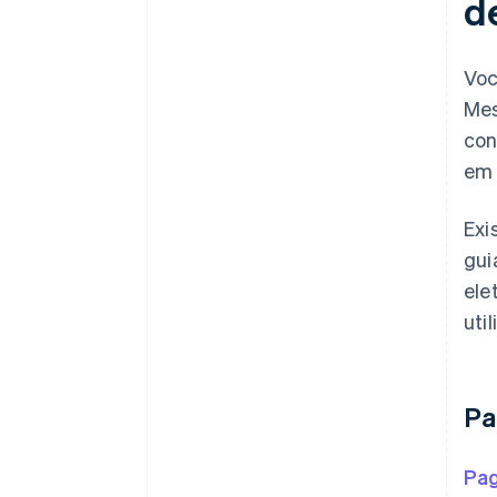
d
Voc
Mes
con
em 
Exi
gui
ele
uti
Pa
Pag