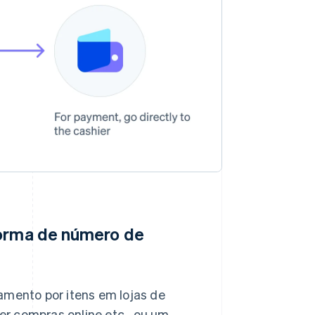
forma de número de
mento por itens em lojas de
r compras online etc., ou um