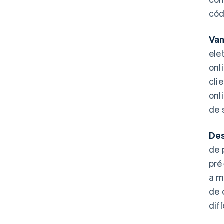
cód
Van
ele
onl
cli
onl
de 
Des
de 
pré
a m
de 
dif