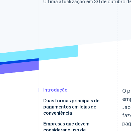
Última atualização em 30 de outubro d
Introdução
O p
emp
Duas formas principais de
pagamentos em lojas de
Jap
conveniência
faz
pag
Pagamento de guia em lojas de
Empresas que devem
conveniência: Forma de guias
considerar o uso de