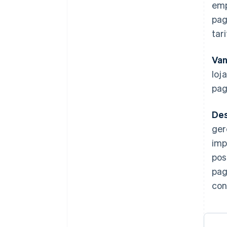
emp
pag
tari
Van
loj
pag
Des
ger
imp
pos
pag
con