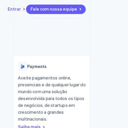
Entrar
Fale com nossa equipe
Recursos
Ecossistema
Contato
 marketplaces
Mais
Integrações de aplicativos
Parceiros
Fale com a equipe de vendas
Product roadmap
sões
Exemplos de códigos
Stripe App Marketplace
Seja um parceiro
Veja o que está chegando
ara plataformas
Blog de desenvolvedores
zer
Status da API
Radar
Prevenção de fraudes
Payments
Atlas
ativos
Incorporação de startups
Aceite pagamentos online,
presenciais e de qualquer lugar do
Climate
Remoção de carbono
mundo com uma solução
desenvolvida para todos os tipos
de negócios, de startups em
crescimento a grandes
multinacionais.
Saiba mais