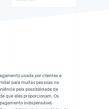
Stripe Sessions 2026
Veja como a Stripe está
construindo a
infraestrutura
econômica da IA.
Assista agora
agamento usada por clientes e
miliar para muitas pessoas no
iência pela possibilidade de
de que eles proporcionam. Os
pagamento indispensável,