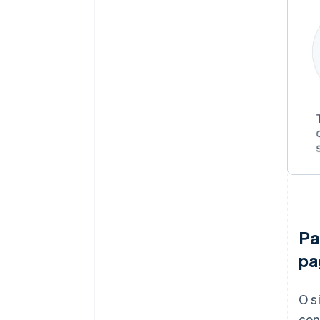
Pa
pa
O s
con