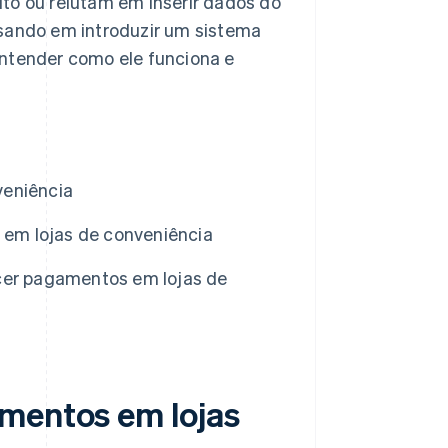
to ou relutam em inserir dados do
nsando em introduzir um sistema
entender como ele funciona e
veniência
em lojas de conveniência
ecer pagamentos em lojas de
amentos em lojas