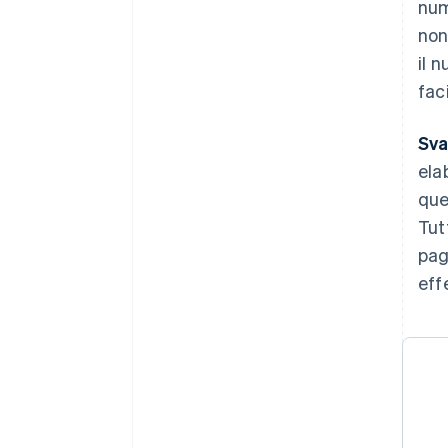
num
non
il 
fac
Sva
ela
que
Tut
pag
eff