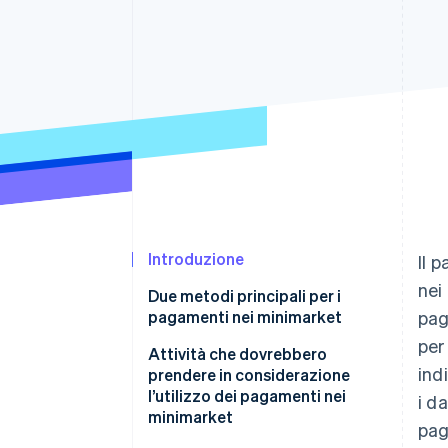
Link
Pagamento accelerato
Financial Connections
Conti finanziari collegati
Introduzione
Il 
nei
Due metodi principali per i
pagamenti nei minimarket
pag
per
Pagamento con ricevuta di
Attività che dovrebbero
ind
pagamento cartacea nei
prendere in considerazione
minimarket: metodo con
l’utilizzo dei pagamenti nei
i d
ricevuta di pagamento
minimarket
pag