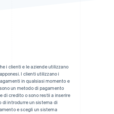
Stripe Sessions 2026
Scopri come Stripe sta
costruendo
l'infrastruttura
economica per l'IA.
Guarda ora
i clienti e le aziende utilizzano
pponesi. I clienti utilizzano i
 pagamenti in qualsiasi momento e
et sono un metodo di pagamento
 di credito o sono restii a inserire
o di introdurre un sistema di
namento e scegli un sistema