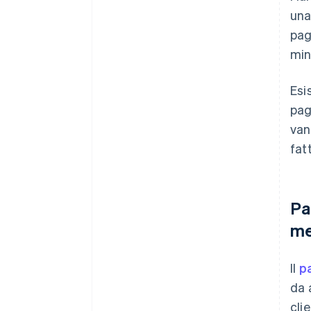
una
pag
min
Esi
pag
van
fatt
Pa
me
Il
p
da 
cli