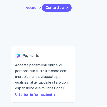
Accedi
Contattaci
Risorse
Ecosistema
Recapiti
me e marketplace
Altro
Integrazioni app
Partner
Contattaci
Product roadmap
ns
Esempi di codice
Stripe App Marketplace
Diventa nostro partner
Scopri cosa ti aspetta
 piattaforme
Blog per sviluppatori
 platforms
ibero
Stato dell'API
Radar
ari integrati
Prevenzione delle frodi
Payments
 fisiche
Atlas
Costituzione di start-up
Accetta pagamenti online, di
persona e in tutto il mondo con
Climate
Rimozione del carbonio
una soluzione sviluppata per
qualsiasi attività, dalle start-up in
Identity
Verifica online dell'identità
espansione alle multinazionali.
Ulteriori informazioni