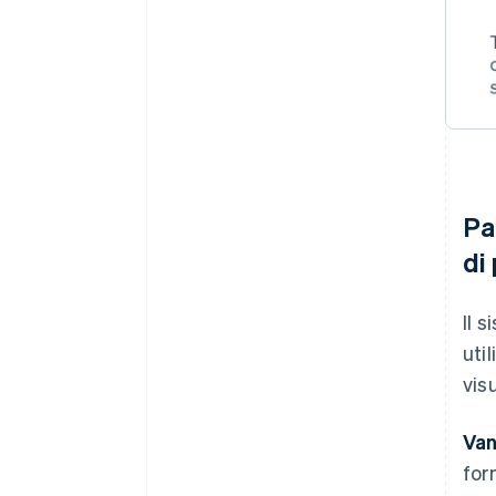
Pa
di
Il 
uti
vis
Van
for