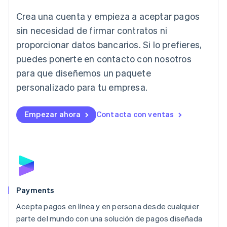
English
Crea una cuenta y empieza a aceptar pagos
Italia
Italiano
English
sin necesidad de firmar contratos ni
Japón
proporcionar datos bancarios. Si lo prefieres,
日本語
English
Letonia
puedes ponerte en contacto con nosotros
English
para que diseñemos un paquete
Liechtenstein
personalizado para tu empresa.
Deutsch
English
Lituania
English
Empezar ahora
Contacta con ventas
Luxemburgo
Français
Deutsch
English
Malasia
English
简体中文
Malta
English
México
Español
English
Payments
Noruega
Acepta pagos en línea y en persona desde cualquier
English
parte del mundo con una solución de pagos diseñada
Nueva Zelandia