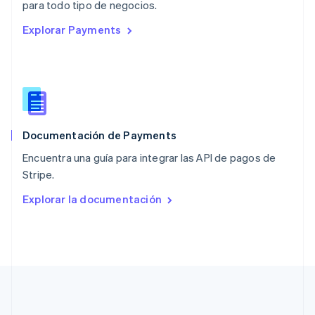
English
para todo tipo de negocios.
Países Bajos
Explorar Payments
Nederlands
English
Polonia
English
Portugal
Português
English
RAE de Hong Kong, China
English
简体中文
Documentación de Payments
Reino Unido
English
Encuentra una guía para integrar las API de pagos de
República Checa
Stripe.
English
Rumania
Explorar la documentación
English
Singapur
English
简体中文
Suecia
Svenska
English
Suiza
Deutsch
Français
Italiano
English
Tailandia