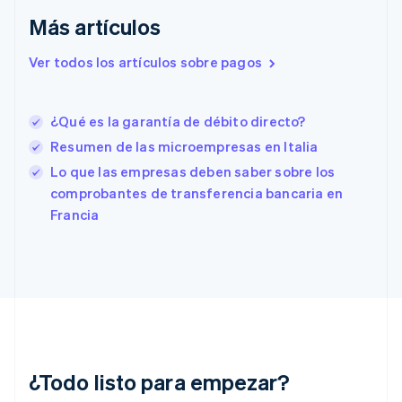
English
Más artículos
Eslovenia
English
Italiano
Ver todos los artículos sobre pagos
España
Español
English
Estados Unidos
English
Español
简体中文
¿Qué es la garantía de débito directo?
Estonia
Resumen de las microempresas en Italia
English
Lo que las empresas deben saber sobre los
Finlandia
English
Svenska
comprobantes de transferencia bancaria en
Francia
Francia
Français
English
Gibraltar
English
Grecia
English
Hungría
English
India
English
¿Todo listo para empezar?
Irlanda