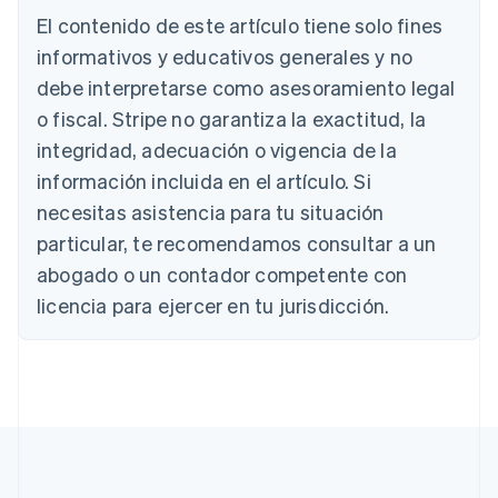
English
El contenido de este artículo tiene solo fines
Austria
informativos y educativos generales y no
Deutsch
English
Bélgica
debe interpretarse como asesoramiento legal
Nederlands
Français
Deutsch
English
o fiscal. Stripe no garantiza la exactitud, la
Brasil
integridad, adecuación o vigencia de la
Português
English
Bulgaria
información incluida en el artículo. Si
English
necesitas asistencia para tu situación
Canadá
English
Français
particular, te recomendamos consultar a un
China continental
abogado o un contador competente con
简体中文
English
Chipre
licencia para ejercer en tu jurisdicción.
English
Croacia
English
Italiano
Dinamarca
English
Emiratos Árabes Unidos
English
Eslovaquia