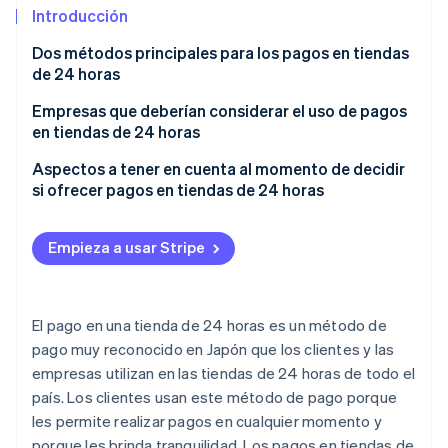
Introducción
Dos métodos principales para los pagos en tiendas
Ecosistema
de 24 horas
Sesiones de Stripe 2026
Socios
Pago con comprobante de pago (recibo impreso) en
Empresas que deberían considerar el uso de pagos
Descubre cómo Stripe construye la infraestructura económi
Stripe App Marketplace
Mirar ahora
tiendas de 24 horas: Método del comprobante de
en tiendas de 24 horas
pago
Empresas con una base de clientes diversa
Aspectos a tener en cuenta al momento de decidir
Pago electrónico a través de la web usando el
si ofrecer pagos en tiendas de 24 horas
Tiendas en línea
método numérico de pago
Productos y servicios que superan el importe
Empresas que valoran la satisfacción del cliente
Stripe ofrece un sistema electrónico que se puede
máximo que se puede pagar en una tienda de
Empieza a usar Stripe
completar en línea
24 horas
Operadores de negocios relacionados con el sector
de la infraestructura
Precios bajos de los productos y servicios
El pago en una tienda de 24 horas es un método de
Empresas que tienen dificultades para garantizar la
pago muy reconocido en Japón que los clientes y las
disponibilidad de inventario
empresas utilizan en las tiendas de 24 horas de todo el
país. Los clientes usan este método de pago porque
les permite realizar pagos en cualquier momento y
porque les brinda tranquilidad. Los pagos en tiendas de