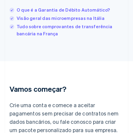
Estônia
English
O que é a Garantia de Débito Automático?
Finlândia
Visão geral das microempresas na Itália
English
Svenska
França
Tudo sobre comprovantes de transferência
Français
English
bancária na França
Gibraltar
English
Grécia
English
Hungria
English
Índia
English
Irlanda
Vamos começar?
English
Itália
Crie uma conta e comece a aceitar
Italiano
English
Japão
pagamentos sem precisar de contratos nem
日本語
English
dados bancários, ou fale conosco para criar
Letônia
English
um pacote personalizado para sua empresa.