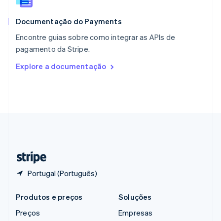
RAE de Hong Kong, China
English
简体中文
Documentação do Payments
Reino Unido
English
Encontre guias sobre como integrar as APIs de
República Tcheca
pagamento da Stripe.
English
Romênia
Explore a documentação
English
Singapura
English
简体中文
Suécia
Svenska
English
Suíça
Deutsch
Français
Italiano
English
Tailândia
ไทย
English
Portugal (Português)
Produtos e preços
Soluções
Preços
Empresas