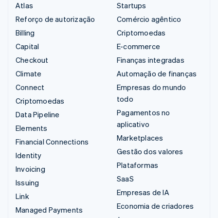
Atlas
Startups
Reforço de autorização
Comércio agêntico
Billing
Criptomoedas
Capital
E-commerce
Checkout
Finanças integradas
Climate
Automação de finanças
Connect
Empresas do mundo
todo
Criptomoedas
Pagamentos no
Data Pipeline
aplicativo
Elements
Marketplaces
Financial Connections
Gestão dos valores
Identity
Plataformas
Invoicing
SaaS
Issuing
Empresas de IA
Link
Economia de criadores
Managed Payments