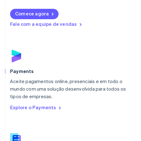
Liechtenstein
Deutsch
English
Comece agora
Lituânia
English
Fale com a equipe de vendas
Luxemburgo
Français
Deutsch
English
Malásia
English
简体中文
Malta
English
México
Español
English
Payments
Noruega
Aceite pagamentos online, presenciais e em todo o
English
mundo com uma solução desenvolvida para todos os
Nova Zelândia
English
tipos de empresas.
Países Baixos
Explore o Payments
Nederlands
English
Polônia
English
Portugal
Português
English