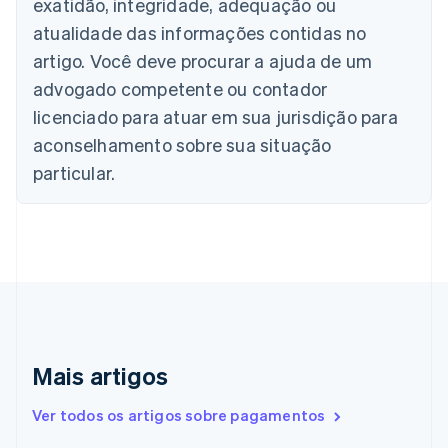
Bulgária
exatidão, integridade, adequação ou
English
atualidade das informações contidas no
Canadá
artigo. Você deve procurar a ajuda de um
English
Français
China continental
advogado competente ou contador
简体中文
English
licenciado para atuar em sua jurisdição para
Chipre
aconselhamento sobre sua situação
English
Croácia
particular.
English
Italiano
Dinamarca
English
Emirados Árabes Unidos
English
Eslováquia
English
Eslovênia
English
Italiano
Mais artigos
Espanha
Español
English
Estados Unidos
Ver todos os artigos sobre pagamentos
English
Español
简体中文