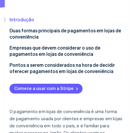
Veja o que está chegando
Radar
Ecossistema
Prevenção de fraudes
Introdução
Parceiros
Atlas
Duas formas principais de pagamentos em lojas de
Stripe App Marketplace
Incorporação de startups
conveniência
Climate
Remoção de carbono
Pagamento de guia em lojas de conveniência: Forma
Empresas que devem considerar o uso de
de guias
pagamentos em lojas de conveniência
Identity
Verificação de identidade
Pagamento digital pela internet usando a forma de
Empresas com uma base de clientes diversificada
Pontos a serem considerados na hora de decidir
número de pagamento
oferecer pagamentos em lojas de conveniência
Lojas online
A Stripe oferece um sistema eletrônico que pode
Produtos e serviços que excedem o valor máximo
Empresas que valorizam a satisfação do cliente
ser realizado online
que pode ser pago em uma loja de conveniência
Comece a usar com a Stripe
Stripe Sessions 2026
Operadores de empresas relacionadas à
Preços baixos para bens e serviços
Veja como a Stripe está construindo a infraestrutura econ
infraestrutura
Assista agora
Empresas com dificuldades para proteger o
O pagamento em lojas de conveniência é uma forma
inventário
de pagamento usada por clientes e empresas em lojas
de conveniência em todo o país, e é familiar para
muitas pessoas no Japão. Os clientes usam os