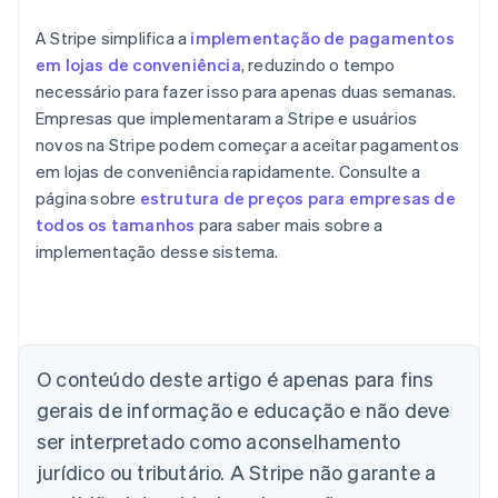
A Stripe simplifica a
implementação de pagamentos
em lojas de conveniência
, reduzindo o tempo
necessário para fazer isso para apenas duas semanas.
Empresas que implementaram a Stripe e usuários
novos na Stripe podem começar a aceitar pagamentos
em lojas de conveniência rapidamente. Consulte a
página sobre
estrutura de preços para empresas de
todos os tamanhos
para saber mais sobre a
implementação desse sistema.
Alemanha
Deutsch
English
Austrália
English
Áustria
O conteúdo deste artigo é apenas para fins
Deutsch
English
gerais de informação e educação e não deve
Bélgica
Nederlands
Français
Deutsch
English
ser interpretado como aconselhamento
Brasil
jurídico ou tributário. A Stripe não garante a
Português
English