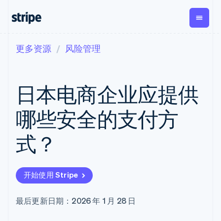
更多资源
风险管理
按企业阶段
文档
学习
支付
营收
资金管
平台
理
易市
大型企业
Stripe 文档
博客
Payments
Billing
初创企业
API 参考文档
客户案例
日本电商企业应提供
在线支付
经常性收入
Global
Conn
库与 SDK
指南
Managed
Metronome
Payouts
Stripe Apps
Payments
按用量计费
平台
哪些安全的支付方
备案商家解决
Subscriptions
向第三
按应用场景
方案
方打款
支持
订阅管理
Payment links
Crypto
式？
指南
智能体商务
Invoicing
钱包、
加密货币
获取支持
无代码支付
一次性或定期
稳定币
电子商务
接受线上付款
管理支持方案
Checkout
账单
发行和
嵌入式金融
实施预建结账流程
专业服务
预构建支付界
Tax
发卡基
开始使用 Stripe
财务自动化
构建平台或交易市场
面
销售税和增值
础设施
全球化企业
管理订阅
Elements
税自动化
应用内支付
提供按用量计费
灵活的 UI 组件
Revenue
最后更新日期：2026 年 1 月 28 日
交易市场
发行稳定币支持的支付卡
支付方式
Recognition
公司
资金管理
使用代理预配和管理服务
Access to
会计自动化
平台