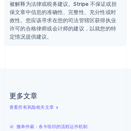
被解释为法律或税务建议。Stripe 不保证或担
Deutsch
English
法国
保文章中信息的准确性、完整性、充分性或时
Français
English
效性。您应该寻求在您的司法管辖区获得执业
芬兰
许可的合格律师或会计师的建议，以就您的特
English
Svenska
定情况提供建议。
荷兰
Nederlands
English
加拿大
English
Français
捷克
English
克罗地亚
English
Italiano
拉脱维亚
English
更多文章
立陶宛
English
列支敦士登
查看所有风险相关文章
Deutsch
English
卢森堡
Français
Deutsch
English
撤单仲裁：各卡组织的流程运作机制
罗马尼亚