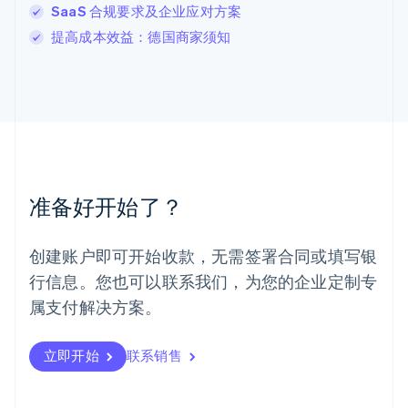
SaaS 合规要求及企业应对方案
English
马尔他
提高成本效益：德国商家须知
English
马来西亚
English
简体中文
美国
English
Español
简体中文
墨西哥
Español
English
挪威
准备好开始了？
English
葡萄牙
Português
English
创建账户即可开始收款，无需签署合同或填写银
日本
行信息。您也可以联系我们，为您的企业定制专
日本語
English
瑞典
属支付解决方案。
Svenska
English
瑞士
Deutsch
Français
Italiano
English
立即开始
联系销售
塞浦路斯
English
斯洛伐克