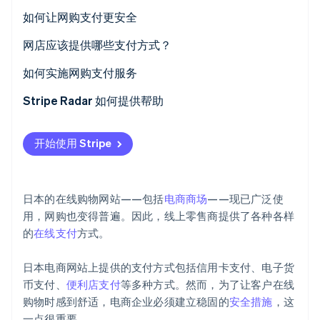
如何让网购支付更安全
启用安全套接字层 (SSL) 加密
网店应该提供哪些支付方式？
Stripe Sessions 2026
采用欺诈检测系统
如何实施网购支付服务
了解 Stripe 如何为 AI 构建经济基础设施。
立即观看
建立完善的内部管理体系
Stripe Radar 如何提供帮助
开始使用 Stripe
日本的在线购物网站——包括
电商商场
——现已广泛使
用，网购也变得普遍。因此，线上零售商提供了各种各样
的
在线支付
方式。
日本电商网站上提供的支付方式包括信用卡支付、电子货
币支付、
便利店支付
等多种方式。然而，为了让客户在线
购物时感到舒适，电商企业必须建立稳固的
安全措施
，这
一点很重要。