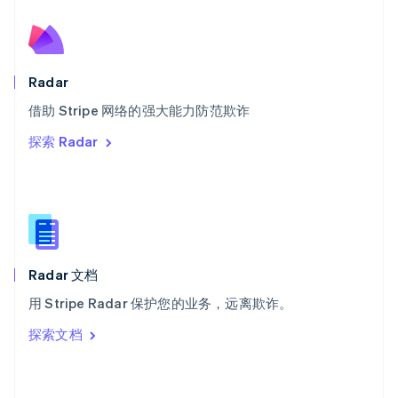
English
斯洛文尼亚
English
Italiano
泰国
Radar
ไทย
English
希腊
借助 Stripe 网络的强大能力防范欺诈
English
探索 Radar
西班牙
Español
English
新加坡
English
简体中文
新西兰
English
匈牙利
English
Radar 文档
意大利
用 Stripe Radar 保护您的业务，远离欺诈。
Italiano
English
印度
探索文档
English
英国
English
直布罗陀