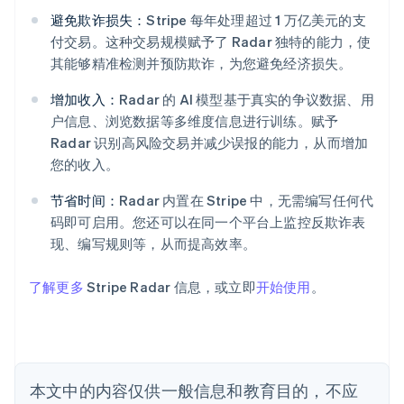
避免欺诈损失：
Stripe 每年处理超过 1 万亿美元的支
阿联酋
付交易。这种交易规模赋予了 Radar 独特的能力，使
English
其能够精准检测并预防欺诈，为您避免经济损失。
爱尔兰
English
增加收入：
Radar 的 AI 模型基于真实的争议数据、用
爱沙尼亚
户信息、浏览数据等多维度信息进行训练。赋予
English
Radar 识别高风险交易并减少误报的能力，从而增加
奥地利
您的收入。
Deutsch
English
澳大利亚
节省时间：
Radar 内置在 Stripe 中，无需编写任何代
English
巴西
码即可启用。您还可以在同一个平台上监控反欺诈表
Português
English
现、编写规则等，从而提高效率。
保加利亚
English
了解更多
Stripe Radar 信息，或立即
开始使用
。
比利时
Nederlands
Français
Deutsch
English
波兰
English
丹麦
English
本文中的内容仅供一般信息和教育目的，不应
德国