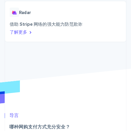
125+
Stripe Sigma
产品路线图
SaaS
自定义报告
Terminal
Sessions 年度大会
线下支付
Data Pipeline
Radar
招聘
数据同步
Authorization
资源
新闻编辑室
Boost
借助 Stripe 网络的强大能力防范欺诈
Stripe Press
支付成功率优
按行业
应用程序集成
了解更多
化
代码示例
Link
AI 企业
开发者博客
加速结账
创作者经济
API 状态
联系
游戏
酒店、旅游与休闲
联系销售
保险
成为合作伙伴
媒体与娱乐
更多
非营利组织
Product roadmap
专业服务
了解未来规划
公共部门
零售
Radar
欺诈防范
Atlas
初创企业注册
生态系统
导言
Climate
合作伙伴
碳移除
Stripe App Marketplace
哪种网购支付方式充分安全？