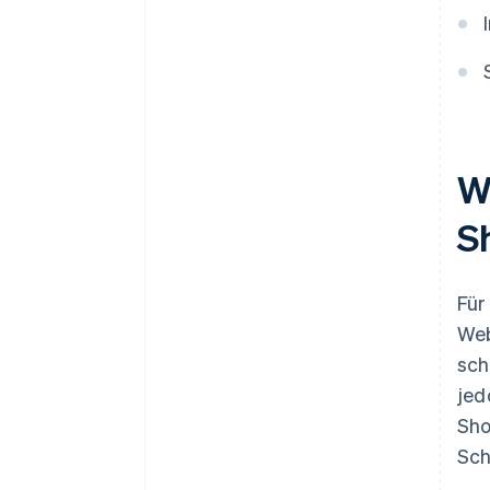
W
S
Für
Web
sch
jed
Sho
Sch