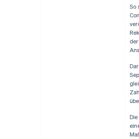
So 
Com
ver
Rek
der
Ans
Dar
Sep
gle
Zah
übe
Die
ein
Maß