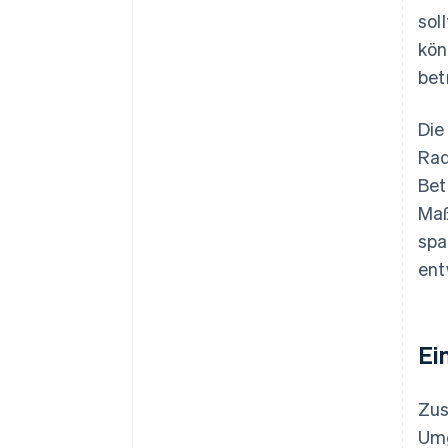
sol
kön
bet
Die
Rad
Bet
Maß
spa
ent
Ei
Zus
Umg