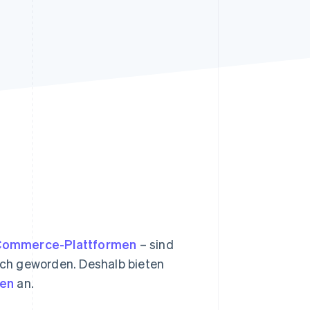
Stripe-Sessions 2026
Erfahren Sie, wie Stripe
Lösungen für die
Wirtschaftsinfrastruktur
für KI aufbaut.
Jetzt ansehen
Commerce-Plattformen
– sind
lich geworden. Deshalb bieten
den
an.