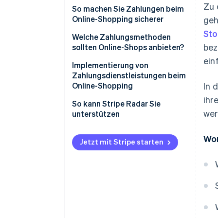
Zu 
So machen Sie Zahlungen beim
Online-Shopping sicherer
geh
Sto
Verschlüsselung mit Secure
Welche Zahlungsmethoden
bez
Sockets Layer (SSL) aktivieren
sollten Online-Shops anbieten?
ein
Einführung eines
Implementierung von
Betrugserkennungssystems
Zahlungsdienstleistungen beim
Online-Shopping
In 
Einrichtung eines umfassenden
ihr
internen Managementsystems
So kann Stripe Radar Sie
wer
unterstützen
Wor
Jetzt mit Stripe starten