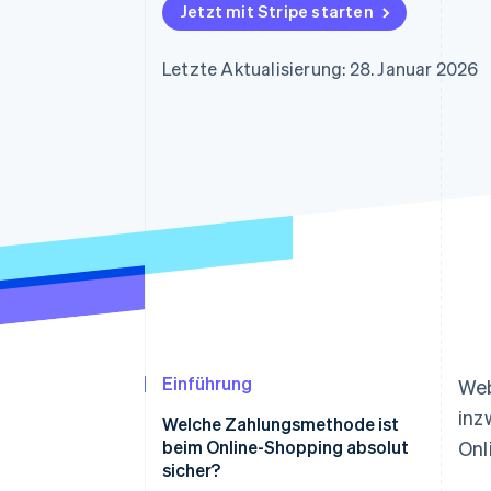
Optimierung der
Datensynchronisier
Jetzt mit Stripe starten
Autorisierungsraten
Link
Beschleunigter Bezahlvorgang
Letzte Aktualisierung: 28. Januar 2026
Financial Connections
Verbundene Finanzdaten
Einführung
Web
inz
Welche Zahlungsmethode ist
beim Online-Shopping absolut
Onl
sicher?