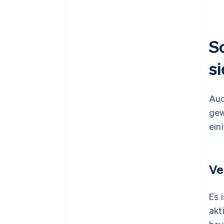
S
s
Auc
gew
ein
Ve
Es 
akt