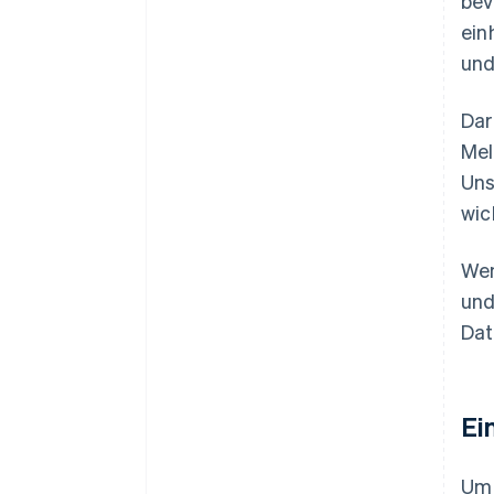
bev
ein
und
Dar
Mel
Uns
wic
Wen
und
Dat
Ei
Um 