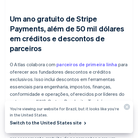
Um ano gratuito de Stripe
Payments, além de 50 mil dólares
em créditos e descontos de
parceiros
O Atlas colabora com
parceiros de primeira linha
para
oferecer aos fundadores descontos e créditos
exclusivos. Isso inclui descontos em ferramentas
essenciais para engenharia, impostos, finanças,
conformidade e operações, oferecidos por líderes do
setor como AWS, Carta e Perplexity. Também
fornecemos gratuitamente o agente registrado
You’re viewing our website for Brazil, but it looks like you’re
in the United States.
necessário em Delaware durante o primeiro ano. Além
Switch to the United States site
disso, como usuário do Atlas, você terá acesso a
benefícios adicionais da Stripe, incluindo até um ano de