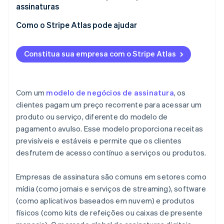
assinaturas
Etapa 2: Planejamento dos negócios
Manutenção do seu negócio de assinaturas
Como o Stripe Atlas pode ajudar
Etapa 3: Configuração jurídica e financeira
Expandir negócios de assinatura
Como se inscrever no Atlas
Etapa 4: plataforma de e-commerce e sistemas de
Constitua sua empresa com o Stripe Atlas
tecnologia
Aceitar pagamentos e operar financeiramente
antes da chegada do EIN
Etapa 5: Desenvolvimento e entrega de produtos
Compra de ações de fundador sem dinheiro em
Com um
modelo de negócios de assinatura
, os
Etapa 6: Marketing e aquisição de clientes
espécie
clientes pagam um preço recorrente para acessar um
produto ou serviço, diferente do modelo de
Etapa 7: Atendimento e envolvimento de clientes
Envio automático da eleição fiscal 83(b)
pagamento avulso. Esse modelo proporciona receitas
Etapa 8: Análise e melhoria contínua
Documentos legais empresariais de padrão
previsíveis e estáveis e permite que os clientes
internacional
desfrutem de acesso contínuo a serviços ou produtos.
Etapa 9: Dimensionamento e crescimento
Um ano gratuito de Stripe Payments, além de 50 mil
Empresas de assinatura são comuns em setores como
dólares em créditos e descontos de parceiros
mídia (como jornais e serviços de streaming), software
(como aplicativos baseados em nuvem) e produtos
físicos (como kits de refeições ou caixas de presente