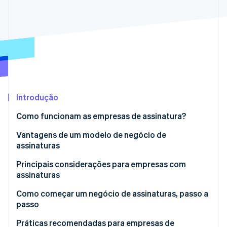
Ecossistema
Stripe Sessions 2026
Parceiros
Stripe App Marketplace
Veja como a Stripe está construindo a infraestrutura econô
Assista agora
Introdução
Como funcionam as empresas de assinatura?
Vantagens de um modelo de negócio de
assinaturas
Principais considerações para empresas com
assinaturas
Como começar um negócio de assinaturas, passo a
passo
Etapa 1: Pesquisa de mercado
Práticas recomendadas para empresas de