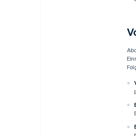
V
Abo
Ein
Fol