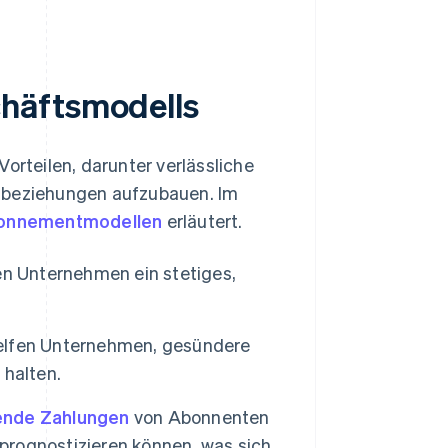
chäftsmodells
rteilen, darunter verlässliche
enbeziehungen aufzubauen. Im
onnementmodellen
erläutert.
 Unternehmen ein stetiges,
lfen Unternehmen, gesündere
 halten.
ende Zahlungen
von Abonnenten
rognostizieren können, was sich