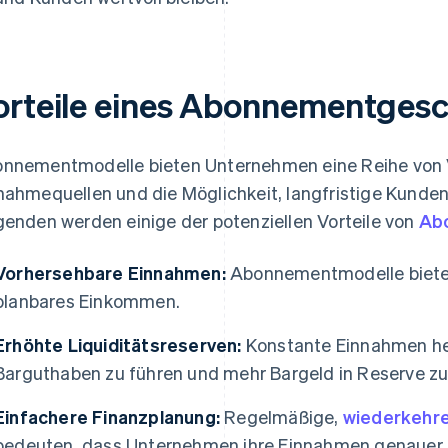
orteile eines Abonnementges
nnementmodelle bieten Unternehmen eine Reihe von Vo
nahmequellen und die Möglichkeit, langfristige Kund
genden werden einige der potenziellen Vorteile von
Ab
Vorhersehbare Einnahmen:
Abonnementmodelle bieten
planbares Einkommen.
Erhöhte Liquiditätsreserven:
Konstante Einnahmen he
Barguthaben zu führen und mehr Bargeld in Reserve zu
Einfachere Finanzplanung:
Regelmäßige,
wiederkehr
bedeuten, dass Unternehmen ihre Einnahmen genauer p