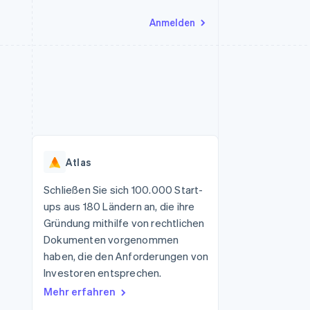
Anmelden
Ressourcen
Ecosystem
Kontakt
nd Marktplätze
Mehr
App-Integrationen
Partner
Sales-Team kontaktieren
Product roadmap
Code-Beispiele
Stripe App-Marktplatz
Partner werden
Ausblick
 Plattformen
Entwickler-Blog
 platforms
eit
API-Status
Radar
Betrugsprävention
eistungen
Atlas
Atlas
onen
virtuelle Karten
Start-up-Gründung
Schließen Sie sich 100.000 Start-
ups aus 180 Ländern an, die ihre
Climate
CO₂-Entnahme
Gründung mithilfe von rechtlichen
Dokumenten vorgenommen
Identity
Online-Identitätsprüfung
haben, die den Anforderungen von
Investoren entsprechen.
Mehr erfahren