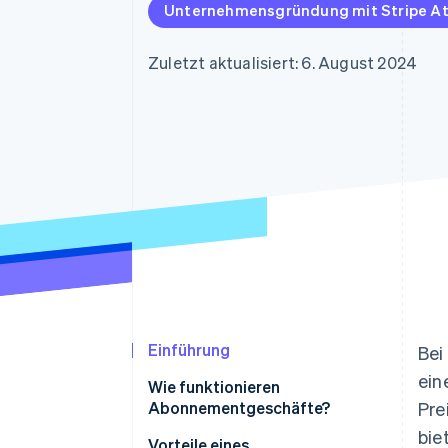
Optimierung der
Datensynchronisier
Unternehmensgründung mit Stripe At
Autorisierungsraten
Link
Beschleunigter Bezahlvorgang
Zuletzt aktualisiert: 6. August 2024
Financial Connections
Verbundene Finanzdaten
Einführung
Bei
ein
Wie funktionieren
Abonnementgeschäfte?
Pre
bie
Vorteile eines