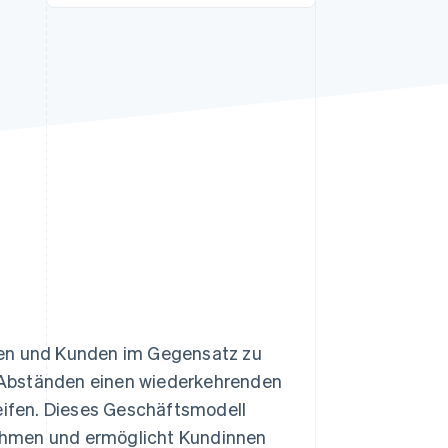
Stripe-Sessions 2026
Erfahren Sie, wie Stripe
Lösungen für die
Wirtschaftsinfrastruktur
für KI aufbaut.
Jetzt ansehen
en und Kunden im Gegensatz zu
 Abständen einen wiederkehrenden
reifen. Dieses Geschäftsmodell
ahmen und ermöglicht Kundinnen