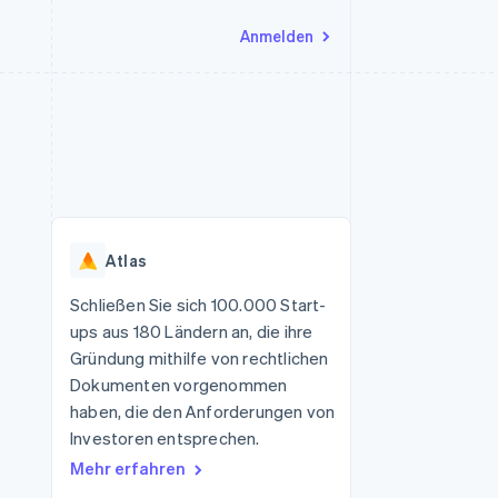
Anmelden
Ressourcen
Ecosystem
Kontakt
nd Marktplätze
Mehr
App-Integrationen
Partner
Sales-Team kontaktieren
Product roadmap
Code-Beispiele
Stripe App-Marktplatz
Partner werden
Ausblick
 Plattformen
Entwickler-Blog
 platforms
eit
API-Status
Radar
Betrugsprävention
eistungen
Atlas
Atlas
onen
virtuelle Karten
Start-up-Gründung
Schließen Sie sich 100.000 Start-
ups aus 180 Ländern an, die ihre
Climate
CO₂-Entnahme
Gründung mithilfe von rechtlichen
Dokumenten vorgenommen
Identity
Online-Identitätsprüfung
haben, die den Anforderungen von
Investoren entsprechen.
Mehr erfahren