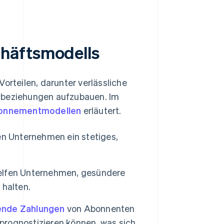
chäftsmodells
rteilen, darunter verlässliche
enbeziehungen aufzubauen. Im
onnementmodellen
erläutert.
 Unternehmen ein stetiges,
lfen Unternehmen, gesündere
 halten.
ende Zahlungen
von Abonnenten
rognostizieren können, was sich