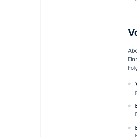
V
Abo
Ein
Fol