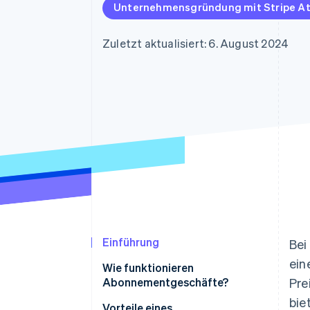
Optimierung der
Datensynchronisier
Unternehmensgründung mit Stripe At
Autorisierungsraten
Link
Beschleunigter Bezahlvorgang
Zuletzt aktualisiert: 6. August 2024
Financial Connections
Verbundene Finanzdaten
Einführung
Bei
ein
Wie funktionieren
Abonnementgeschäfte?
Pre
bie
Vorteile eines