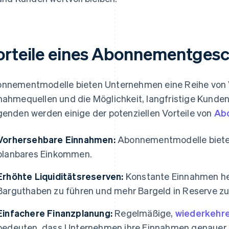
orteile eines Abonnementges
nnementmodelle bieten Unternehmen eine Reihe von Vo
nahmequellen und die Möglichkeit, langfristige Kund
genden werden einige der potenziellen Vorteile von
Ab
Vorhersehbare Einnahmen:
Abonnementmodelle bieten
planbares Einkommen.
Erhöhte Liquiditätsreserven:
Konstante Einnahmen he
Barguthaben zu führen und mehr Bargeld in Reserve zu
Einfachere Finanzplanung:
Regelmäßige,
wiederkehr
bedeuten, dass Unternehmen ihre Einnahmen genauer p