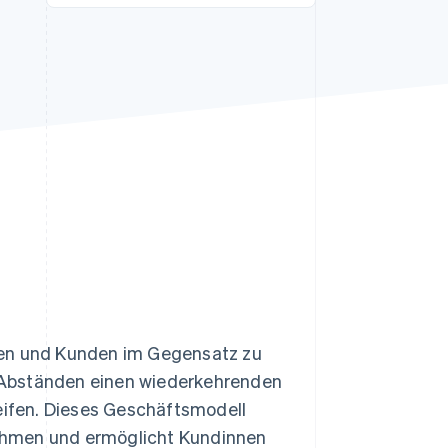
Stripe-Sessions 2026
Erfahren Sie, wie Stripe
Lösungen für die
Wirtschaftsinfrastruktur
für KI aufbaut.
Jetzt ansehen
en und Kunden im Gegensatz zu
 Abständen einen wiederkehrenden
reifen. Dieses Geschäftsmodell
ahmen und ermöglicht Kundinnen