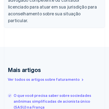
Canadá
English
Français
licenciado para atuar em sua jurisdição para
China continental
aconselhamento sobre sua situação
简体中文
English
Chipre
particular.
English
Croácia
English
Italiano
Dinamarca
English
Emirados Árabes Unidos
English
Eslováquia
English
Mais artigos
Eslovênia
English
Italiano
Ver todos os artigos sobre faturamento
Espanha
Español
English
Estados Unidos
O que você precisa saber sobre sociedades
English
Español
简体中文
Estônia
anônimas simplificadas de acionista único
English
(SASU) na França