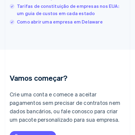
Finlândia
Tarifas de constituição de empresas nos EUA:
English
Svenska
França
um guia de custos em cada estado
Français
English
Como abrir uma empresa em Delaware
Gibraltar
English
Grécia
English
Hungria
English
Índia
English
Irlanda
Vamos começar?
English
Itália
Crie uma conta e comece a aceitar
Italiano
English
Japão
pagamentos sem precisar de contratos nem
日本語
English
dados bancários, ou fale conosco para criar
Letônia
English
um pacote personalizado para sua empresa.
Liechtenstein
Deutsch
English