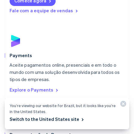
Comece agora
Lituânia
English
Fale com a equipe de vendas
Luxemburgo
Français
Deutsch
English
Malásia
English
简体中文
Malta
English
México
Español
English
Payments
Noruega
Aceite pagamentos online, presenciais e em todo o
English
mundo com uma solução desenvolvida para todos os
Nova Zelândia
English
tipos de empresas.
Países Baixos
Explore o Payments
Nederlands
English
Polônia
English
You’re viewing our website for Brazil, but it looks like you’re
Portugal
in the United States.
Português
English
Switch to the United States site
RAE de Hong Kong, China
English
简体中文