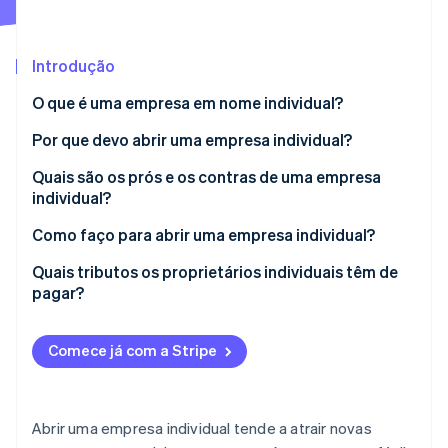
Ecossistema
Introdução
Stripe Sessions 2026
Parceiros
O que é uma empresa em nome individual?
Stripe App Marketplace
Veja como a Stripe está construindo a infraestrutura econô
Assista agora
Por que devo abrir uma empresa individual?
Quais são os prós e os contras de uma empresa
individual?
Prós da empresa individual
Como faço para abrir uma empresa individual?
Contras da propriedade exclusiva
Quais tributos os proprietários individuais têm de
pagar?
Comece já com a Stripe
Abrir uma empresa individual tende a atrair novas