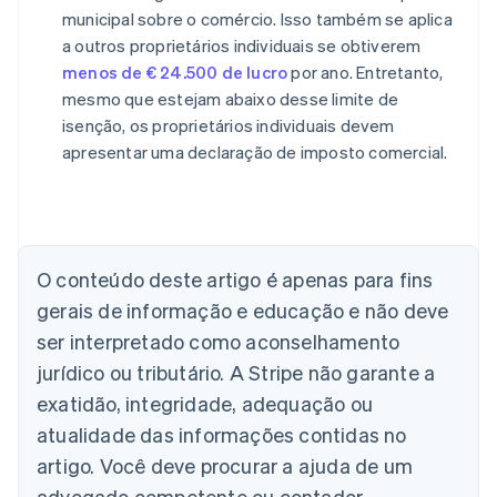
municipal sobre o comércio. Isso também se aplica
a outros proprietários individuais se obtiverem
menos de € 24.500 de lucro
por ano. Entretanto,
mesmo que estejam abaixo desse limite de
isenção, os proprietários individuais devem
apresentar uma declaração de imposto comercial.
Alemanha
Deutsch
English
Austrália
O conteúdo deste artigo é apenas para fins
English
gerais de informação e educação e não deve
Áustria
ser interpretado como aconselhamento
Deutsch
English
Bélgica
jurídico ou tributário. A Stripe não garante a
Nederlands
Français
Deutsch
English
exatidão, integridade, adequação ou
Brasil
atualidade das informações contidas no
Português
English
Bulgária
artigo. Você deve procurar a ajuda de um
English
advogado competente ou contador