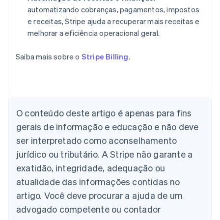
automatizando cobranças, pagamentos, impostos
e receitas, Stripe ajuda a recuperar mais receitas e
melhorar a eficiência operacional geral.
Saiba mais sobre o
Stripe Billing
.
Alemanha
Deutsch
English
Austrália
O conteúdo deste artigo é apenas para fins
English
gerais de informação e educação e não deve
Áustria
ser interpretado como aconselhamento
Deutsch
English
Bélgica
jurídico ou tributário. A Stripe não garante a
Nederlands
Français
Deutsch
English
exatidão, integridade, adequação ou
Brasil
atualidade das informações contidas no
Português
English
Bulgária
artigo. Você deve procurar a ajuda de um
English
advogado competente ou contador
Canadá
English
Français