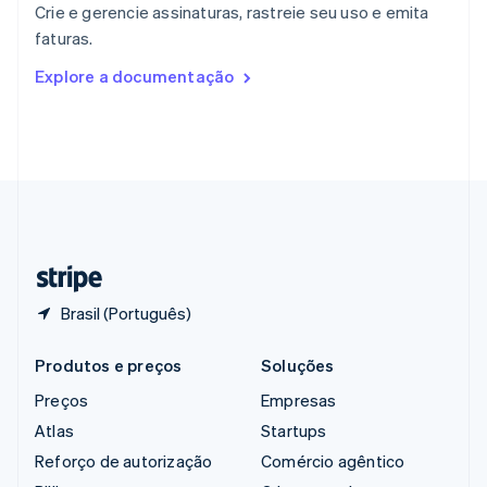
Crie e gerencie assinaturas, rastreie seu uso e emita
República Tcheca
faturas.
English
Romênia
Explore a documentação
English
Singapura
English
简体中文
Suécia
Svenska
English
Suíça
Deutsch
Français
Italiano
English
Tailândia
ไทย
English
Brasil (Português)
Produtos e preços
Soluções
Preços
Empresas
Atlas
Startups
Reforço de autorização
Comércio agêntico