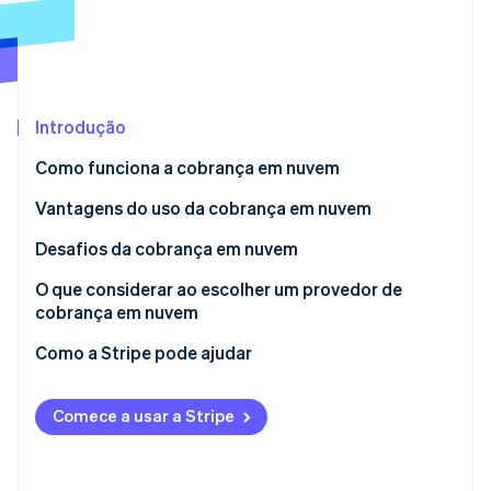
Ecossistema
Stripe Sessions 2026
Parceiros
Stripe App Marketplace
Veja como a Stripe está construindo a infraestrutura econô
Introdução
Assista agora
Como funciona a cobrança em nuvem
Vantagens do uso da cobrança em nuvem
Desafios da cobrança em nuvem
O que considerar ao escolher um provedor de
cobrança em nuvem
Como a Stripe pode ajudar
Comece a usar a Stripe