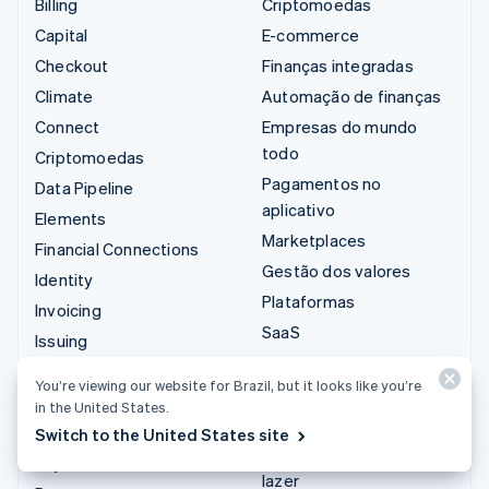
Billing
Criptomoedas
Capital
E-commerce
Checkout
Finanças integradas
Climate
Automação de finanças
Connect
Empresas do mundo
todo
Criptomoedas
Pagamentos no
Data Pipeline
aplicativo
Elements
Marketplaces
Financial Connections
Gestão dos valores
Identity
Plataformas
Invoicing
SaaS
Issuing
Empresas de IA
Link
You’re viewing our website for Brazil, but it looks like you’re
Economia de criadores
Managed Payments
in the United States.
Jogos
Links de pagamento
Switch to the United States site
Hospitalidade, viagens e
Payments
lazer