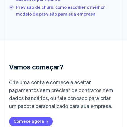
França
Previsão de churn: como escolher o melhor
Français
English
modelo de previsão para sua empresa
Gibraltar
English
Grécia
English
Hungria
English
Índia
English
Irlanda
Vamos começar?
English
Itália
Crie uma conta e comece a aceitar
Italiano
English
Japão
pagamentos sem precisar de contratos nem
日本語
English
dados bancários, ou fale conosco para criar
Letônia
English
um pacote personalizado para sua empresa.
Liechtenstein
Deutsch
English
Comece agora
Lituânia
English