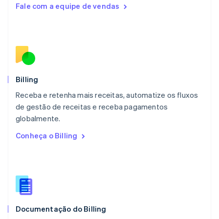
Fale com a equipe de vendas
Luxemburgo
Français
Deutsch
English
Malásia
English
简体中文
Malta
English
México
Español
English
Billing
Noruega
Receba e retenha mais receitas, automatize os fluxos
English
de gestão de receitas e receba pagamentos
Nova Zelândia
English
globalmente.
Países Baixos
Conheça o Billing
Nederlands
English
Polônia
English
Portugal
Português
English
RAE de Hong Kong, China
English
简体中文
Documentação do Billing
Reino Unido
English