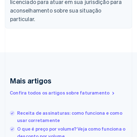
licenciado para atuar em sua jurisdição para
China continental
aconselhamento sobre sua situação
简体中文
English
Chipre
particular.
English
Croácia
English
Italiano
Dinamarca
English
Emirados Árabes Unidos
English
Eslováquia
English
Mais artigos
Eslovênia
English
Italiano
Confira todos os artigos sobre faturamento
Espanha
Español
English
Estados Unidos
Receita de assinaturas: como funciona e como
English
Español
简体中文
Estônia
usar corretamente
English
O que é preço por volume? Veja como funciona o
Finlândia
desconto por volume
English
Svenska