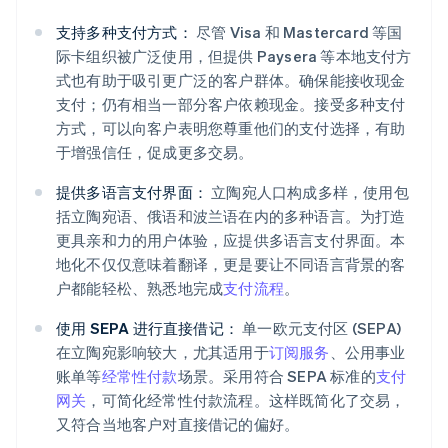
支持多种支付方式：
尽管 Visa 和 Mastercard 等国
际卡组织被广泛使用，但提供 Paysera 等本地支付方
式也有助于吸引更广泛的客户群体。确保能接收现金
支付；仍有相当一部分客户依赖现金。接受多种支付
方式，可以向客户表明您尊重他们的支付选择，有助
于增强信任，促成更多交易。
提供多语言支付界面：
立陶宛人口构成多样，使用包
括立陶宛语、俄语和波兰语在内的多种语言。为打造
更具亲和力的用户体验，应提供多语言支付界面。本
地化不仅仅意味着翻译，更是要让不同语言背景的客
户都能轻松、熟悉地完成
支付流程
。
使用 SEPA 进行直接借记：
单一欧元支付区 (SEPA)
在立陶宛影响较大，尤其适用于
订阅服务
、公用事业
账单等
经常性付款
场景。采用符合 SEPA 标准的
支付
网关
，可简化经常性付款流程。这样既简化了交易，
又符合当地客户对直接借记的偏好。