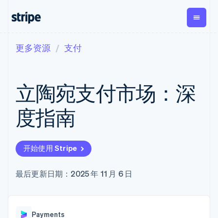
更多资源
支付
按企业阶段
文档
学习
支付
营收
资金管
平台
理
易市
大型企业
Stripe 文档
博客
Payments
Billing
初创企业
API 参考文档
客户案例
立陶宛支付市场：深
在线支付
经常性收入
Global
Conn
库与 SDK
指南
Managed
Metronome
Payouts
Stripe Apps
Payments
按用量计费
平台
度指南
备案商家解决
Subscriptions
向第三
按应用场景
方案
方打款
支持
订阅管理
Payment links
Crypto
指南
智能体商务
Invoicing
钱包、
加密货币
获取支持
无代码支付
一次性或定期
开始使用 Stripe
稳定币
电子商务
接受线上付款
托管支持方案
Checkout
账单
发行和
嵌入式金融
实施预置结账流程
专业服务
预构建支付界
Tax
发卡基
财务自动化
构建平台或交易市场
最后更新日期：2025 年 11 月 6 日
面
销售税和增值
础设施
全球化企业
管理订阅
Elements
税自动化
应用内支付
提供按用量计费
灵活的 UI 组件
Revenue
交易市场
发行稳定币支持的支付卡
支付方式
Recognition
公司
资金管理
通过智能体配置和管理服
支持 125 种以
会计自动化
Payments
平台
务