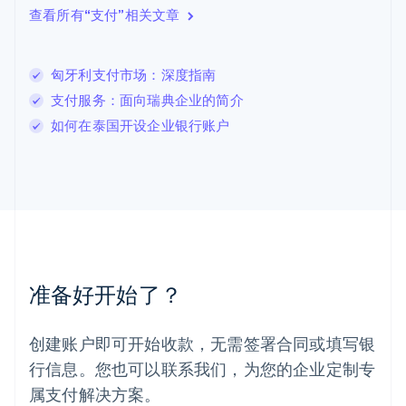
查看所有“支付”相关文章
English
列支敦士登
Deutsch
English
卢森堡
匈牙利支付市场：深度指南
Français
Deutsch
English
支付服务：面向瑞典企业的简介
罗马尼亚
如何在泰国开设企业银行账户
English
马尔他
English
马来西亚
English
简体中文
美国
English
Español
简体中文
墨西哥
Español
English
准备好开始了？
挪威
English
葡萄牙
创建账户即可开始收款，无需签署合同或填写银
Português
English
行信息。您也可以联系我们，为您的企业定制专
日本
日本語
English
属支付解决方案。
瑞典