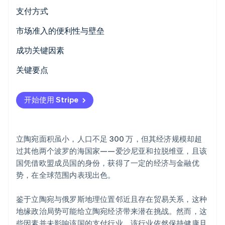
支付方式
使用情况
市场准入的便利性与壁垒
Stripe Sessions 2026
趋势
税收
成功关键因素
了解 Stripe 如何为 AI 构建经济基础设施。
立即观看
撤单与争议
关键要点
国际支付
迎合当地偏好
开始使用 Stripe
安全与隐私
优先考虑安全和隐私
建立适应性强的客户体验
立陶宛面积虽小，人口不足 300 万，但其经济规模却超
过其他两个波罗的海国家——爱沙尼亚和拉脱维亚，且该
国凭借欧盟成员国的身份，获得了一定的经济与金融优
势，在全球范围内表现出色。
鉴于立陶宛与俄罗斯地理位置邻近且存在贸易关系，这种
地缘政治局势可能给立陶宛经济带来潜在挑战。然而，这
些因素并未影响该国的支付行业，该行业依然保持健康且