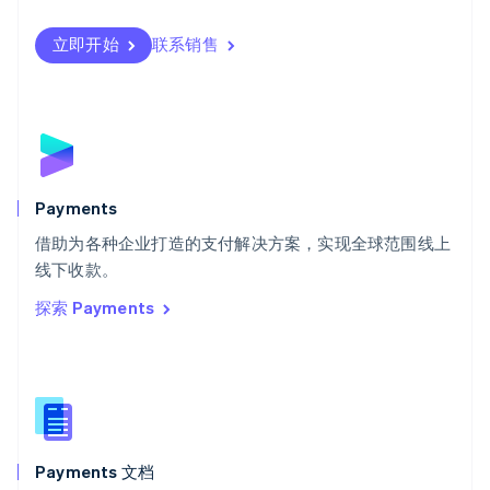
Svenska
English
瑞士
立即开始
联系销售
Deutsch
Français
Italiano
English
塞浦路斯
English
斯洛伐克
English
斯洛文尼亚
English
Italiano
Payments
泰国
ไทย
English
借助为各种企业打造的支付解决方案，实现全球范围线上
希腊
线下收款。
English
探索 Payments
西班牙
Español
English
新加坡
English
简体中文
新西兰
English
匈牙利
English
Payments 文档
意大利