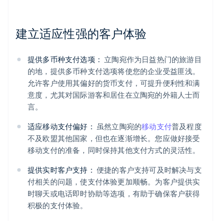
建立适应性强的客户体验
提供多币种支付选项：
立陶宛作为日益热门的旅游目
的地，提供多币种支付选项将使您的企业受益匪浅。
阿联酋
允许客户使用其偏好的货币支付，可提升便利性和满
English
意度，尤其对国际游客和居住在立陶宛的外籍人士而
爱尔兰
言。
English
爱沙尼亚
适应移动支付偏好：
虽然立陶宛的
移动支付
普及程度
English
不及欧盟其他国家，但也在逐渐增长。您应做好接受
奥地利
移动支付的准备，同时保持其他支付方式的灵活性。
Deutsch
English
澳大利亚
提供实时客户支持：
便捷的客户支持可及时解决与支
English
巴西
付相关的问题，使支付体验更加顺畅。为客户提供实
Português
English
时聊天或电话即时协助等选项，有助于确保客户获得
保加利亚
积极的支付体验。
English
比利时