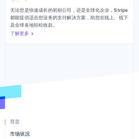
上
Stripe Sigma
产品路线图
SaaS
自定义报告
Terminal
Sessions 年度大会
无论您是快速成长的初创公司，还是全球化企业，Stripe
线下支付
Data Pipeline
招聘
都能提供适合您业务的支付解决方案，助您在线上、线下
数据同步
Authorization
资讯中心
Boost
资源
及全球各地轻松收款。
Stripe Press
支付成功率优
按行业
了解更多
化
应用集成
Link
AI 企业
代码示例
加速结账
创作者经济
开发者博客
联系
游戏
API 状态
酒店、旅游与休闲
联系销售
保险
成为合作伙伴
媒体与娱乐
更多
非营利组织
Product roadmap
专业服务
了解未来规划
公共部门
零售
Radar
欺诈防范
Atlas
初创企业注册
生态系统
导言
Climate
合作伙伴
碳移除
市场状况
Stripe App Marketplace