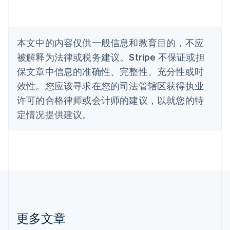
Nederlands
Français
Deutsch
English
波兰
English
丹麦
本文中的内容仅供一般信息和教育目的，不应
English
被解释为法律或税务建议。Stripe 不保证或担
德国
保文章中信息的准确性、完整性、充分性或时
Deutsch
English
法国
效性。您应该寻求在您的司法管辖区获得执业
Français
English
许可的合格律师或会计师的建议，以就您的特
芬兰
定情况提供建议。
English
Svenska
荷兰
Nederlands
English
加拿大
English
Français
捷克
English
克罗地亚
English
Italiano
拉脱维亚
更多文章
English
立陶宛