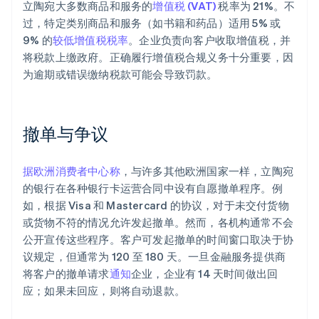
立陶宛大多数商品和服务的
增值税 (VAT)
税率为 21%。不
过，特定类别商品和服务（如书籍和药品）适用 5% 或
9% 的
较低增值税税率
。企业负责向客户收取增值税，并
将税款上缴政府。正确履行增值税合规义务十分重要，因
为逾期或错误缴纳税款可能会导致罚款。
撤单与争议
据欧洲消费者中心称
，与许多其他欧洲国家一样，立陶宛
的银行在各种银行卡运营合同中设有自愿撤单程序。例
如，根据 Visa 和 Mastercard 的协议，对于未交付货物
或货物不符的情况允许发起撤单。然而，各机构通常不会
公开宣传这些程序。客户可发起撤单的时间窗口取决于协
议规定，但通常为 120 至 180 天。一旦金融服务提供商
将客户的撤单请求
通知
企业，企业有 14 天时间做出回
应；如果未回应，则将自动退款。