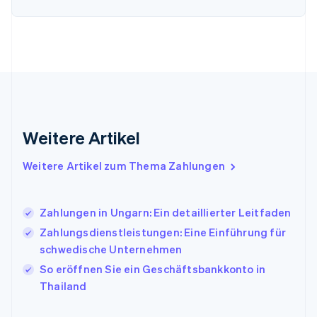
Gibraltar
English
Griechenland
English
Indien
English
Irland
English
Italien
Weitere Artikel
Italiano
English
Japan
Weitere Artikel zum Thema Zahlungen
日本語
English
Kanada
English
Français
Zahlungen in Ungarn: Ein detaillierter Leitfaden
Kroatien
English
Italiano
Zahlungsdienstleistungen: Eine Einführung für
Lettland
schwedische Unternehmen
English
So eröffnen Sie ein Geschäftsbankkonto in
Liechtenstein
Thailand
Deutsch
English
Litauen
English