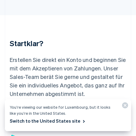
Luxemburg
Français
Deutsch
English
Malaysia
English
简体中文
Malta
English
Startklar?
Mexiko
Español
English
Neuseeland
Erstellen Sie direkt ein Konto und beginnen Sie
English
mit dem Akzeptieren von Zahlungen. Unser
Niederlande
Nederlands
English
Sales-Team berät Sie gerne und gestaltet für
Norwegen
Sie ein individuelles Angebot, das ganz auf Ihr
English
Österreich
Unternehmen abgestimmt ist.
Deutsch
English
Polen
You’re viewing our website for Luxembourg, but it looks
Jetzt starten
Sales-Team kontaktieren
English
like you’re in the United States.
Portugal
Switch to the United States site
Português
English
Rumänien
English