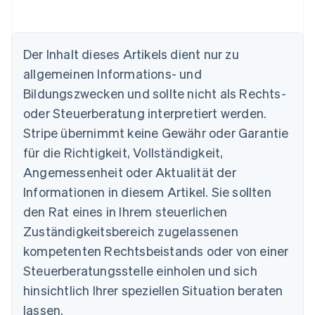
Australien
Der Inhalt dieses Artikels dient nur zu
English
allgemeinen Informations- und
Belgien
Nederlands
Français
Deutsch
English
Bildungszwecken und sollte nicht als Rechts-
Brasilien
oder Steuerberatung interpretiert werden.
Português
English
Bulgarien
Stripe übernimmt keine Gewähr oder Garantie
English
für die Richtigkeit, Vollständigkeit,
Dänemark
Angemessenheit oder Aktualität der
English
Deutschland
Informationen in diesem Artikel. Sie sollten
Deutsch
English
den Rat eines in Ihrem steuerlichen
Estland
Zuständigkeitsbereich zugelassenen
English
Festlandchina
kompetenten Rechtsbeistands oder von einer
简体中文
English
Steuerberatungsstelle einholen und sich
Finnland
English
Svenska
hinsichtlich Ihrer speziellen Situation beraten
Frankreich
lassen.
Français
English