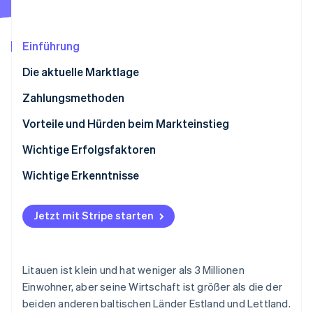
Betrugsprävention
Ecosystem
Atlas
Start-up-Gründung
Partner
Einführung
Stripe App-Marktplatz
Climate
Die aktuelle Marktlage
CO₂-Entnahme
Identity
Zahlungsmethoden
Online-Identitätsprüfung
Nutzung
Vorteile und Hürden beim Markteinstieg
Trends:
Steuern
Wichtige Erfolgsfaktoren
Rückbuchungen und Zahlungsanfechtungen
Wichtige Erkenntnisse
Stripe-Sessions 2026
Internationale Zahlungen
An lokale Präferenzen anpassen
Erfahren Sie, wie Stripe Lösungen für die Wirts
Jetzt ansehen
Jetzt mit Stripe starten
Sicherheit und Datenschutz
Sicherheit und Datenschutz priorisieren
Anpassbare Kundenerfahrung schaffen
Litauen ist klein und hat weniger als 3 Millionen
Einwohner, aber seine Wirtschaft ist größer als die der
beiden anderen baltischen Länder Estland und Lettland.