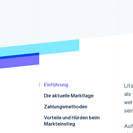
Optimierung der
Datensynchronisier
Autorisierungsraten
Link
Beschleunigter Bezahlvorgang
Financial Connections
Verbundene Finanzdaten
Einführung
Lit
als
Die aktuelle Marktlage
wel
Zahlungsmethoden
sei
Nutzung
Vorteile und Hürden beim
Markteinstieg
Auf
Trends: