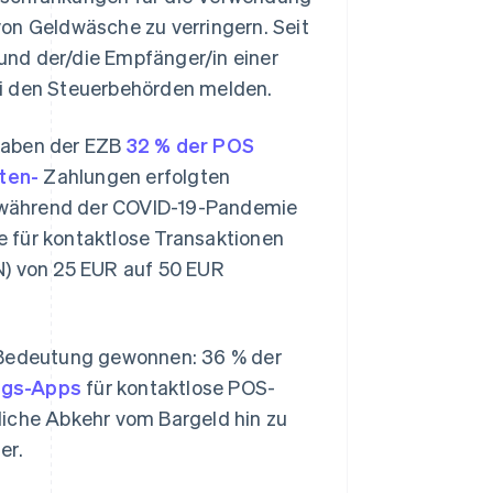
on Geldwäsche zu verringern. Seit
und der/die Empfänger/in einer
ei den Steuerbehörden melden.
gaben der EZB
32 % der POS
rten-
Zahlungen erfolgten
el während der COVID-19-Pandemie
 für kontaktlose Transaktionen
N) von 25 EUR auf 50 EUR
n Bedeutung gewonnen: 36 % der
ungs-Apps
für kontaktlose POS-
liche Abkehr vom Bargeld hin zu
er.