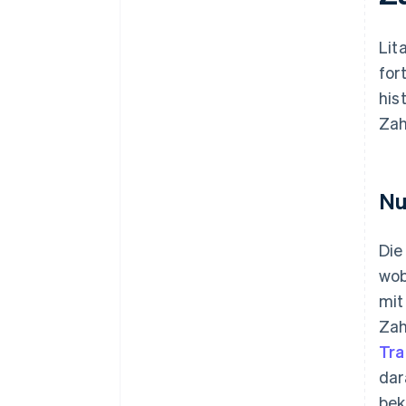
Lit
for
his
Zah
Nu
Die
wob
mit
Zah
Tra
dar
bek