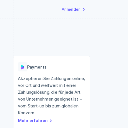
Anmelden
Ressourcen
Ecosystem
Kontakt
nd Marktplätze
Mehr
App-Integrationen
Partner
Sales-Team kontaktieren
Product roadmap
Code-Beispiele
Stripe App-Marktplatz
Partner werden
Ausblick
 Plattformen
Entwickler-Blog
eit
API-Status
Radar
Betrugsprävention
Payments
Atlas
onen
Start-up-Gründung
Akzeptieren Sie Zahlungen online,
vor Ort und weltweit mit einer
Climate
CO₂-Entnahme
Zahlungslösung, die für jede Art
von Unternehmen geeignet ist –
Identity
Online-Identitätsprüfung
vom Start-up bis zum globalen
Konzern.
Mehr erfahren