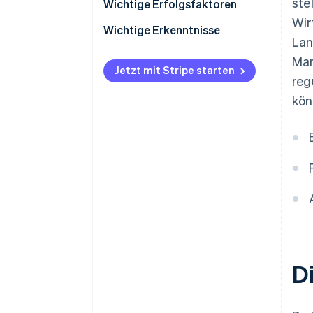
ste
Steuern
Wichtige Erfolgsfaktoren
Wir
Rückbuchungen und
Wichtige Erkenntnisse
Lan
Zahlungsanfechtungen
An lokale Präferenzen anpassen
Mar
Internationale Zahlungen
Jetzt mit Stripe starten
reg
Sicherheit und Datenschutz
Sicherheit und Datenschutz
priorisieren
kön
Anpassbare Kundenerfahrung
schaffen
D