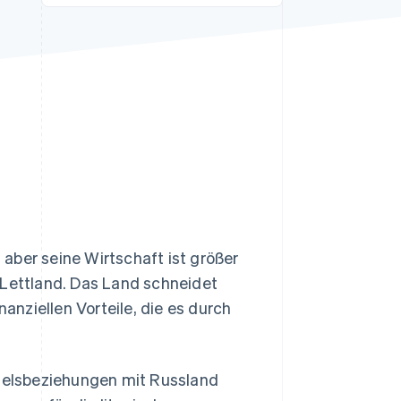
Stripe-Sessions 2026
Erfahren Sie, wie Stripe
Lösungen für die
Wirtschaftsinfrastruktur
für KI aufbaut.
Jetzt ansehen
, aber seine Wirtschaft ist größer
 Lettland. Das Land schneidet
nanziellen Vorteile, die es durch
delsbeziehungen mit Russland