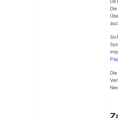
Da 
Die
Übe
auc
Sic
Sys
imp
Pay
Die
Ver
Nie
Z