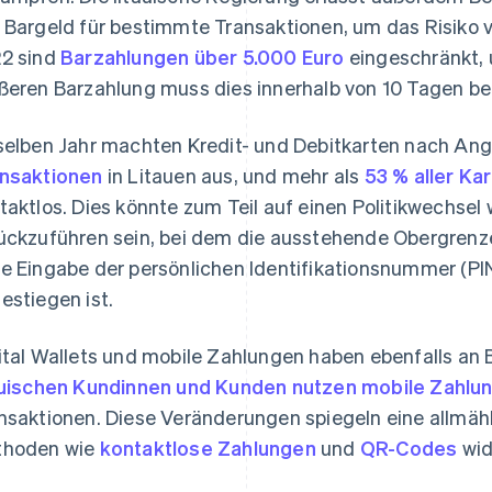
 Bargeld für bestimmte Transaktionen, um das Risiko v
2 sind
Barzahlungen über 5.000 Euro
eingeschränkt, 
ßeren Barzahlung muss dies innerhalb von 10 Tagen b
selben Jahr machten Kredit- und Debitkarten nach An
nsaktionen
in Litauen aus, und mehr als
53 % aller Ka
taktlos. Dies könnte zum Teil auf einen Politikwechs
ückzuführen sein, bei dem die ausstehende Obergrenze
e Eingabe der persönlichen Identifikationsnummer (PI
estiegen ist.
ital Wallets und mobile Zahlungen haben ebenfalls a
auischen Kundinnen und Kunden nutzen mobile Zahl
nsaktionen. Diese Veränderungen spiegeln eine allmäh
thoden wie
kontaktlose Zahlungen
und
QR-Codes
wid