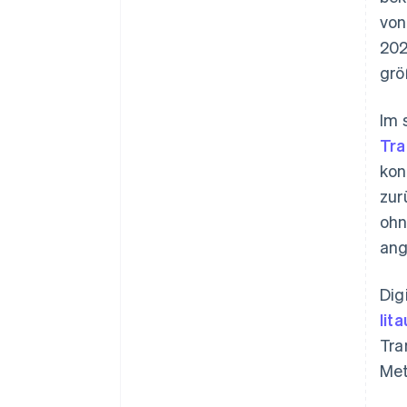
von
202
grö
Im 
Tra
kon
zur
ohn
ang
Dig
lit
Tra
Me