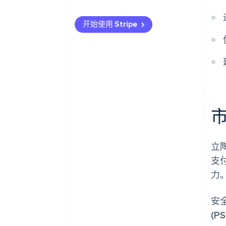
国际支付
迎合当地偏好
开始使用 Stripe
安全与隐私
优先考虑安全和隐私
建立适应性强的客户体验
立
支
力
安
(P