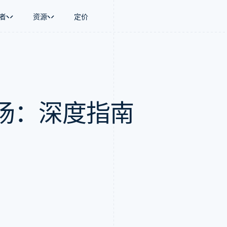
者
资源
定价
景
指南
按行业
公司
资金管理
平台和交易市
商务
持
接受线上付款
AI 企业
产品路线图
Global Payouts
Connect
币
持方案
实施预置结账流程
创作者经济
Sessions 年度大会
向第三方打款
平台支付
务
务
构建平台或交易市场
游戏
招聘
场：深度指南
金融
管理订阅
酒店、旅游与休闲
资讯中心
动化
提供按用量计费
保险
Stripe Press
企业
发行稳定币支持的支付卡
媒体与娱乐
支付
通过智能体配置和管理服务
非营利组织
场
专业服务
理
公共部门
零售
化
on