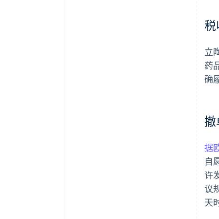
税
立
药品
确
撤
据
自愿
许
议
天