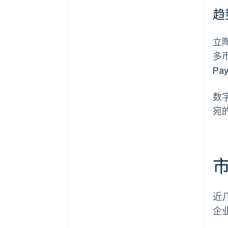
趋
立
多
Pa
数
宛
近
企