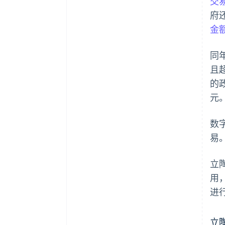
交
府
金额
同
且
的政
元
数
易
立
用，
进
立