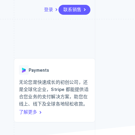
登录
联系销售
资源
生态系统
联系
场
更多
应用集成
合作伙伴
联系销售
Product roadmap
代码示例
Stripe App Marketplace
成为合作伙伴
了解未来规划
开发者博客
API 状态
Radar
欺诈防范
Payments
Atlas
初创企业注册
无论您是快速成长的初创公司，还
是全球化企业，Stripe 都能提供适
Climate
碳移除
合您业务的支付解决方案，助您在
线上、线下及全球各地轻松收款。
了解更多