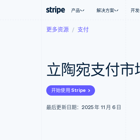
产品
解决方案
开发
更多资源
支付
按企业阶段
文档
学习
按应用场
支持
支付
营收
大型企业
Stripe 文档
博客
智能体
获取支
Payments
Billing
初创企业
API 参考文档
客户案例
加密货
托管支
在线支付
经常性收入
库与 SDK
指南
电子商
专业服
Payment links
Metronome
Stripe Apps
立陶宛支付市
嵌入式
无代码支付
按用量计费
财务自
Checkout
Subscriptions
全球化
预构建支付界面
订阅管理
应用内
Elements
Invoicing
交易市
灵活的 UI 组件
一次性或定期账单
开始使用 Stripe
资金管
Payment methods
Tax
平台
接入 125+ 种支付方式
销售税和增值税自动
SaaS
Authorization Boost
Revenue Recogniti
最后更新日期：2025 年 11 月 6 日
支付成功率优化
会计自动化
Link
Stripe Sigma
加速结账
自定义报告
Data Pipeline
数据同步