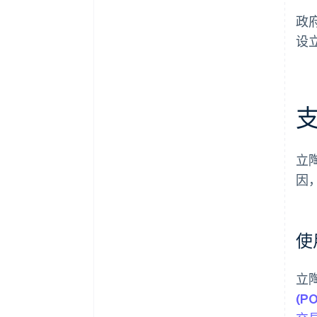
政
设
立
因
使
立
(P