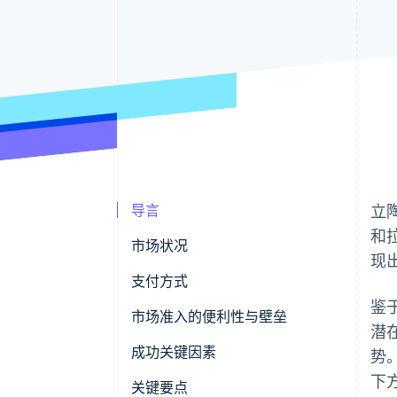
导言
立
和
市场状况
现
支付方式
鉴
使用情况
市场准入的便利性与壁垒
潜
趋势
税收
成功关键因素
势
下
撤单与争议
关键要点