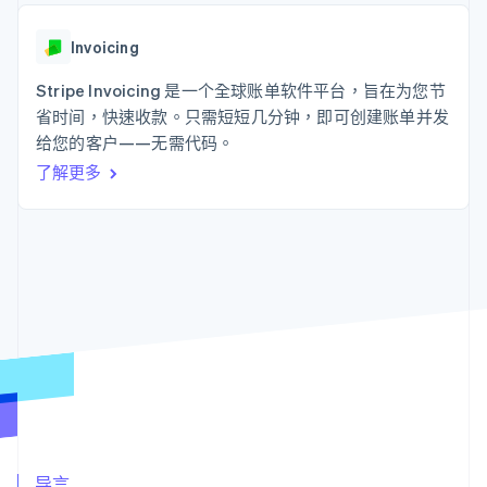
接入 125+ 种支
Stripe Sigma
产品路线图
SaaS
付方式
自定义报告
Sessions 年度大会
Authorization
Data Pipeline
Invoicing
招聘
Boost
数据同步
资讯中心
支付成功率优
资源
Stripe Invoicing 是一个全球账单软件平台，旨在为您节
Stripe Press
化
按行业
省时间，快速收款。只需短短几分钟，即可创建账单并发
Link
应用集成
给您的客户——无需代码。
加速结账
AI 企业
代码示例
创作者经济
开发者博客
联系
了解更多
游戏
API 状态
酒店、旅游与休闲
联系销售
保险
成为合作伙伴
更多
媒体与娱乐
Product roadmap
非营利组织
了解未来规划
专业服务
公共部门
Radar
零售
欺诈防范
Atlas
初创企业注册
生态系统
Climate
碳移除
合作伙伴
Stripe App Marketplace
导言