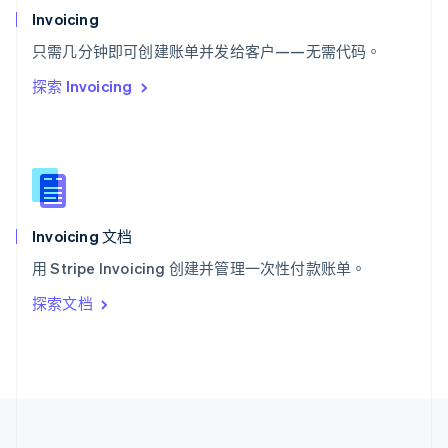
泰国
Invoicing
ไทย
English
希腊
只需几分钟即可创建账单并发给客户——无需代码。
English
探索 Invoicing
西班牙
Español
English
新加坡
English
简体中文
新西兰
English
匈牙利
English
Invoicing 文档
意大利
用 Stripe Invoicing 创建并管理一次性付款账单。
Italiano
English
印度
探索文档
English
英国
English
直布罗陀
English
中国内地
简体中文
English