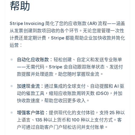
帮助
Stripe Invoicing 简化了您的应收账款 (AR) 流程——涵盖
从发票创建到款项回收的各个环节。无论您是管理一次性
计费还是定期计费，Stripe 都能帮助企业加快收款并简化
运营：
自动化应收账款：
轻松创建、自定义和发送专业账单
——无需代码。Stripe 会自动跟踪账单状态、发送付
款提醒并处理退款，助您随时掌握现金流。
加速现金流：
通过集成的全球支付、自动提醒和 AI 驱
动的催款工具，缩短应收账款周转天数 (DSO)，并加
快收款速度，帮助您收回更多收入。
增强客户体验：
提供现代化的支付体验，支持 25 种以
上语言、135 种以上货币和 100 种以上支付方式。客
阿联酋
户可通过自助客户门户轻松访问并支付账单。
English