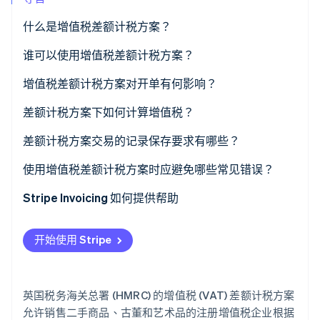
什么是增值税差额计税方案？
Stripe Sessions 2026
谁可以使用增值税差额计税方案？
了解 Stripe 如何为 AI 构建经济基础设施。
立即观看
增值税差额计税方案对开单有何影响？
差额计税方案下如何计算增值税？
标准增值税差额计税方案
差额计税方案交易的记录保存要求有哪些？
全球会计核算方案
使用增值税差额计税方案时应避免哪些常见错误？
对差额计税方案销售开具标准增值税账单
Stripe Invoicing 如何提供帮助
将该方案应用于不符合条件的购买
开始使用 Stripe
在标准方案下用亏损抵消收益
购买文件不完整
英国税务海关总署 (HMRC) 的增值税 (VAT) 差额计税方案
差额计税方案库存与标准增值税库存区分不清
允许销售二手商品、古董和艺术品的注册增值税企业根据