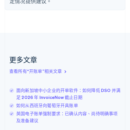
定情况提供建议。
芬兰
English
Svenska
荷兰
Nederlands
English
加拿大
English
Français
捷克
English
克罗地亚
English
Italiano
更多文章
拉脱维亚
English
查看所有“开账单”相关文章
立陶宛
English
列支敦士登
面向新加坡中小企业的开单软件：如何降低 DSO 并满
Deutsch
English
卢森堡
足 2026 年 InvoiceNow 截止日期
Français
Deutsch
English
如何从西班牙向葡萄牙开具账单
罗马尼亚
英国电子账单强制要求：已确认内容、尚待明确事项
English
马尔他
及准备建议
English