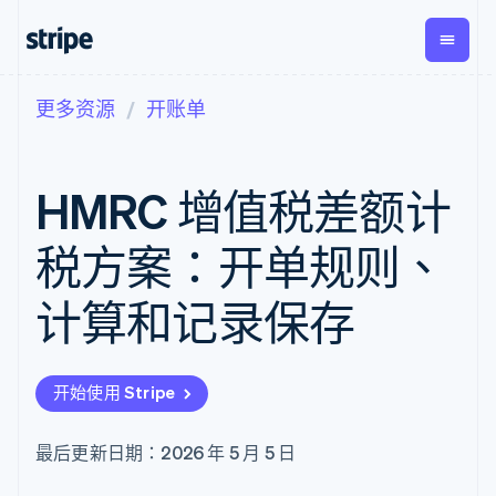
更多资源
开账单
按企业阶段
文档
学习
支付
营收
资金管
平台
理
易市
大型企业
Stripe 文档
博客
Payments
Billing
初创企业
API 参考文档
客户案例
HMRC 增值税差额计
在线支付
经常性收入
Global
Conn
库与 SDK
指南
Managed
Metronome
Payouts
Stripe Apps
Payments
按用量计费
平台
税方案：开单规则、
备案商家解决
Subscriptions
向第三
按应用场景
方案
方打款
支持
订阅管理
Payment links
Crypto
计算和记录保存
指南
智能体商务
Invoicing
钱包、
加密货币
获取支持
无代码支付
一次性或定期
稳定币
电子商务
接受线上付款
托管支持方案
Checkout
账单
发行和
嵌入式金融
实施预置结账流程
专业服务
预构建支付界
Tax
发卡基
开始使用 Stripe
财务自动化
构建平台或交易市场
面
销售税和增值
础设施
全球化企业
管理订阅
Elements
税自动化
应用内支付
提供按用量计费
灵活的 UI 组件
Revenue
最后更新日期：2026 年 5 月 5 日
交易市场
发行稳定币支持的支付卡
Payment
Recognition
公司
资金管理
通过智能体配置和管理服
methods
会计自动化
平台
务