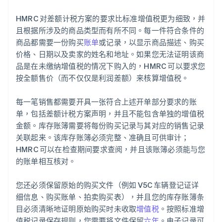
HMRC 对差额计税方案的要求比标准增值税更为细致，并
且根据所涉及的商品类型而有所不同。每一件符合条件的
商品都需要一份购买
账单
或记录，以显示商品描述、购买
价格、日期以及卖家的姓名和地址。如果您无法证明该商
品是在未缴纳增值税的情况下购入的，HMRC 可以要求您
按全额售价（而不仅仅是利润差额）来核算增值税。
每一笔销售都需要开具一张符合上述开单部分要求的账
单，包括差额计税方案声明，并且不能包含单独的增值税
金额。库存账簿需要将每份购买记录与其对应的销售记录
关联起来。该库存账簿必须完整、准确且可供审计；
HMRC 可以在检查期间要求查阅，并且该账簿必须能与您
的账单相互核对。
您还必须保留原始的购买文件（例如 V5C 车辆登记证详
细信息、购买账单、拍卖购买表），并且您的库存账簿条
目必须清晰地证明原始购买时未收取
增值税
。按照标准增
值税记录保存规则，您需要将文件保留
六年
。电子记录可