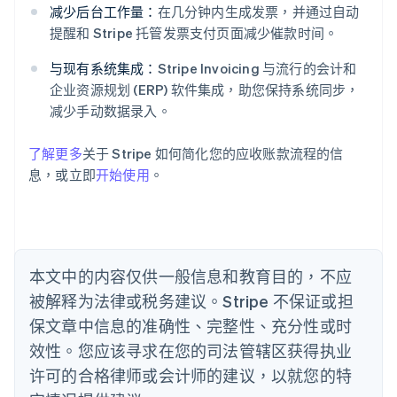
爱尔兰
减少后台工作量：
在几分钟内生成发票，并通过自动
English
提醒和 Stripe 托管发票支付页面减少催款时间。
爱沙尼亚
English
与现有系统集成：
Stripe Invoicing 与流行的会计和
奥地利
企业资源规划 (ERP) 软件集成，助您保持系统同步，
Deutsch
English
减少手动数据录入。
澳大利亚
English
巴西
了解更多
关于 Stripe 如何简化您的应收账款流程的信
Português
English
息，或立即
开始使用
。
保加利亚
English
比利时
Nederlands
Français
Deutsch
English
波兰
本文中的内容仅供一般信息和教育目的，不应
English
丹麦
被解释为法律或税务建议。Stripe 不保证或担
English
保文章中信息的准确性、完整性、充分性或时
德国
效性。您应该寻求在您的司法管辖区获得执业
Deutsch
English
法国
许可的合格律师或会计师的建议，以就您的特
Français
English