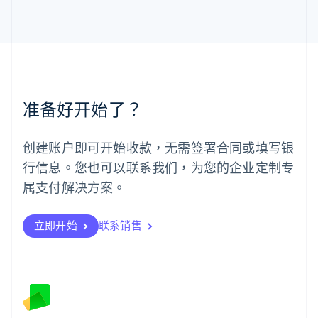
马来西亚
English
简体中文
美国
English
Español
简体中文
墨西哥
Español
English
挪威
准备好开始了？
English
葡萄牙
Português
English
创建账户即可开始收款，无需签署合同或填写银
日本
行信息。您也可以联系我们，为您的企业定制专
日本語
English
瑞典
属支付解决方案。
Svenska
English
瑞士
Deutsch
Français
Italiano
English
立即开始
联系销售
塞浦路斯
English
斯洛伐克
English
斯洛文尼亚
English
Italiano