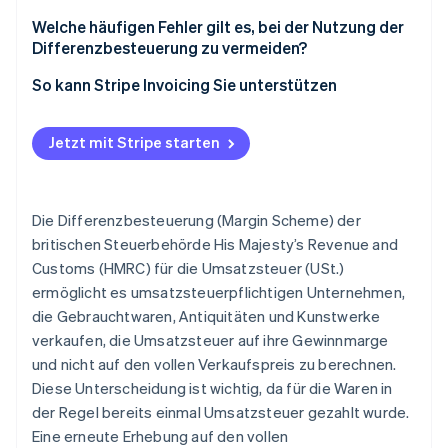
Global Accounting Scheme (globale
Abrechnungsregelung)
Welche häufigen Fehler gilt es, bei der Nutzung der
Differenzbesteuerung zu vermeiden?
Ausstellung von normalen
So kann Stripe Invoicing Sie unterstützen
Umsatzsteuerrechnungen für Verkäufe, für die die
Differenzbesteuerung gilt
Jetzt mit Stripe starten
Anwendung der Regelung auf nicht zulässige Käufe
Verrechnung von Verlusten mit Gewinnen im
Die Differenzbesteuerung (Margin Scheme) der
Rahmen der Standardregelung
britischen Steuerbehörde His Majesty’s Revenue and
Unvollständige Kaufdokumentation
Customs (HMRC) für die Umsatzsteuer (USt.)
ermöglicht es umsatzsteuerpflichtigen Unternehmen,
Unzureichende Trennung von Beständen, für die die
Differenzbesteuerung gilt, und solchen mit
die Gebrauchtwaren, Antiquitäten und Kunstwerke
Standardumsatzsteuer
verkaufen, die Umsatzsteuer auf ihre Gewinnmarge
und nicht auf den vollen Verkaufspreis zu berechnen.
Falsche Behandlung in der Umsatzsteuererklärung
Diese Unterscheidung ist wichtig, da für die Waren in
der Regel bereits einmal Umsatzsteuer gezahlt wurde.
Eine erneute Erhebung auf den vollen