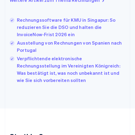
Weitere Artikel zum Thema Rechnungen
English
Italien
Italiano
English
Japan
Rechnungssoftware für KMU in Singapur: So
日本語
English
reduzieren Sie die DSO und halten die
Kanada
InvoiceNow-Frist 2026 ein
English
Français
Ausstellung von Rechnungen von Spanien nach
Kroatien
English
Italiano
Portugal
Lettland
Verpflichtende elektronische
English
Rechnungsstellung im Vereinigten Königreich:
Liechtenstein
Was bestätigt ist, was noch unbekannt ist und
Deutsch
English
Litauen
wie Sie sich vorbereiten sollten
English
Luxemburg
Français
Deutsch
English
Malaysia
English
简体中文
Malta
English
Mexiko