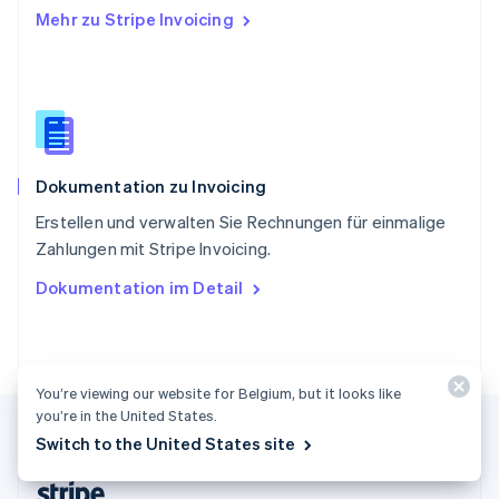
Mehr zu Stripe Invoicing
Slowenien
English
Italiano
Sonderverwaltungsregion Hongkong,
China
English
简体中文
Spanien
Español
English
Dokumentation zu Invoicing
Thailand
ไทย
English
Erstellen und verwalten Sie Rechnungen für einmalige
Tschechische Republik
Zahlungen mit Stripe Invoicing.
English
Ungarn
Dokumentation im Detail
English
Vereinigte Arabische Emirate
English
Vereinigte Staaten
English
Español
简体中文
You’re viewing our website for Belgium, but it looks like
Vereinigtes Königreich
you’re in the United States.
English
Switch to the United States site
Zypern
English