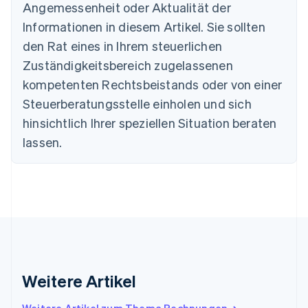
Português
English
Angemessenheit oder Aktualität der
Bulgarien
Informationen in diesem Artikel. Sie sollten
English
Dänemark
den Rat eines in Ihrem steuerlichen
English
Zuständigkeitsbereich zugelassenen
Deutschland
kompetenten Rechtsbeistands oder von einer
Deutsch
English
Estland
Steuerberatungsstelle einholen und sich
English
hinsichtlich Ihrer speziellen Situation beraten
Festlandchina
lassen.
简体中文
English
Finnland
English
Svenska
Frankreich
Français
English
Gibraltar
English
Griechenland
English
Indien
Weitere Artikel
English
Irland