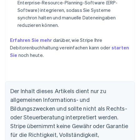
Enterprise-Resource-Planning-Software (ERP-
Software) integrieren, sodass Sie Systeme
synchron halten und manuelle Dateneingaben
reduzieren können.
Erfahren Sie mehr
darüber, wie Stripe Ihre
Debitorenbuchhaltung vereinfachen kann oder
starten
Sie
noch heute.
Der Inhalt dieses Artikels dient nur zu
allgemeinen Informations- und
Bildungszwecken und sollte nicht als Rechts-
Australien
oder Steuerberatung interpretiert werden.
English
Belgien
Stripe übernimmt keine Gewähr oder Garantie
Nederlands
Français
Deutsch
English
für die Richtigkeit, Vollständigkeit,
Brasilien