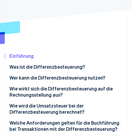
Betrugsprävention
Ecosystem
Atlas
Start-up-Gründung
Partner
Stripe App-Marktplatz
Climate
CO₂-Entnahme
Identity
Online-Identitätsprüfung
Einführung
Was ist die Differenzbesteuerung?
Wer kann die Differenzbesteuerung nutzen?
Stripe-Sessions 2026
Erfahren Sie, wie Stripe Lösungen für die Wirts
Wie wirkt sich die Differenzbesteuerung auf die
Jetzt ansehen
Rechnungsstellung aus?
Wie wird die Umsatzsteuer bei der
Differenzbesteuerung berechnet?
Standardmäßige Differenzbesteuerung
Welche Anforderungen gelten für die Buchführung
bei Transaktionen mit der Differenzbesteuerung?