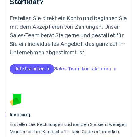
Startklar?
Español
English
Neuseeland
English
Erstellen Sie direkt ein Konto und beginnen Sie
Niederlande
mit dem Akzeptieren von Zahlungen. Unser
Nederlands
English
Norwegen
Sales-Team berät Sie gerne und gestaltet für
English
Sie ein individuelles Angebot, das ganz auf Ihr
Österreich
Deutsch
English
Unternehmen abgestimmt ist.
Polen
English
Portugal
Jetzt starten
Sales-Team kontaktieren
Português
English
Rumänien
English
Schweden
Svenska
English
Schweiz
Deutsch
Français
Italiano
English
Invoicing
Singapur
English
简体中文
Erstellen Sie Rechnungen und senden Sie sie in wenigen
Slowakei
Minuten an Ihre Kundschaft – kein Code erforderlich.
English