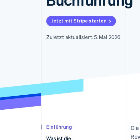
Optimierung der
Datensynchronisier
Autorisierungsraten
Link
Beschleunigter Bezahlvorgang
Jetzt mit Stripe starten
Financial Connections
Verbundene Finanzdaten
Zuletzt aktualisiert: 5. Mai 2026
Einführung
Die
Rev
Was ist die