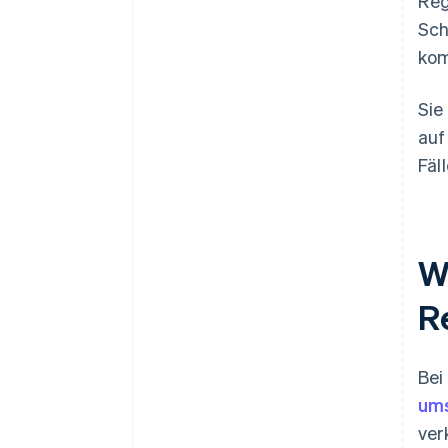
Reg
Sch
ko
Sie
auf
Fäl
W
R
Bei
ums
ver