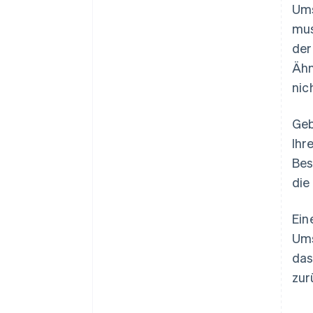
Ums
mus
der
Ähn
nic
Geb
Ihr
Bes
die
Ein
Ums
das
zur