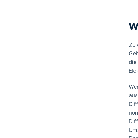
W
Zu 
Geb
die
Ele
Wen
aus
Dif
nor
Dif
Ums