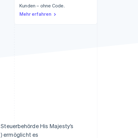
Kunden – ohne Code.
Mehr erfahren
Stripe-Sessions 2026
Erfahren Sie, wie Stripe
Lösungen für die
Wirtschaftsinfrastruktur
für KI aufbaut.
Jetzt ansehen
 Steuerbehörde His Majesty’s
) ermöglicht es