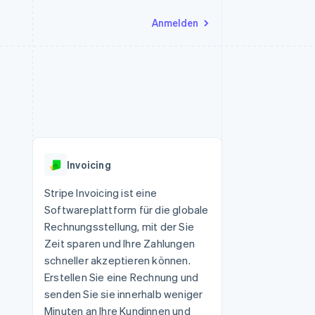
Anmelden
Ressourcen
Ecosystem
Kontakt
nd Marktplätze
Mehr
App-Integrationen
Partner
Sales-Team kontaktieren
Product roadmap
Code-Beispiele
Stripe App-Marktplatz
Partner werden
Ausblick
 Plattformen
Entwickler-Blog
 platforms
eit
API-Status
Radar
Betrugsprävention
eistungen
Invoicing
Atlas
onen
virtuelle Karten
Start-up-Gründung
Stripe Invoicing ist eine
Softwareplattform für die globale
Climate
CO₂-Entnahme
Rechnungsstellung, mit der Sie
Zeit sparen und Ihre Zahlungen
Identity
Online-Identitätsprüfung
schneller akzeptieren können.
Erstellen Sie eine Rechnung und
senden Sie sie innerhalb weniger
Minuten an Ihre Kundinnen und