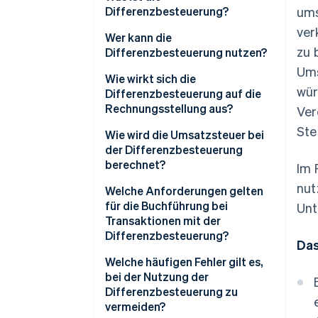
Differenzbesteuerung?
ums
ver
Wer kann die
zu 
Differenzbesteuerung nutzen?
Ums
Wie wirkt sich die
wür
Differenzbesteuerung auf die
Rechnungsstellung aus?
Ver
Ste
Wie wird die Umsatzsteuer bei
der Differenzbesteuerung
berechnet?
Im 
nut
Standardmäßige
Welche Anforderungen gelten
Differenzbesteuerung
für die Buchführung bei
Unt
Transaktionen mit der
Global Accounting Scheme
Differenzbesteuerung?
Das
(globale Abrechnungsregelung)
Welche häufigen Fehler gilt es,
bei der Nutzung der
Differenzbesteuerung zu
vermeiden?