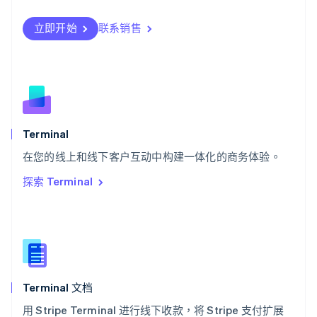
Svenska
English
瑞士
立即开始
联系销售
Deutsch
Français
Italiano
English
塞浦路斯
English
斯洛伐克
English
斯洛文尼亚
English
Italiano
Terminal
泰国
ไทย
English
在您的线上和线下客户互动中构建一体化的商务体验。
希腊
探索 Terminal
English
西班牙
Español
English
新加坡
English
简体中文
新西兰
English
Terminal 文档
匈牙利
English
用 Stripe Terminal 进行线下收款，将 Stripe 支付扩展
意大利