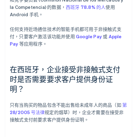
la Competencia) 的数据，
西班牙 78.8% 的人
使用
Android 手机。
任何支持近场通信技术的智能手机都可用于非接触式支
付，只要客户激活该功能并使用
Google Pay
或
Apple
Pay
等应用程序。
阿联酋
English
爱尔兰
在西班牙，企业接受非接触式支付
English
爱沙尼亚
时是否需要要求客户提供身份证
English
明？
奥地利
Deutsch
English
澳大利亚
只有当购买的物品包含不能出售给未成年人的商品（如
第
English
巴西
28/2005 号法律
规定的烟草）时，企业才需要在接受非
Português
English
接触式支付前要求客户提供身份证明。
保加利亚
English
比利时