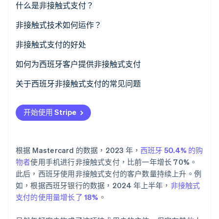
什么是非接触式支付？
非接触式技术如何运作？
Stripe Sessions 2026
了解 Stripe 如何为 AI 构建经济基础设施。
立即观看
非接触式支付的好处
对于企业
如何为西班牙客户提供非接触式支付
对于客户
选择提供商
关于西班牙非接触式支付的常见问题
安装银行卡终端
在西班牙，哪些银行卡可以进行非接触式支付？
开始使用 Stripe
培训员工
在西班牙，非接触式支付的最高金额是多少？
更新您的数据终端
哪些智能手机可用于非接触式支付？
根据 Mastercard 的数据，2023 年，
西班牙 50.4% 的购
在西班牙，企业接受非接触式支付时是否需要要求客户
物者
使用手机进行非接触式支付，比前一年增长 70%。
提供身份证明？
此后，西班牙使用非接触式支付的客户数量持续上升。例
如，根据西班牙银行的数据，2024 年上半年，
非接触式
支付的使用量增长了 18%
。