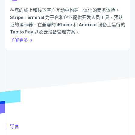
125+
Stripe Sigma
产品路线图
SaaS
自定义报告
Authorization
Sessions 年度大会
在您的线上和线下客户互动中构建一体化的商务体验。
Boost
Data Pipeline
招聘
Stripe Terminal 为平台和企业提供开发人员工具、预认
支付成功率优
数据同步
资源
新闻编辑室
化
证的读卡器、在兼容的 iPhone 和 Android 设备上运行的
Stripe Press
Link
按行业
应用程序集成
Tap to Pay 以及云设备管理方案。
加速结账
代码示例
了解更多
AI 企业
开发者博客
创作者经济
API 状态
联系
游戏
酒店、旅游与休闲
联系销售
更多
保险
成为合作伙伴
Product roadmap
媒体与娱乐
了解未来规划
非营利组织
专业服务
Radar
公共部门
欺诈防范
零售
Atlas
初创企业注册
Climate
生态系统
碳移除
合作伙伴
导言
Stripe App Marketplace