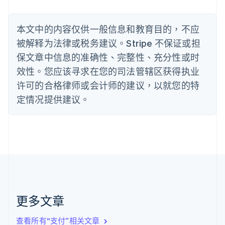
Nederlands
Français
Deutsch
English
波兰
本文中的内容仅供一般信息和教育目的，不应
English
丹麦
被解释为法律或税务建议。Stripe 不保证或担
English
保文章中信息的准确性、完整性、充分性或时
德国
效性。您应该寻求在您的司法管辖区获得执业
Deutsch
English
法国
许可的合格律师或会计师的建议，以就您的特
Français
English
定情况提供建议。
芬兰
English
Svenska
荷兰
Nederlands
English
加拿大
English
Français
捷克
English
克罗地亚
English
Italiano
更多文章
拉脱维亚
English
查看所有“支付”相关文章
立陶宛