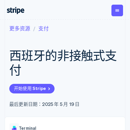
更多资源
支付
按企业阶段
文档
学习
支付
营收
资金管
平台
理
易市
大型企业
Stripe 文档
博客
Payments
Billing
初创企业
API 参考文档
客户案例
西班牙的非接触式支
在线支付
经常性收入
Global
Conn
库与 SDK
指南
Managed
Metronome
Payouts
Stripe Apps
Payments
按用量计费
平台
付
备案商家解决
Subscriptions
向第三
按应用场景
方案
方打款
支持
订阅管理
Payment links
Crypto
指南
智能体商务
Invoicing
钱包、
加密货币
获取支持
无代码支付
一次性或定期
开始使用 Stripe
稳定币
电子商务
接受线上付款
管理支持方案
Checkout
账单
发行和
嵌入式金融
实施预建结账流程
专业服务
预构建支付界
Tax
发卡基
财务自动化
构建平台或交易市场
最后更新日期：2025 年 5 月 19 日
面
销售税和增值
础设施
全球化企业
管理订阅
Elements
税自动化
应用内支付
提供按用量计费
灵活的 UI 组件
Revenue
交易市场
发行稳定币支持的支付卡
支付方式
Recognition
公司
资金管理
使用代理预配和管理服务
Access to
会计自动化
Terminal
平台