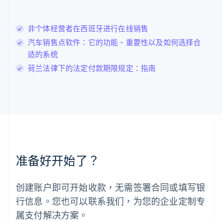
English
列支敦士登
非个体经营者在西班牙进行在线销售
Deutsch
English
卢森堡
汽车销售点软件：它的功能、重要性以及如何选择合
Français
Deutsch
English
适的系统
罗马尼亚
荷兰法律下的法定付款期限规定：指南
English
马尔他
English
马来西亚
English
简体中文
美国
English
Español
简体中文
墨西哥
Español
English
准备好开始了？
挪威
English
葡萄牙
创建账户即可开始收款，无需签署合同或填写银
Português
English
行信息。您也可以联系我们，为您的企业定制专
日本
日本語
English
属支付解决方案。
瑞典