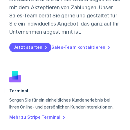
English
mit dem Akzeptieren von Zahlungen. Unser
Niederlande
Nederlands
English
Sales-Team berät Sie gerne und gestaltet für
Norwegen
Sie ein individuelles Angebot, das ganz auf Ihr
English
Österreich
Unternehmen abgestimmt ist.
Deutsch
English
Polen
Jetzt starten
Sales-Team kontaktieren
English
Portugal
Português
English
Rumänien
English
Schweden
Svenska
English
Schweiz
Terminal
Deutsch
Français
Italiano
English
Sorgen Sie für ein einheitliches Kundenerlebnis bei
Singapur
English
简体中文
Ihren Online- und persönlichen Kundeninteraktionen.
Slowakei
Mehr zu Stripe Terminal
English
Slowenien