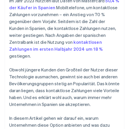
Im Jahr 2023 nutzten laut Daten von Mastercard
50,4 %
Welche Smartphones lassen sich für kontaktlose
der Käufer in Spanien
Mobiltelefone, um kontaktlose
Zahlungen verwenden?
Zahlungen vorzunehmen – ein Anstieg von 70 %
gegenüber dem Vorjahr. Seitdem ist die Zahl der
Müssen Verkäufer den Kunden nach seinen
Personalien fragen, um kontaktlose Zahlungen zu
Kunden in Spanien, die kontaktlose Zahlungen nutzen,
erhalten?
weiter gestiegen. Nach Angaben der spanischen
Zentralbank ist die Nutzung von
kontaktlosen
Zahlungen im ersten Halbjahr 2024 um 18 %
gestiegen.
Obwohl jüngere Kunden den Großteil der Nutzer dieser
Technologie ausmachen, gewinnt sie auch bei anderen
Bevölkerungsgruppen stetig an Popularität. Das könnte
daran liegen, dass kontaktlose Zahlungen viele Vorteile
haben. Und es erklärt wohl auch, warum immer mehr
Unternehmen in Spanien sie akzeptieren.
In diesem Artikel gehen wir darauf ein, warum
Unternehmen diese Option anbieten und was dazu