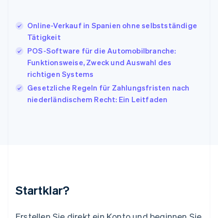
Italiano
English
Japan
日本語
English
Online-Verkauf in Spanien ohne selbstständige
Kanada
Tätigkeit
English
Français
POS-Software für die Automobilbranche:
Kroatien
English
Italiano
Funktionsweise, Zweck und Auswahl des
Lettland
richtigen Systems
English
Gesetzliche Regeln für Zahlungsfristen nach
Liechtenstein
niederländischem Recht: Ein Leitfaden
Deutsch
English
Litauen
English
Luxemburg
Français
Deutsch
English
Malaysia
English
简体中文
Malta
English
Startklar?
Mexiko
Español
English
Neuseeland
Erstellen Sie direkt ein Konto und beginnen Sie