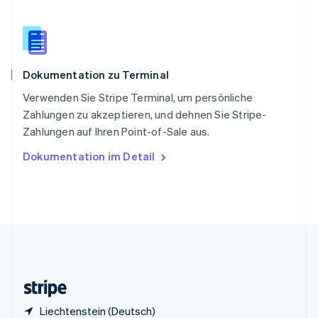
English
Italiano
Sonderverwaltungsregion Hongkong,
China
English
简体中文
Spanien
Dokumentation zu Terminal
Español
English
Thailand
Verwenden Sie Stripe Terminal, um persönliche
ไทย
English
Zahlungen zu akzeptieren, und dehnen Sie Stripe-
Tschechische Republik
Zahlungen auf Ihren Point-of-Sale aus.
English
Ungarn
Dokumentation im Detail
English
Vereinigte Arabische Emirate
English
Vereinigte Staaten
English
Español
简体中文
Vereinigtes Königreich
English
Zypern
English
Liechtenstein (Deutsch)