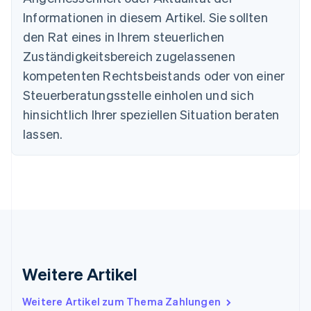
English
Informationen in diesem Artikel. Sie sollten
Dänemark
English
den Rat eines in Ihrem steuerlichen
Deutschland
Zuständigkeitsbereich zugelassenen
Deutsch
English
Estland
kompetenten Rechtsbeistands oder von einer
English
Steuerberatungsstelle einholen und sich
Festlandchina
hinsichtlich Ihrer speziellen Situation beraten
简体中文
English
Finnland
lassen.
English
Svenska
Frankreich
Français
English
Gibraltar
English
Griechenland
English
Indien
English
Weitere Artikel
Irland
English
Italien
Weitere Artikel zum Thema Zahlungen