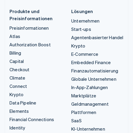
Produkte und
Lösungen
Preisinformationen
Unternehmen
Preisinformationen
Start-ups
Atlas
Agentenbasierter Handel
Authorization Boost
Krypto
Billing
E-Commerce
Capital
Embedded Finance
Checkout
Finanzautomatisierung
Climate
Globale Unternehmen
Connect
In-App-Zahlungen
Krypto
Marktplätze
Data Pipeline
Geldmanagement
Elements
Plattformen
Financial Connections
SaaS
Identity
KI-Unternehmen