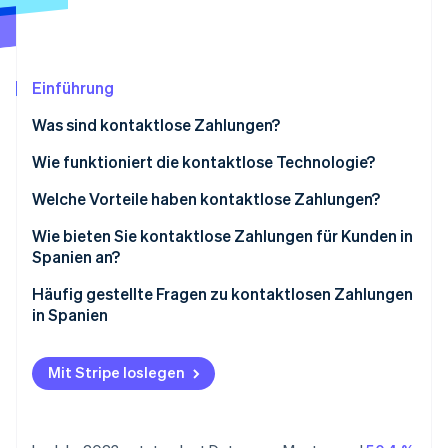
Betrugsprävention
Ecosystem
Atlas
Start-up-Gründung
Partner
Stripe App-Marktplatz
Climate
Einführung
CO₂-Entnahme
Was sind kontaktlose Zahlungen?
Wie funktioniert die kontaktlose Technologie?
Welche Vorteile haben kontaktlose Zahlungen?
Stripe-Sessions 2026
Unternehmen
Wie bieten Sie kontaktlose Zahlungen für Kunden in
Erfahren Sie, wie Stripe Lösungen für die Wirtschaft
Spanien an?
Jetzt ansehen
Kunden
Anbieter auswählen
Häufig gestellte Fragen zu kontaktlosen Zahlungen
in Spanien
Kartenterminal installieren
Welche Karten können für kontaktlose Zahlungen in
Personal schulen
Spanien verwendet werden?
Mit Stripe loslegen
Datenterminal aktualisieren
Wie hoch ist der Höchstbetrag für kontaktlose
Zahlungen in Spanien?