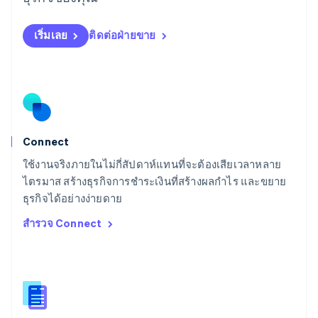
English
สเปน
เริ่มเลย
ติดต่อฝ่ายขาย
Español
English
สโลวาเกีย
English
สโลวีเนีย
English
Italiano
สวิตเซอร์แลนด์
Deutsch
Français
Italiano
English
สวีเดน
Connect
Svenska
English
ใช้งานจริงภายในไม่กี่สัปดาห์แทนที่จะต้องเสียเวลาหลาย
สหรัฐอเมริกา
English
Español
简体中文
ไตรมาส สร้างธุรกิจการชำระเงินที่สร้างผลกำไร และขยาย
สหรัฐอาหรับเอมิเรตส์
ธุรกิจได้อย่างง่ายดาย
English
สำรวจ Connect
สหราชอาณาจักร
English
สาธารณรัฐเช็ก
English
สิงคโปร์
English
简体中文
ออสเตรเลีย