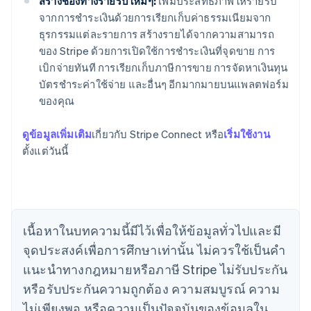
สร้างช่องทางรายรับใหม่ๆ:
เพิ่มประสิทธิภาพให้รายรับ
จากการชำระเงินด้วยการเรียกเก็บค่าธรรมเนียมจาก
ธุรกรรมแต่ละรายการ สร้างรายได้จากความสามารถ
ของ Stripe ด้วยการเปิดใช้การชำระเงินที่จุดขาย การ
เบิกจ่ายทันที การเรียกเก็บภาษีการขาย การจัดหาเงินทุน
บัตรชำระค่าใช้จ่าย และอื่นๆ อีกมากมายบนแพลตฟอร์ม
ของคุณ
ดูข้อมูลเพิ่มเติม
เกี่ยวกับ Stripe Connect หรือ
เริ่มใช้งาน
กรีซ
ตั้งแต่วันนี้
English
เขตบริหารพิเศษฮ่องกง ประเทศจีน
English
简体中文
แคนาดา
English
Français
โครเอเชีย
เนื้อหาในบทความนี้มีไว้เพื่อให้ข้อมูลทั่วไปและมี
English
Italiano
จุดประสงค์เพื่อการศึกษาเท่านั้น ไม่ควรใช้เป็นคํา
จีนแผ่นดินใหญ่
简体中文
English
แนะนําทางกฎหมายหรือภาษี Stripe ไม่รับประกัน
ไซปรัส
หรือรับประกันความถูกต้อง ความสมบูรณ์ ความ
English
ญี่ปุ่น
ไม่เพียงพอ หรือความเป็นปัจจุบันของข้อมูลใน