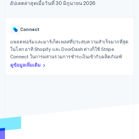
มากกว่า 125
ขายและ VAT
อัปเดตล่าสุดเมื่อวันที่ 30 มิถุนายน 2026
แพลตฟอร์ม
การใช้งาน
รายการ
Authorization
อัตโนมัติ
Revenue
แผนงานผลิตภัณฑ์
SaaS
ออกบัตรที่มีสเตเบิลคอยน์
Boost
Recognition
การประชุมประจำปีแบบ
รองรับอยู่
ยกระดับการ
เซสชัน
จัดเตรียมและจัดการ
ระบบ
ยอมรับการ
ตำแหน่งงาน
บริการด้วยเอเจนต์
Connect
อัตโนมัติ
ชำระเงิน
Link
ห้องข่าว
ตามอุตสาหกรรม
การชำระเงินที่
สำหรับการ
Stripe
Stripe Press
แพลตฟอร์มและมาร์เก็ตเพลสที่ประสบความสำเร็จมากที่สุด
Sigma
รวดเร็วขึ้น
ทำบัญชี
รายงานที่
บริษัท AI
ในโลก อาทิ Shopify และ DoorDash ต่างก็ใช้ Stripe
แหล่งข้อมูล
ออกแบบเอง
แวดวงครีเอเตอร์
Connect ในการผสานรวมการชำระเงินเข้ากับผลิตภัณฑ์
Data
เกม
การติดต่อ
Pipeline
ดูข้อมูลเพิ่มเติม
การบริการ การเดินทาง
การเชื่อมต่อการทำงาน
การซิงค์
และสันทนาการ
แอป
ติดต่อฝ่ายขาย
ข้อมูล
ประกันภัย
ตัวอย่างโค้ด
สมัครเป็นพาร์ทเนอร์
สื่อและความบันเทิง
บล็อกของนักพัฒนา
องค์กรไม่แสวงผลกำไร
สถานะ API
บริการเฉพาะทาง
ภาครัฐ
เพิ่มเติม
ธุรกิจค้าปลีก
Product roadmap
ดูสิ่งที่กำลังจะมาถึง
Radar
ระบบนิเวศ
การป้องกันการฉ้อโกง
Atlas