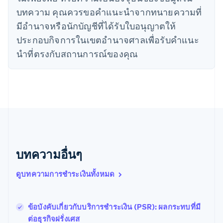
日本語
English
บทความ คุณควรขอคําแนะนําจากทนายความที่
เดนมาร์ก
มีอํานาจหรือนักบัญชีที่ได้รับใบอนุญาตให้
English
ไทย
ประกอบกิจการในเขตอํานาจศาลเพื่อรับคําแนะ
ไทย
English
นําที่ตรงกับสถานการณ์ของคุณ
นอร์เวย์
English
นิวซีแลนด์
English
เนเธอร์แลนด์
Nederlands
English
บราซิล
Português
English
บัลแกเรีย
English
บทความอื่นๆ
เบลเยียม
Nederlands
Français
Deutsch
English
ดูบทความการชำระเงินทั้งหมด
โปรตุเกส
Português
English
โปแลนด์
ข้อบังคับเกี่ยวกับบริการชำระเงิน (PSR): ผลกระทบที่มี
English
ต่อธุรกิจฝรั่งเศส
ฝรั่งเศส