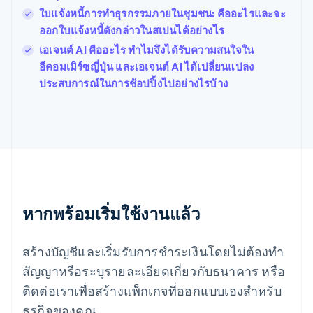
Français
English
ใบแจ้งหนี้การทำธุรกรรมภายในชุมชน: คืออะไรและจะ
ฟินแลนด์
ออกใบแจ้งหนี้ดังกล่าวในสเปนได้อย่างไร
English
Svenska
เอเจนต์ AI คืออะไร ทำไมจึงได้รับความสนใจใน
มอลตา
English
อีคอมเมิร์ซญี่ปุ่น และเอเจนต์ AI ได้เปลี่ยนแปลง
มาเลเซีย
ประสบการณ์ในการช้อปปิ้งไปอย่างไรบ้าง
English
简体中文
เม็กซิโก
Español
English
ยิบรอลตาร์
English
เยอรมนี
Deutsch
English
โรมาเนีย
หากพร้อมเริ่มใช้งานแล้ว
English
ลักเซมเบิร์ก
Français
Deutsch
English
สร้างบัญชีและเริ่มรับการชำระเงินโดยไม่ต้องทำ
ลัตเวีย
English
สัญญาหรือระบุรายละเอียดเกี่ยวกับธนาคาร หรือ
ลิกเตนสไตน์
ติดต่อเราเพื่อสร้างแพ็กเกจที่ออกแบบเองสำหรับ
Deutsch
English
ลิทัวเนีย
ธุรกิจของคุณ