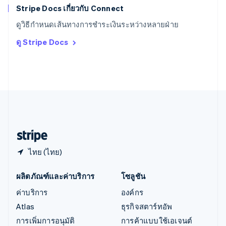
English
Stripe Docs เกี่ยวกับ Connect
ออสเตรีย
ดูวิธีกำหนดเส้นทางการชำระเงินระหว่างหลายฝ่าย
Deutsch
English
อิตาลี
ดู Stripe Docs
Italiano
English
อินเดีย
English
เอสโตเนีย
English
ไอร์แลนด์
English
ฮังการี
English
ไทย (ไทย)
ผลิตภัณฑ์และค่าบริการ
โซลูชัน
ค่าบริการ
องค์กร
Atlas
ธุรกิจสตาร์ทอัพ
การเพิ่มการอนุมัติ
การค้าแบบใช้เอเจนต์