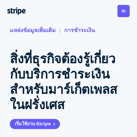
แหล่งข้อมูลเพิ่มเติม
การชำระเงิน
ตามขั้น
เอกสารประกอบ
เรียนรู้
การชำระเงิน
รายรับ
การ
แพลตฟอ
จัดการ
และ
องค์กร
Stripe Docs
บล็อก
เงิน
มาร์เก็ต
Payments
Billing
ธุรกิจสตาร์ทอัพ
ข้อมูลอ้างอิงเกี่ยวกับ API
เรื่องราวจากลูกค้า
สิ่งที่ธุรกิจต้องรู้เกี่ยว
การชำระเงิน
รายรับตาม
เพลส
ไลบรารีและ SDK
คู่มือ
ออนไลน์
แบบแผนล่วง
Stripe Apps
Global
Payment links
หน้า
Metronome
Payouts
Conne
กับบริการชำระเงิน
การชำร
ตามกรณีใช้งาน
การชำระเงิน
การเรียกเก็บ
เบิกจ่าย
เงินสำห
การสนับสนุน
แบบไม่ต้อง
เงินตามการ
ให้กับ
สำหรับมาร์เก็ตเพลส
แพลตฟอ
คู่มือ
การค้าแบบใช้เอเจนต์
เขียนโค้ด
Checkout
ใช้งาน
การชำระเงิน
บุคคลที่
อีคอมเมิร์ซ
รับการสนับสนุน
UI การชำระ
ตามรอบบิล
สาม
บริการทางการเงินที่ผสาน
รับการชำระเงินออนไลน์
แพ็กเกจการสนับสนุนที่ได้
การจัดการ
ในฝรั่งเศส
เงินสำเร็จรูป
รวมในตัว
ติดตั้งใช้งานการชำระเงิน
รับการจัดการ
การชำระเงิน
Elements
การทำงานอัตโนมัติด้าน
สำเร็จรูป
บริการเฉพาะทาง
องค์ประกอบ UI
ตามรอบบิล
Invoicing
การเงิน
สร้างแพลตฟอร์มหรือ
ครั้งเดียวหรือ
ที่ยืดหยุ่น
ธุรกิจทั่วโลก
มาร์เก็ตเพลส
ตามแบบแผน
วิธีการชำระ
เริ่มใช้งาน Stripe
การชำระเงินในแอป
จัดการการชำระเงินตาม
เงิน
ล่วงหน้า
Tax
มาร์เก็ตเพลส
รอบบิล
เข้าถึงได้
คิดภาษีการ
บริษัท
การจัดการเงิน
เสนอการเรียกเก็บเงินตาม