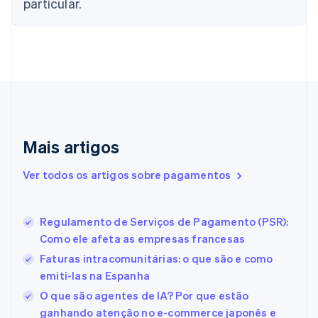
Chipre
particular.
English
Croácia
English
Italiano
Dinamarca
English
Emirados Árabes Unidos
English
Eslováquia
English
Mais artigos
Eslovênia
English
Italiano
Ver todos os artigos sobre pagamentos
Espanha
Español
English
Estados Unidos
Regulamento de Serviços de Pagamento (PSR):
English
Español
简体中文
Estônia
Como ele afeta as empresas francesas
English
Faturas intracomunitárias: o que são e como
Finlândia
emiti-las na Espanha
English
Svenska
França
O que são agentes de IA? Por que estão
Français
English
ganhando atenção no e-commerce japonês e