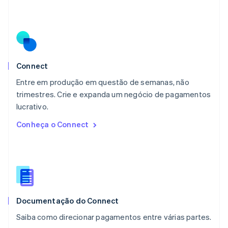
Malásia
English
简体中文
Malta
English
México
Español
English
Noruega
Connect
English
Entre em produção em questão de semanas, não
Nova Zelândia
English
trimestres. Crie e expanda um negócio de pagamentos
Países Baixos
lucrativo.
Nederlands
English
Conheça o Connect
Polônia
English
Portugal
Português
English
RAE de Hong Kong, China
English
简体中文
Reino Unido
English
Documentação do Connect
República Tcheca
Saiba como direcionar pagamentos entre várias partes.
English