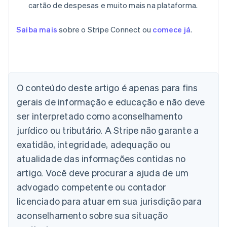
cartão de despesas e muito mais na plataforma.
Saiba mais
sobre o Stripe Connect ou
comece já
.
Alemanha
Deutsch
English
Austrália
O conteúdo deste artigo é apenas para fins
English
gerais de informação e educação e não deve
Áustria
ser interpretado como aconselhamento
Deutsch
English
Bélgica
jurídico ou tributário. A Stripe não garante a
Nederlands
Français
Deutsch
English
exatidão, integridade, adequação ou
Brasil
atualidade das informações contidas no
Português
English
Bulgária
artigo. Você deve procurar a ajuda de um
English
advogado competente ou contador
Canadá
English
Français
licenciado para atuar em sua jurisdição para
China continental
aconselhamento sobre sua situação
简体中文
English