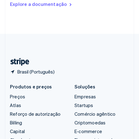
Romênia
Explore a documentação
English
Singapura
English
简体中文
Suécia
Svenska
English
Suíça
Deutsch
Français
Italiano
English
Tailândia
ไทย
English
Brasil (Português)
Produtos e preços
Soluções
Preços
Empresas
Atlas
Startups
Reforço de autorização
Comércio agêntico
Billing
Criptomoedas
Capital
E-commerce