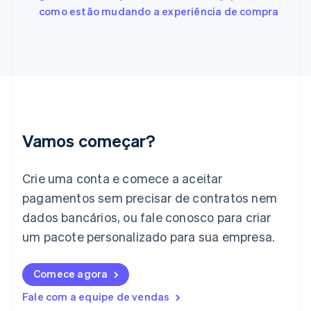
Gibraltar
como estão mudando a experiência de compra
English
Grécia
English
Hungria
English
Índia
English
Irlanda
English
Vamos começar?
Itália
Italiano
English
Japão
Crie uma conta e comece a aceitar
日本語
English
pagamentos sem precisar de contratos nem
Letônia
dados bancários, ou fale conosco para criar
English
Liechtenstein
um pacote personalizado para sua empresa.
Deutsch
English
Lituânia
English
Comece agora
Luxemburgo
Fale com a equipe de vendas
Français
Deutsch
English