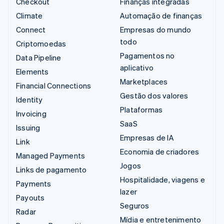
Checkout
Finanças integradas
Climate
Automação de finanças
Connect
Empresas do mundo
todo
Criptomoedas
Pagamentos no
Data Pipeline
aplicativo
Elements
Marketplaces
Financial Connections
Gestão dos valores
Identity
Plataformas
Invoicing
SaaS
Issuing
Empresas de IA
Link
Economia de criadores
Managed Payments
Jogos
Links de pagamento
Hospitalidade, viagens e
Payments
lazer
Payouts
Seguros
Radar
Mídia e entretenimento