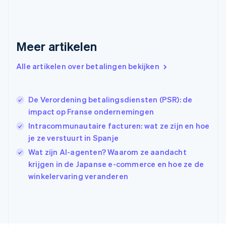
Français
English
Gibraltar
English
Griekenland
Meer artikelen
English
Hongarije
Alle artikelen over betalingen bekijken
English
Hongkong SAR, China
English
简体中文
Ierland
De Verordening betalingsdiensten (PSR): de
English
impact op Franse ondernemingen
India
Intracommunautaire facturen: wat ze zijn en hoe
English
je ze verstuurt in Spanje
Italië
Italiano
English
Wat zijn AI-agenten? Waarom ze aandacht
Japan
krijgen in de Japanse e-commerce en hoe ze de
日本語
English
winkelervaring veranderen
Kroatië
English
Italiano
Letland
English
Liechtenstein