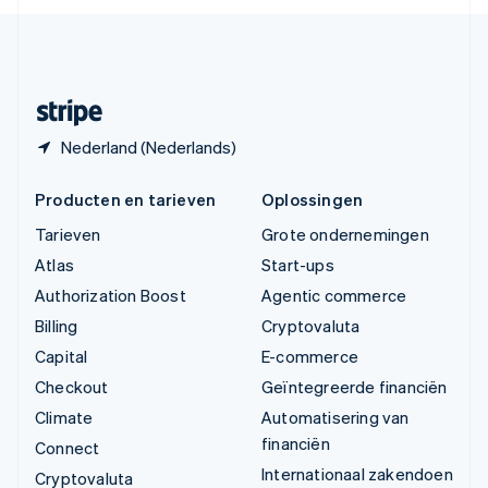
English
Español
简体中文
Zweden
Svenska
English
Zwitserland
Deutsch
Français
Italiano
English
Nederland (Nederlands)
Producten en tarieven
Oplossingen
Tarieven
Grote ondernemingen
Atlas
Start-ups
Authorization Boost
Agentic commerce
Billing
Cryptovaluta
Capital
E-commerce
Checkout
Geïntegreerde financiën
Climate
Automatisering van
financiën
Connect
Internationaal zakendoen
Cryptovaluta