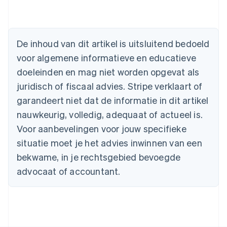
Australië
English
België
De inhoud van dit artikel is uitsluitend bedoeld
Nederlands
Français
Deutsch
English
voor algemene informatieve en educatieve
Brazilië
Português
English
doeleinden en mag niet worden opgevat als
Bulgarije
juridisch of fiscaal advies. Stripe verklaart of
English
Canada
garandeert niet dat de informatie in dit artikel
English
Français
nauwkeurig, volledig, adequaat of actueel is.
Cyprus
Voor aanbevelingen voor jouw specifieke
English
Denemarken
situatie moet je het advies inwinnen van een
English
bekwame, in je rechtsgebied bevoegde
Duitsland
advocaat of accountant.
Deutsch
English
Estland
English
Finland
English
Svenska
Frankrijk