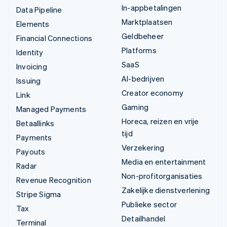
In-appbetalingen
Data Pipeline
Marktplaatsen
Elements
Geldbeheer
Financial Connections
Platforms
Identity
SaaS
Invoicing
AI-bedrijven
Issuing
Creator economy
Link
Gaming
Managed Payments
Horeca, reizen en vrije
Betaallinks
tijd
Payments
Verzekering
Payouts
Media en entertainment
Radar
Non-profitorganisaties
Revenue Recognition
Zakelijke dienstverlening
Stripe Sigma
Publieke sector
Tax
Detailhandel
Terminal