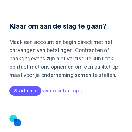
Deutsch
English
Litouwen
English
Luxemburg
Klaar om aan de slag te gaan?
Français
Deutsch
English
Maleisië
English
简体中文
Maak een account en begin direct met het
Malta
ontvangen van betalingen. Contracten of
English
Mexico
bankgegevens zijn niet vereist. Je kunt ook
Español
English
contact met ons opnemen om een pakket op
Nederland
maat voor je onderneming samen te stellen.
Nederlands
English
Nieuw-Zeeland
English
Start nu
Neem contact op
Noorwegen
English
Oostenrijk
Deutsch
English
Polen
English
Portugal