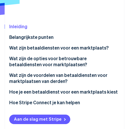
Oprichting van een start-up
Climate
Ecosysteem
CO₂-verwijdering
Inleiding
Partners
Identity
Stripe App Marketplace
Online identiteitsverificatie
Belangrijkste punten
Wat zijn betaaldiensten voor een marktplaats?
Wat zijn de opties voor betrouwbare
betaaldiensten voor marktplaatsen?
Stripe Sessions 2026
Ontdek hoe Stripe de economische infrastructuu
Wat zijn de voordelen van betaaldiensten voor
Nu bekijken
marktplaatsen van derden?
Hoe je een betaaldienst voor een marktplaats kiest
Hoe Stripe Connect je kan helpen
Aan de slag met Stripe