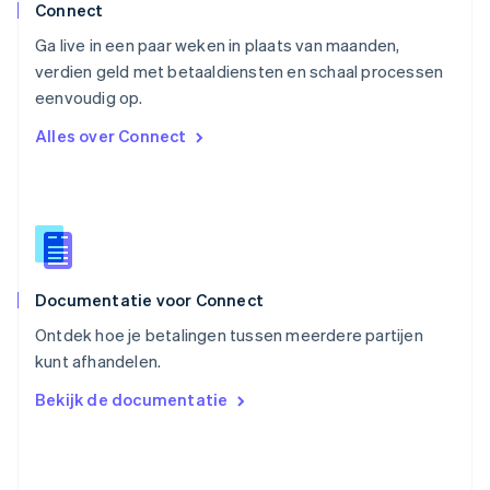
Português
English
Connect
Roemenië
Ga live in een paar weken in plaats van maanden,
English
verdien geld met betaaldiensten en schaal processen
Singapore
English
简体中文
eenvoudig op.
Slovenië
Alles over Connect
English
Italiano
Slowakije
English
Spanje
Español
English
Thailand
ไทย
English
Documentatie voor Connect
Tsjechië
English
Ontdek hoe je betalingen tussen meerdere partijen
Vasteland van China
kunt afhandelen.
简体中文
English
Verenigd Koninkrijk
Bekijk de documentatie
English
Verenigde Arabische Emiraten
English
Verenigde Staten