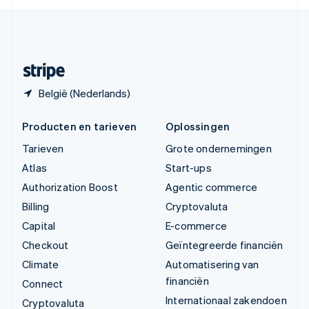
English
Español
简体中文
Zweden
Svenska
English
Zwitserland
Deutsch
Français
Italiano
English
België (Nederlands)
Producten en tarieven
Oplossingen
Tarieven
Grote ondernemingen
Atlas
Start-ups
Authorization Boost
Agentic commerce
Billing
Cryptovaluta
Capital
E-commerce
Checkout
Geïntegreerde financiën
Climate
Automatisering van
financiën
Connect
Internationaal zakendoen
Cryptovaluta