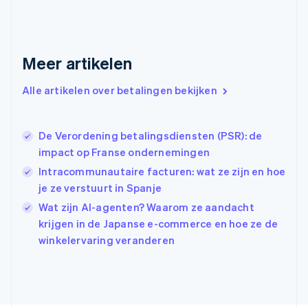
Français
English
Gibraltar
English
Griekenland
Meer artikelen
English
Hongarije
Alle artikelen over betalingen bekijken
English
Hongkong SAR, China
English
简体中文
Ierland
De Verordening betalingsdiensten (PSR): de
English
impact op Franse ondernemingen
India
Intracommunautaire facturen: wat ze zijn en hoe
English
je ze verstuurt in Spanje
Italië
Italiano
English
Wat zijn AI-agenten? Waarom ze aandacht
Japan
krijgen in de Japanse e-commerce en hoe ze de
日本語
English
winkelervaring veranderen
Kroatië
English
Italiano
Letland
English
Liechtenstein