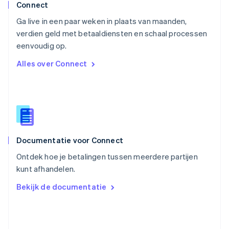
Português
English
Connect
Roemenië
Ga live in een paar weken in plaats van maanden,
English
verdien geld met betaaldiensten en schaal processen
Singapore
English
简体中文
eenvoudig op.
Slovenië
Alles over Connect
English
Italiano
Slowakije
English
Spanje
Español
English
Thailand
ไทย
English
Documentatie voor Connect
Tsjechië
English
Ontdek hoe je betalingen tussen meerdere partijen
Vasteland van China
kunt afhandelen.
简体中文
English
Verenigd Koninkrijk
Bekijk de documentatie
English
Verenigde Arabische Emiraten
English
Verenigde Staten