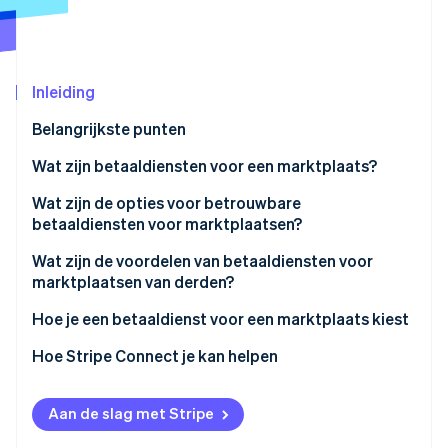
Oprichting van een start-up
Climate
Ecosysteem
CO₂-verwijdering
Inleiding
Partners
Identity
Stripe App Marketplace
Online identiteitsverificatie
Belangrijkste punten
Wat zijn betaaldiensten voor een marktplaats?
Wat zijn de opties voor betrouwbare
betaaldiensten voor marktplaatsen?
Stripe Sessions 2026
Ontdek hoe Stripe de economische infrastructuu
Wat zijn de voordelen van betaaldiensten voor
Nu bekijken
marktplaatsen van derden?
Hoe je een betaaldienst voor een marktplaats kiest
Hoe Stripe Connect je kan helpen
Aan de slag met Stripe