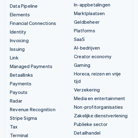
In-appbetalingen
Data Pipeline
Marktplaatsen
Elements
Geldbeheer
Financial Connections
Platforms
Identity
SaaS
Invoicing
AI-bedrijven
Issuing
Creator economy
Link
Gaming
Managed Payments
Horeca, reizen en vrije
Betaallinks
tijd
Payments
Verzekering
Payouts
Media en entertainment
Radar
Non-profitorganisaties
Revenue Recognition
Zakelijke dienstverlening
Stripe Sigma
Publieke sector
Tax
Detailhandel
Terminal