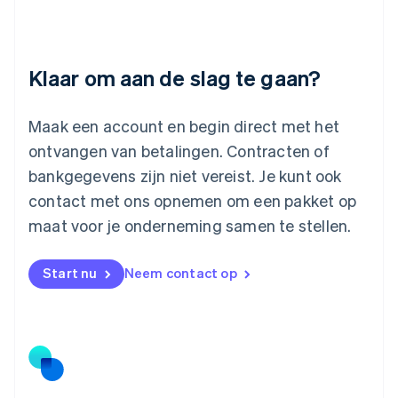
Deutsch
English
Litouwen
English
Luxemburg
Klaar om aan de slag te gaan?
Français
Deutsch
English
Maleisië
English
简体中文
Maak een account en begin direct met het
Malta
ontvangen van betalingen. Contracten of
English
Mexico
bankgegevens zijn niet vereist. Je kunt ook
Español
English
contact met ons opnemen om een pakket op
Nederland
maat voor je onderneming samen te stellen.
Nederlands
English
Nieuw-Zeeland
English
Start nu
Neem contact op
Noorwegen
English
Oostenrijk
Deutsch
English
Polen
English
Portugal