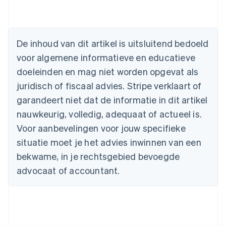
Australië
English
België
De inhoud van dit artikel is uitsluitend bedoeld
Nederlands
Français
Deutsch
English
voor algemene informatieve en educatieve
Brazilië
Português
English
doeleinden en mag niet worden opgevat als
Bulgarije
juridisch of fiscaal advies. Stripe verklaart of
English
Canada
garandeert niet dat de informatie in dit artikel
English
Français
nauwkeurig, volledig, adequaat of actueel is.
Cyprus
Voor aanbevelingen voor jouw specifieke
English
Denemarken
situatie moet je het advies inwinnen van een
English
bekwame, in je rechtsgebied bevoegde
Duitsland
advocaat of accountant.
Deutsch
English
Estland
English
Finland
English
Svenska
Frankrijk