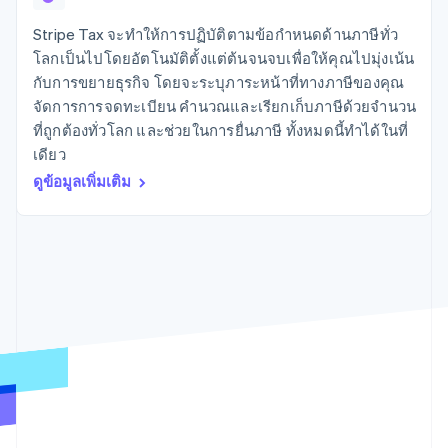
มากกว่า 125
ขายและ VAT
แพลตฟอร์ม
การใช้งาน
รายการ
Authorization
อัตโนมัติ
Revenue
แผนงานผลิตภัณฑ์
SaaS
ออกบัตรที่มีสเตเบิลคอยน์
Stripe Tax จะทำให้การปฏิบัติตามข้อกำหนดด้านภาษีทั่ว
Boost
Recognition
การประชุมประจำปีแบบ
รองรับอยู่
โลกเป็นไปโดยอัตโนมัติตั้งแต่ต้นจนจบเพื่อให้คุณไปมุ่งเน้น
ยกระดับการ
เซสชัน
จัดเตรียมและจัดการ
ระบบ
ยอมรับการ
กับการขยายธุรกิจ โดยจะระบุภาระหน้าที่ทางภาษีของคุณ
ตำแหน่งงาน
บริการด้วยเอเจนต์
อัตโนมัติ
ชำระเงิน
Link
ห้องข่าว
จัดการการจดทะเบียน คำนวณและเรียกเก็บภาษีด้วยจำนวน
ตามอุตสาหกรรม
การชำระเงินที่
สำหรับการ
Stripe
Stripe Press
ที่ถูกต้องทั่วโลก และช่วยในการยื่นภาษี ทั้งหมดนี้ทำได้ในที่
Sigma
รวดเร็วขึ้น
ทำบัญชี
รายงานที่
เดียว
บริษัท AI
แหล่งข้อมูล
ออกแบบเอง
แวดวงครีเอเตอร์
ดูข้อมูลเพิ่มเติม
Data
เกม
การติดต่อ
Pipeline
การบริการ การเดินทาง
การเชื่อมต่อการทำงาน
การซิงค์
และสันทนาการ
แอป
ติดต่อฝ่ายขาย
ข้อมูล
ประกันภัย
ตัวอย่างโค้ด
สมัครเป็นพาร์ทเนอร์
สื่อและความบันเทิง
บล็อกของนักพัฒนา
องค์กรไม่แสวงผลกำไร
สถานะ API
บริการเฉพาะทาง
ภาครัฐ
เพิ่มเติม
ธุรกิจค้าปลีก
Product roadmap
ดูสิ่งที่กำลังจะมาถึง
Radar
ระบบนิเวศ
การป้องกันการฉ้อโกง
Atlas