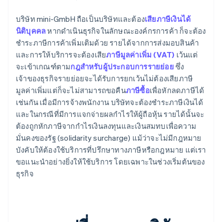
บริษัท mini-GmbH ถือเป็นบริษัทและต้อง
เสียภาษีเงินได้
นิติบุคคล
หากดำเนินธุรกิจในลักษณะองค์กรการค้า ก็จะต้อง
ชำระภาษีการค้าเพิ่มเติมด้วย รายได้จากการส่งมอบสินค้า
และการให้บริการจะต้องเสีย
ภาษีมูลค่าเพิ่ม (VAT)
เว้นแต่
จะเข้าเกณฑ์ตาม
กฎสำหรับผู้ประกอบการรายย่อย
ซึ่ง
เจ้าของธุรกิจรายย่อยจะได้รับการยกเว้นไม่ต้องเสียภาษี
มูลค่าเพิ่มแต่ก็จะไม่สามารถขอคืน
ภาษีซื้อ
เพื่อหักลดภาษีได้
เช่นกัน เมื่อมีการจ้างพนักงาน บริษัทจะต้องชำระภาษีเงินได้
และในกรณีที่มีการแจกจ่ายผลกำไรให้ผู้ถือหุ้น รายได้นั้นจะ
ต้องถูกหักภาษีจากกำไรเงินลงทุนและเงินสมทบเพื่อความ
มั่นคงของรัฐ (solidarity surcharge) แม้ว่าจะไม่มีกฎหมาย
บังคับให้ต้องใช้บริการที่ปรึกษาทางภาษีหรือกฎหมาย แต่เรา
ขอแนะนำอย่างยิ่งให้ใช้บริการ โดยเฉพาะในช่วงเริ่มต้นของ
ธุรกิจ