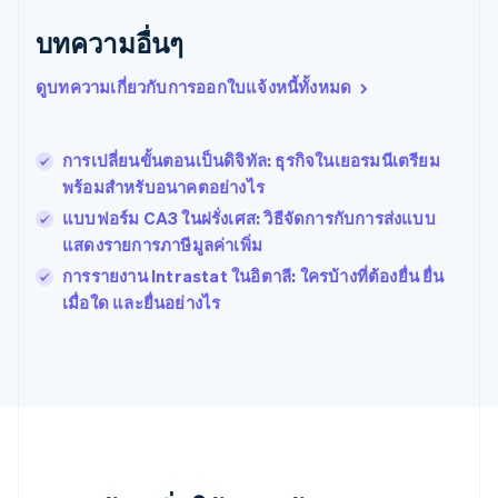
บราซิล
บทความอื่นๆ
Português
English
บัลแกเรีย
ดูบทความเกี่ยวกับการออกใบแจ้งหนี้ทั้งหมด
English
เบลเยียม
Nederlands
Français
Deutsch
English
โปรตุเกส
การเปลี่ยนขั้นตอนเป็นดิจิทัล: ธุรกิจในเยอรมนีเตรียม
Português
English
พร้อมสําหรับอนาคตอย่างไร
โปแลนด์
แบบฟอร์ม CA3 ในฝรั่งเศส: วิธีจัดการกับการส่งแบบ
English
ฝรั่งเศส
แสดงรายการภาษีมูลค่าเพิ่ม
Français
English
การรายงาน Intrastat ในอิตาลี: ใครบ้างที่ต้องยื่น ยื่น
ฟินแลนด์
เมื่อใด และยื่นอย่างไร
English
Svenska
มอลตา
English
มาเลเซีย
English
简体中文
เม็กซิโก
Español
English
ยิบรอลตาร์
English