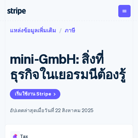
แหล่งข้อมูลเพิ่มเติม
ภาษี
ตามขั้น
เอกสารประกอบ
เรียนรู้
การชำระเงิน
รายรับ
การ
แพลตฟอ
จัดการ
และ
องค์กร
Stripe Docs
บล็อก
เงิน
มาร์เก็ต
Payments
Billing
ธุรกิจสตาร์ทอัพ
ข้อมูลอ้างอิงเกี่ยวกับ API
เรื่องราวจากลูกค้า
mini-GmbH: สิ่งที่
การชำระเงิน
รายรับตาม
เพลส
ไลบรารีและ SDK
คู่มือ
ออนไลน์
แบบแผนล่วง
Stripe Apps
Global
Payment links
หน้า
Metronome
Payouts
Conne
ธุรกิจในเยอรมนีต้องรู้
การชำร
ตามกรณีใช้งาน
การชำระเงิน
การเรียกเก็บ
เบิกจ่าย
เงินสำห
การสนับสนุน
แบบไม่ต้อง
เงินตามการ
ให้กับ
แพลตฟอ
คู่มือ
การค้าแบบใช้เอเจนต์
เขียนโค้ด
Checkout
ใช้งาน
การชำระเงิน
บุคคลที่
อีคอมเมิร์ซ
รับการสนับสนุน
UI การชำระ
เริ่มใช้งาน Stripe
ตามรอบบิล
สาม
บริการทางการเงินที่ผสาน
รับการชำระเงินออนไลน์
แพ็กเกจการสนับสนุนที่ได้
การจัดการ
เงินสำเร็จรูป
รวมในตัว
ติดตั้งใช้งานการชำระเงิน
รับการจัดการ
การชำระเงิน
Elements
การทำงานอัตโนมัติด้าน
สำเร็จรูป
บริการเฉพาะทาง
อัปเดตล่าสุดเมื่อวันที่ 22 สิงหาคม 2025
องค์ประกอบ UI
ตามรอบบิล
Invoicing
การเงิน
สร้างแพลตฟอร์มหรือ
ครั้งเดียวหรือ
ที่ยืดหยุ่น
ธุรกิจทั่วโลก
มาร์เก็ตเพลส
ตามแบบแผน
วิธีการชำระ
การชำระเงินในแอป
จัดการการชำระเงินตาม
เงิน
ล่วงหน้า
Tax
มาร์เก็ตเพลส
รอบบิล
เข้าถึงได้
คิดภาษีการ
บริษัท
Tax
การจัดการเงิน
เสนอการเรียกเก็บเงินตาม