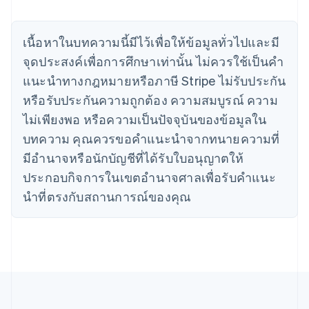
เขตบริหารพิเศษฮ่องกง ประเทศจีน
English
简体中文
แคนาดา
เนื้อหาในบทความนี้มีไว้เพื่อให้ข้อมูลทั่วไปและมี
English
Français
จุดประสงค์เพื่อการศึกษาเท่านั้น ไม่ควรใช้เป็นคํา
โครเอเชีย
แนะนําทางกฎหมายหรือภาษี Stripe ไม่รับประกัน
English
Italiano
จีนแผ่นดินใหญ่
หรือรับประกันความถูกต้อง ความสมบูรณ์ ความ
简体中文
English
ไม่เพียงพอ หรือความเป็นปัจจุบันของข้อมูลใน
ไซปรัส
บทความ คุณควรขอคําแนะนําจากทนายความที่
English
ญี่ปุ่น
มีอํานาจหรือนักบัญชีที่ได้รับใบอนุญาตให้
日本語
English
ประกอบกิจการในเขตอํานาจศาลเพื่อรับคําแนะ
เดนมาร์ก
English
นําที่ตรงกับสถานการณ์ของคุณ
ไทย
ไทย
English
นอร์เวย์
English
นิวซีแลนด์
English
เนเธอร์แลนด์
Nederlands
English