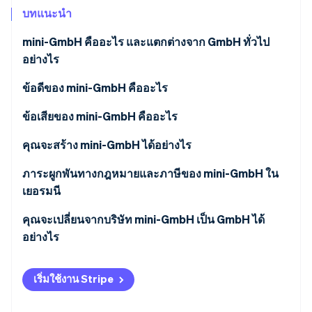
พาร์ทเนอร์
การก่อตั้งบริษัทสตาร์ทอัพ
บทแนะนำ
Stripe App Marketplace
Climate
mini-GmbH คืออะไร และแตกต่างจาก GmbH ทั่วไป
การขจัดคาร์บอน
อย่างไร
ข้อดีของ mini-GmbH คืออะไร
ทุนจดทะเบียนต่ำ
ข้อเสียของ mini-GmbH คืออะไร
Stripe Sessions 2026
ดูว่า Stripe กำลังสร้างโครงสร้างพื้นฐานระบบเศรษฐกิจสำหรับ
การสร้างที่ง่ายดาย
คำต่อท้ายชื่อ
คุณจะสร้าง mini-GmbH ได้อย่างไร
AI อย่างไร
รับชมเลย
ความรับผิดแบบจำกัด
ไม่สามารถเพิ่มทุนในรูปแบบทรัพย์สินอื่นได้
การกำหนดโครงสร้างผู้ถือหุ้น
ภาระผูกพันทางกฎหมายและภาษีของ mini-GmbH ใน
เยอรมนี
เงินเดือนของกรรมการบริหารสามารถบันทึกเป็นค่าใช้
ไม่มีการแจกจ่ายกำไรเต็มจำนวน
การกำหนดทุนจดทะเบียน
จ่ายของธุรกิจได้
คุณจะเปลี่ยนจากบริษัท mini-GmbH เป็น GmbH ได้
ภาระผูกพันทางบัญชี
การจัดทำข้อตกลงการเป็นหุ้นส่วน
อย่างไร
ใบรับรองจากพนักงานจดทะเบียน
เริ่มใช้งาน Stripe
การเปิดบัญชีธนาคาร