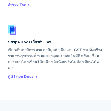
สหรัฐอเมริกา
สำรวจ Tax
English
Español
简体中文
สหรัฐอาหรับเอมิเรตส์
English
สหราชอาณาจักร
English
สาธารณรัฐเช็ก
English
Stripe Docs เกี่ยวกับ Tax
สิงคโปร์
English
简体中文
เรียกเก็บภาษีการขาย ภาษีมูลค่าเพิ่ม และ GST รวมทั้งสร้าง
ออสเตรเลีย
รายงานธุรกรรมทั้งหมดของคุณแบบอัตโนมัติ พร้อมเชื่อม
English
ต่อระบบโดยเขียนโค้ดเพียงเล็กน้อยหรือไม่ต้องเขียนโค้ด
ออสเตรีย
เลย
Deutsch
English
อิตาลี
ดู Stripe Docs
Italiano
English
อินเดีย
English
เอสโตเนีย
English
ไอร์แลนด์
English