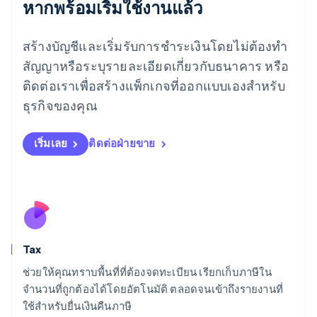
หากพร้อมเริ่มใช้งานแล้ว
เยอรมนี
Deutsch
English
โรมาเนีย
สร้างบัญชีและเริ่มรับการชำระเงินโดยไม่ต้องทำ
English
สัญญาหรือระบุรายละเอียดเกี่ยวกับธนาคาร หรือ
ลักเซมเบิร์ก
ติดต่อเราเพื่อสร้างแพ็กเกจที่ออกแบบเองสำหรับ
Français
Deutsch
English
ลัตเวีย
ธุรกิจของคุณ
English
ลิกเตนสไตน์
Deutsch
English
เริ่มเลย
ติดต่อฝ่ายขาย
ลิทัวเนีย
English
สเปน
Español
English
สโลวาเกีย
English
สโลวีเนีย
Tax
English
Italiano
สวิตเซอร์แลนด์
ช่วยให้คุณทราบพื้นที่ที่ต้องจดทะเบียน เรียกเก็บภาษีใน
Deutsch
Français
Italiano
English
จำนวนที่ถูกต้องได้โดยอัตโนมัติ ตลอดจนเข้าถึงรายงานที่
สวีเดน
ใช้สำหรับยื่นเงินคืนภาษี
Svenska
English