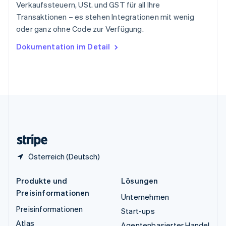
Thailand
Verkaufssteuern, USt. und GST für all Ihre
ไทย
English
Transaktionen – es stehen Integrationen mit wenig
Tschechische Republik
oder ganz ohne Code zur Verfügung.
English
Ungarn
Dokumentation im Detail
English
Vereinigte Arabische Emirate
English
Vereinigte Staaten
English
Español
简体中文
Vereinigtes Königreich
English
Zypern
English
Österreich (Deutsch)
Produkte und
Lösungen
Preisinformationen
Unternehmen
Preisinformationen
Start-ups
Atlas
Agentenbasierter Handel