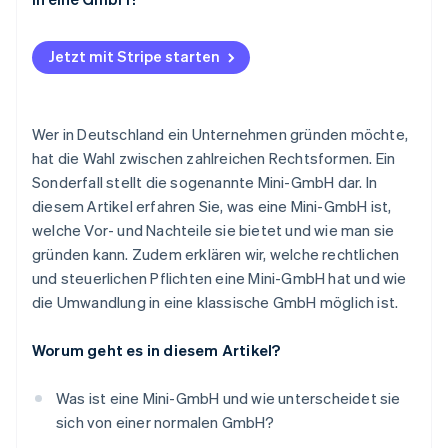
Notarielle Beurkundung
Jetzt mit Stripe starten
Geschäftskonto eröffnen
Handelsregistereintrag
Wer in Deutschland ein Unternehmen gründen möchte,
Gewerbeanmeldung
hat die Wahl zwischen zahlreichen Rechtsformen. Ein
Steuernummer erhalten
Sonderfall stellt die sogenannte Mini-GmbH dar. In
diesem Artikel erfahren Sie, was eine Mini-GmbH ist,
IHK-/HWK-Mitgliedschaft
welche Vor- und Nachteile sie bietet und wie man sie
Buchhaltung einrichten
gründen kann. Zudem erklären wir, welche rechtlichen
und steuerlichen Pflichten eine Mini-GmbH hat und wie
die Umwandlung in eine klassische GmbH möglich ist.
Worum geht es in diesem Artikel?
Was ist eine Mini-GmbH und wie unterscheidet sie
sich von einer normalen GmbH?