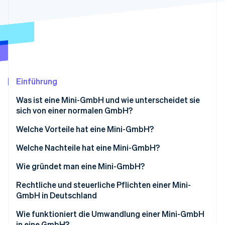
Betrugsprävention
Ecosystem
Atlas
Start-up-Gründung
Partner
Stripe App-Marktplatz
Climate
CO₂-Entnahme
Identity
Online-Identitätsprüfung
Einführung
Was ist eine Mini-GmbH und wie unterscheidet sie
sich von einer normalen GmbH?
Welche Vorteile hat eine Mini-GmbH?
Stripe-Sessions 2026
Erfahren Sie, wie Stripe Lösungen für die Wirts
Geringes Stammkapital
Welche Nachteile hat eine Mini-GmbH?
Jetzt ansehen
Einfache Gründung
Namenszusatz
Wie gründet man eine Mini-GmbH?
Haftungsbeschränkung
Keine Kapitalerhöhung durch Sacheinlagen
Gesellschafterstruktur festlegen
Rechtliche und steuerliche Pflichten einer Mini-
GmbH in Deutschland
Geschäftsführergehalt als Betriebsausgabe
Keine volle Gewinnausschüttung
Stammkapital festlegen
Wie funktioniert die Umwandlung einer Mini-GmbH
Buchführungspflicht
Gesellschaftsvertrag erstellen
in eine GmbH?