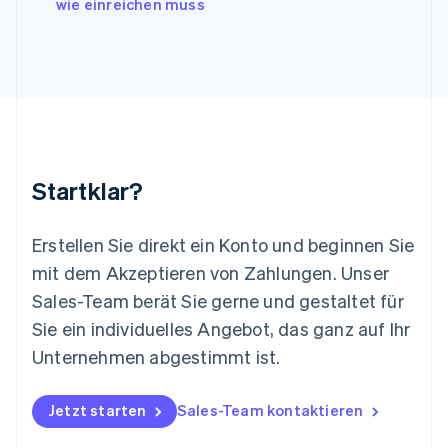
wie einreichen muss
Lettland
English
Liechtenstein
Deutsch
English
Litauen
English
Luxemburg
Français
Deutsch
English
Malaysia
Startklar?
English
简体中文
Malta
English
Erstellen Sie direkt ein Konto und beginnen Sie
Mexiko
mit dem Akzeptieren von Zahlungen. Unser
Español
English
Sales-Team berät Sie gerne und gestaltet für
Neuseeland
Sie ein individuelles Angebot, das ganz auf Ihr
English
Niederlande
Unternehmen abgestimmt ist.
Nederlands
English
Norwegen
English
Jetzt starten
Sales-Team kontaktieren
Österreich
Deutsch
English