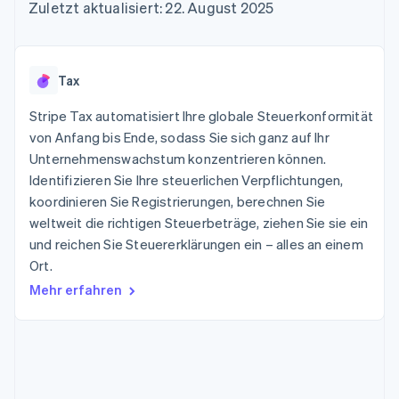
Data Pipeline
Zuletzt aktualisiert: 22. August 2025
Geldmanagement
Marktplatz auf
Zugriff auf mehr als
Datensynchronisierung
Produkt-Roadmap
Plattformen
Grundlagen der
125
Stripe Sessions
SaaS
Abonnementverwaltung
Terminal
Karriere
Zahlungen vor Ort
Newsroom
So setzen Sie
Tax
Authorization
Stripe Press
nutzungsbasierte
Boost
Abrechnung um
Stripe Tax automatisiert Ihre globale Steuerkonformität
Nach Branche
Optimierung der
Stablecoin-gestützte
Autorisierungsraten
von Anfang bis Ende, sodass Sie sich ganz auf Ihr
Karten ausgeben: So
Link
KI-Unternehmen
Kontakt
geht´s
Unternehmenswachstum konzentrieren können.
Beschleunigter
Creator Economy
Bereitstellung und
Identifizieren Sie Ihre steuerlichen Verpflichtungen,
Bezahlvorgang
Gaming
Verwaltung von
Sales-Team
koordinieren Sie Registrierungen, berechnen Sie
Financial
Bewirtung, Reisen und
Diensten mit Agenten
kontaktieren
Connections
Freizeit
weltweit die richtigen Steuerbeträge, ziehen Sie sie ein
Partner werden
Verbundene
Versicherungen
und reichen Sie Steuererklärungen ein – alles an einem
Medien und
Finanzdaten
Ort.
Unterhaltung
Ressourcen
Gemeinnützige
Mehr erfahren
Organisationen
Fachdienstleistungen
App-Integrationen
Mehr
Öffentlicher Sektor
Code-Beispiele
Product roadmap
Einzelhandel
Entwickler-Blog
Ausblick
API-Status
Radar