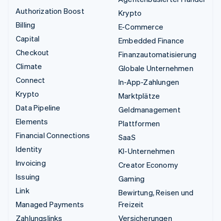
Authorization Boost
Krypto
Billing
E-Commerce
Capital
Embedded Finance
Checkout
Finanzautomatisierung
Climate
Globale Unternehmen
Connect
In-App-Zahlungen
Krypto
Marktplätze
Data Pipeline
Geldmanagement
Elements
Plattformen
Financial Connections
SaaS
Identity
KI-Unternehmen
Invoicing
Creator Economy
Issuing
Gaming
Link
Bewirtung, Reisen und
Managed Payments
Freizeit
Zahlungslinks
Versicherungen