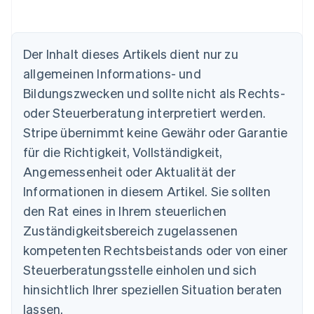
Der Inhalt dieses Artikels dient nur zu
allgemeinen Informations- und
Bildungszwecken und sollte nicht als Rechts-
oder Steuerberatung interpretiert werden.
Australien
Stripe übernimmt keine Gewähr oder Garantie
English
für die Richtigkeit, Vollständigkeit,
Belgien
Angemessenheit oder Aktualität der
Nederlands
Français
Deutsch
English
Brasilien
Informationen in diesem Artikel. Sie sollten
Português
English
den Rat eines in Ihrem steuerlichen
Bulgarien
Zuständigkeitsbereich zugelassenen
English
Dänemark
kompetenten Rechtsbeistands oder von einer
English
Steuerberatungsstelle einholen und sich
Deutschland
Deutsch
English
hinsichtlich Ihrer speziellen Situation beraten
Estland
lassen.
English