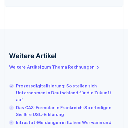
Festlandchina
简体中文
English
Finnland
English
Svenska
Frankreich
Français
English
Gibraltar
English
Griechenland
Weitere Artikel
English
Indien
Weitere Artikel zum Thema Rechnungen
English
Irland
English
Prozessdigitalisierung: So stellen sich
Italien
Unternehmen in Deutschland für die Zukunft
Italiano
English
Japan
auf
日本語
English
Das CA3-Formular in Frankreich: So erledigen
Kanada
Sie Ihre USt.-Erklärung
English
Français
Kroatien
Intrastat-Meldungen in Italien: Wer wann und
English
Italiano