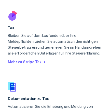
Polen
English
Portugal
Português
English
Rumänien
Tax
English
Schweden
Bleiben Sie auf dem Laufenden über Ihre
Svenska
English
Meldepflichten, ziehen Sie automatisch den richtigen
Schweiz
Steuerbetrag ein und generieren Sie im Handumdrehen
Deutsch
Français
Italiano
English
alle erforderlichen Unterlagen für Ihre Steuererklärung.
Singapur
English
简体中文
Mehr zu Stripe Tax
Slowakei
English
Slowenien
English
Italiano
Sonderverwaltungsregion Hongkong,
China
English
简体中文
Dokumentation zu Tax
Spanien
Español
English
Automatisieren Sie die Erhebung und Meldung von