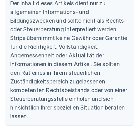
Der Inhalt dieses Artikels dient nur zu
Nederlands
Français
Deutsch
English
Brasilien
allgemeinen Informations- und
Português
English
Bildungszwecken und sollte nicht als Rechts-
Bulgarien
oder Steuerberatung interpretiert werden.
English
Dänemark
Stripe übernimmt keine Gewähr oder Garantie
English
für die Richtigkeit, Vollständigkeit,
Deutschland
Deutsch
English
Angemessenheit oder Aktualität der
Estland
Informationen in diesem Artikel. Sie sollten
English
Festlandchina
den Rat eines in Ihrem steuerlichen
简体中文
English
Zuständigkeitsbereich zugelassenen
Finnland
kompetenten Rechtsbeistands oder von einer
English
Svenska
Frankreich
Steuerberatungsstelle einholen und sich
Français
English
hinsichtlich Ihrer speziellen Situation beraten
Gibraltar
lassen.
English
Griechenland
English
Indien