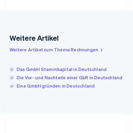
English
Irland
English
Italien
Italiano
English
Japan
Weitere Artikel
日本語
English
Kanada
Weitere Artikel zum Thema Rechnungen
English
Français
Kroatien
English
Italiano
Lettland
Das GmbH Stammkapital in Deutschland
English
Die Vor- und Nachteile einer GbR in Deutschland
Liechtenstein
Eine GmbH gründen in Deutschland
Deutsch
English
Litauen
English
Luxemburg
Français
Deutsch
English
Malaysia
English
简体中文
Malta