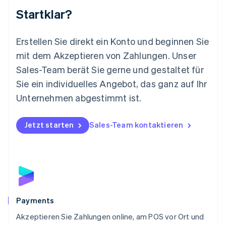
English
Startklar?
Mexiko
Español
English
Neuseeland
Erstellen Sie direkt ein Konto und beginnen Sie
English
mit dem Akzeptieren von Zahlungen. Unser
Niederlande
Nederlands
English
Sales-Team berät Sie gerne und gestaltet für
Norwegen
Sie ein individuelles Angebot, das ganz auf Ihr
English
Österreich
Unternehmen abgestimmt ist.
Deutsch
English
Polen
Jetzt starten
Sales-Team kontaktieren
English
Portugal
Português
English
Rumänien
English
Schweden
Svenska
English
Schweiz
Payments
Deutsch
Français
Italiano
English
Akzeptieren Sie Zahlungen online, am POS vor Ort und
Singapur