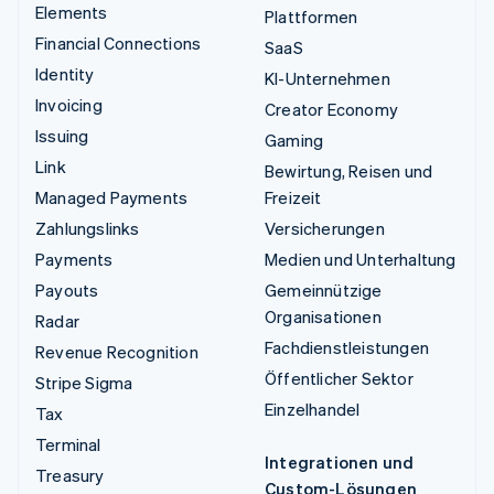
Elements
Plattformen
Financial Connections
SaaS
Identity
KI-Unternehmen
Invoicing
Creator Economy
Issuing
Gaming
Link
Bewirtung, Reisen und
Managed Payments
Freizeit
Zahlungslinks
Versicherungen
Payments
Medien und Unterhaltung
Payouts
Gemeinnützige
Organisationen
Radar
Fachdienstleistungen
Revenue Recognition
Öffentlicher Sektor
Stripe Sigma
Einzelhandel
Tax
Terminal
Integrationen und
Treasury
Custom-Lösungen