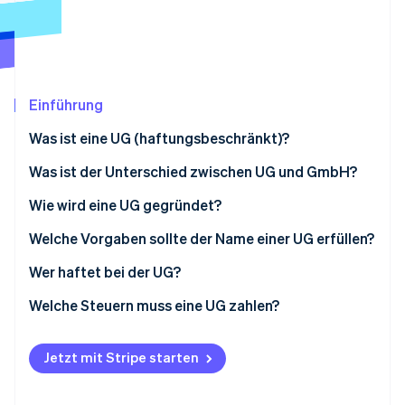
Betrugsprävention
Ecosystem
Atlas
Start-up-Gründung
Partner
Stripe App-Marktplatz
Climate
CO₂-Entnahme
Einführung
Identity
Was ist eine UG (haftungsbeschränkt)?
Online-Identitätsprüfung
Was ist der Unterschied zwischen UG und GmbH?
Wie wird eine UG gegründet?
Welche Vorgaben sollte der Name einer UG erfüllen?
Stripe-Sessions 2026
Erfahren Sie, wie Stripe Lösungen für die Wirts
Wer haftet bei der UG?
Jetzt ansehen
Welche Steuern muss eine UG zahlen?
Körperschaftssteuer und Solidaritätszuschlag
Jetzt mit Stripe starten
Gewerbesteuerhebesatz