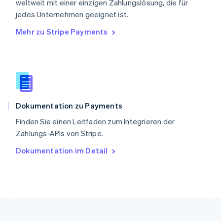
English
简体中文
weltweit mit einer einzigen Zahlungslösung, die für
Slowakei
jedes Unternehmen geeignet ist.
English
Mehr zu Stripe Payments
Slowenien
English
Italiano
Sonderverwaltungsregion Hongkong,
China
English
简体中文
Spanien
Español
English
Dokumentation zu Payments
Thailand
ไทย
English
Finden Sie einen Leitfaden zum Integrieren der
Tschechische Republik
Zahlungs-APIs von Stripe.
English
Ungarn
Dokumentation im Detail
English
Vereinigte Arabische Emirate
English
Vereinigte Staaten
English
Español
简体中文
Vereinigtes Königreich
English