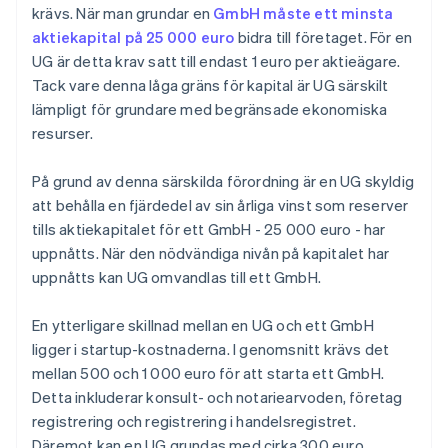
krävs. När man grundar en
GmbH måste ett minsta
aktiekapital på 25 000 euro
bidra till företaget. För en
UG är detta krav satt till endast 1 euro per aktieägare.
Tack vare denna låga gräns för kapital är UG särskilt
lämpligt för grundare med begränsade ekonomiska
resurser.
På grund av denna särskilda förordning är en UG skyldig
att behålla en fjärdedel av sin årliga vinst som reserver
tills aktiekapitalet för ett GmbH - 25 000 euro - har
uppnåtts. När den nödvändiga nivån på kapitalet har
uppnåtts kan UG omvandlas till ett GmbH.
En ytterligare skillnad mellan en UG och ett GmbH
ligger i startup-kostnaderna. I genomsnitt krävs det
mellan 500 och 1 000 euro för att starta ett GmbH.
Detta inkluderar konsult- och notariearvoden, företag
registrering och registrering i handelsregistret.
Däremot kan en UG grundas med cirka 300 euro,