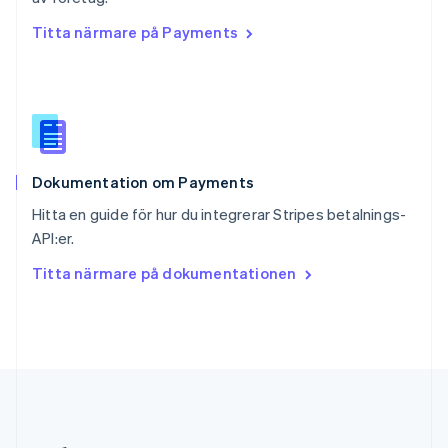
Slovakien
Titta närmare på Payments
English
Slovenien
English
Italiano
Spanien
Español
English
Storbritannien
English
Dokumentation om Payments
Sverige
Svenska
English
Hitta en guide för hur du integrerar Stripes betalnings-
Thailand
API:er.
ไทย
English
Tjeckien
Titta närmare på dokumentationen
English
Tyskland
Deutsch
English
Ungern
English
USA
English
Español
简体中文
Österrike
Deutsch
English