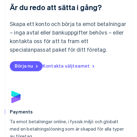
Är du redo att sätta i gång?
Malaysia
English
简体中文
Malta
Skapa ett konto och börja ta emot betalningar
English
Mexiko
– inga avtal eller bankuppgifter behövs – eller
Español
English
kontakta oss för att ta fram ett
Nederländerna
specialanpassat paket för ditt företag.
Nederlands
English
Norge
English
Börja nu
Kontakta säljteamet
Nya Zeeland
English
Polen
English
Portugal
Português
English
Rumänien
English
Payments
Schweiz
Ta emot betalningar online, i fysisk miljö och globalt
Deutsch
Français
Italiano
English
med en betalningslösning som är skapad för alla typer
Singapore
English
简体中文
av företag.