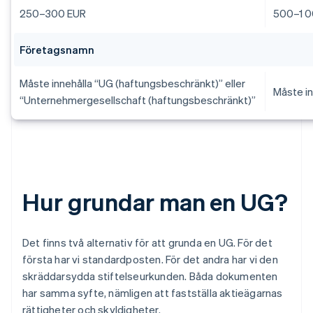
250–300 EUR
500–1 0
Företagsnamn
Måste innehålla “UG (haftungsbeschränkt)” eller
Måste i
“Unternehmergesellschaft (haftungsbeschränkt)”
Hur grundar man en UG?
Det finns två alternativ för att grunda en UG. För det
första har vi standardposten. För det andra har vi den
skräddarsydda stiftelseurkunden. Båda dokumenten
har samma syfte, nämligen att fastställa aktieägarnas
rättigheter och skyldigheter.