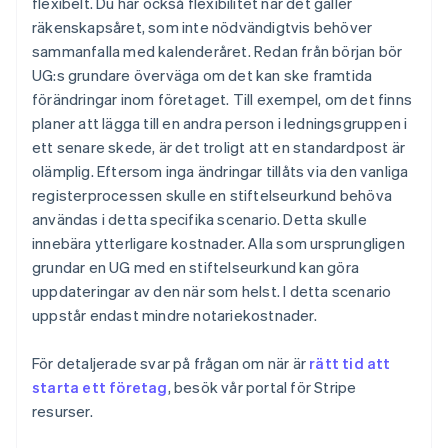
flexibelt. Du har också flexibilitet när det gäller
räkenskapsåret, som inte nödvändigtvis behöver
sammanfalla med kalenderåret. Redan från början bör
UG:s grundare överväga om det kan ske framtida
förändringar inom företaget. Till exempel, om det finns
planer att lägga till en andra person i ledningsgruppen i
ett senare skede, är det troligt att en standardpost är
olämplig. Eftersom inga ändringar tillåts via den vanliga
registerprocessen skulle en stiftelseurkund behöva
användas i detta specifika scenario. Detta skulle
innebära ytterligare kostnader. Alla som ursprungligen
grundar en UG med en stiftelseurkund kan göra
uppdateringar av den när som helst. I detta scenario
uppstår endast mindre notariekostnader.
För detaljerade svar på frågan om när är
rätt tid att
starta ett företag
, besök vår portal för Stripe
resurser.