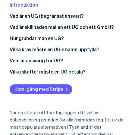
Identitetsverifiering online
Introduktion
Partner
Stripe App Marketplace
Vad är en UG (begränsat ansvar)?
Vad är skillnaden mellan ett UG och ett GmbH?
Stripe Sessions 2026
Hur grundar man en UG?
Se hur Stripe bygger den ekonomiska inf
Titta nu
Vilka krav måste en UG:s namn uppfylla?
Vem är ansvarig för UG?
Vilka skatter måste en UG betala?
Företagsskatt och solidaritetspåslag
Kom igång med Stripe
Handelsskatt
Moms
När du startar ett företag lägger ditt val av
Kapitalvinstskatt
bolagsbildning grunden för alla framtida steg. Ett av de
mest populära alternativen i Tyskland är det
Valfria skatter
entreprenöriella företaget (UG), eftersom det har