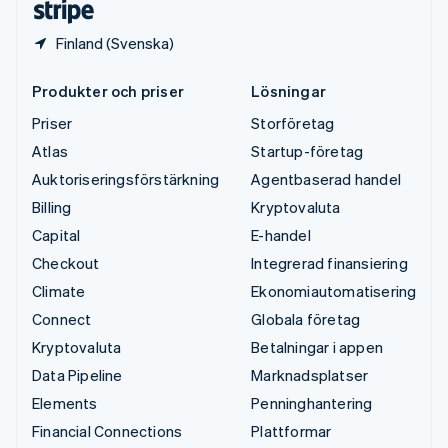
Finland (Svenska)
Produkter och priser
Lösningar
Priser
Storföretag
Atlas
Startup-företag
Auktoriseringsförstärkning
Agentbaserad handel
Billing
Kryptovaluta
Capital
E-handel
Checkout
Integrerad finansiering
Climate
Ekonomiautomatisering
Connect
Globala företag
Kryptovaluta
Betalningar i appen
Data Pipeline
Marknadsplatser
Elements
Penninghantering
Financial Connections
Plattformar