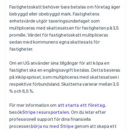
Fastighetsskatt behöver bara betalas om företag äger
bebyggd eller obebyggd mark. Fastighetens
enhetsvärde utgör taxeringsunderlaget som
multipliceras med skattesatsen för fastigheten på 3,5
promille. Värdet för fastighetsskatt multipliceras
sedan med kommunens egna skattesats för
fastigheter.
Om en UG använder sina tillgångar för att köpa en
fastighet ska en engångsavgift betalas. Detta baseras
på inköpspriset, som multipliceras med skattesatsen i
respektive förbundsland. Skatterna varierar mellan 3,5
% och 6,5 %.
För mer information om
att starta ett företag
,
besök
Stripe resursportalen
. Om du letar efter
Australien
professionell support för dina finansiella
English
Belgien
processer,
börja nu med Stripe
genom att skapa ett