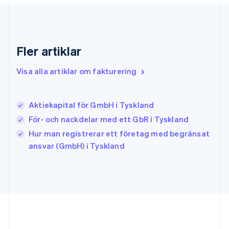
English
Hongkong SAR, Kina
English
简体中文
Indien
English
Fler artiklar
Irland
English
Visa alla artiklar om fakturering
Italien
Italiano
English
Japan
日本語
English
Aktiekapital för GmbH i Tyskland
Kanada
För- och nackdelar med ett GbR i Tyskland
English
Français
Hur man registrerar ett företag med begränsat
Kroatien
English
Italiano
ansvar (GmbH) i Tyskland
Lettland
English
Liechtenstein
Deutsch
English
Litauen
English
Luxemburg
Français
Deutsch
English