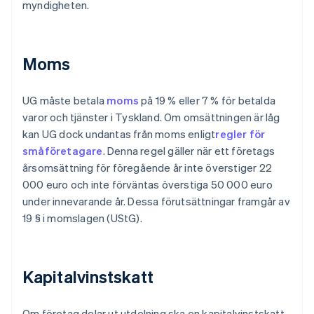
myndigheten.
Moms
UG måste betala
moms
på 19 % eller 7 % för betalda
varor och tjänster i Tyskland. Om omsättningen är låg
kan UG dock undantas från moms enligt
regler för
småföretagare
. Denna regel gäller när ett företags
årsomsättning för föregående år inte överstiger 22
000 euro och inte förväntas överstiga 50 000 euro
under innevarande år. Dessa förutsättningar framgår av
19 § i momslagen (UStG).
Kapitalvinstskatt
Om företag delar ut utdelning ska en kapitalvinstskatt