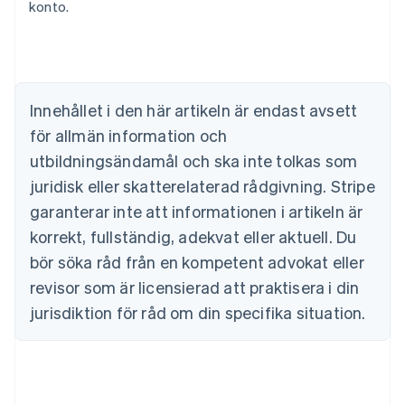
Nederlands
Français
Deutsch
English
konto.
Brasilien
Português
English
Bulgarien
English
Cypern
Innehållet i den här artikeln är endast avsett
English
Danmark
för allmän information och
English
utbildningsändamål och ska inte tolkas som
Estland
juridisk eller skatterelaterad rådgivning. Stripe
English
Fastlandskina
garanterar inte att informationen i artikeln är
简体中文
English
korrekt, fullständig, adekvat eller aktuell. Du
Finland
English
Svenska
bör söka råd från en kompetent advokat eller
Frankrike
revisor som är licensierad att praktisera i din
Français
English
Förenade Arabemiraten
jurisdiktion för råd om din specifika situation.
English
Gibraltar
English
Grekland