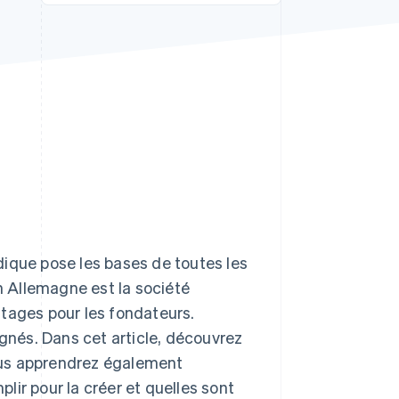
Stripe Sessions 2026
Découvrez comment
Stripe construit
l’infrastructure
économique de l’IA.
Regarder la vidéo
idique pose les bases de toutes les
en Allemagne est la société
ntages pour les fondateurs.
ignés. Dans cet article, découvrez
ous apprendrez également
ir pour la créer et quelles sont