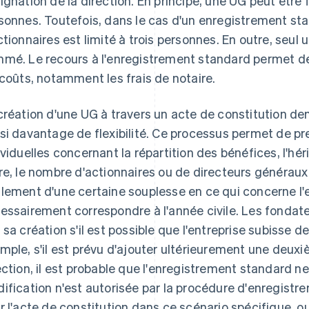
ignation de la direction. En principe, une UG peut être
sonnes. Toutefois, dans le cas d'un enregistrement s
ctionnaires est limité à trois personnes. En outre, seul 
mé. Le recours à l'enregistrement standard permet de l
 coûts, notamment les frais de notaire.
création d'une UG à travers un acte de constitution de
si davantage de flexibilité. Ce processus permet de pr
ividuelles concernant la répartition des bénéfices, l'hér
re, le nombre d'actionnaires ou de directeurs généraux 
lement d'une certaine souplesse en ce qui concerne l'ex
essairement correspondre à l'année civile. Les fondat
 sa création s'il est possible que l'entreprise subisse 
mple, s'il est prévu d'ajouter ultérieurement une deux
ection, il est probable que l'enregistrement standard 
ification n'est autorisée par la procédure d'enregistre
r l'acte de constitution dans ce scénario spécifique, 