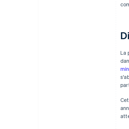
com
D
La 
dan
min
s'a
par
Cet
ann
att