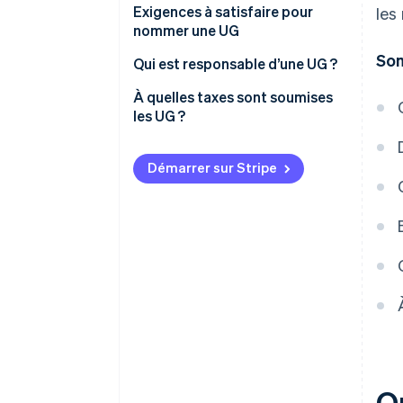
Exigences à satisfaire pour
les
nommer une UG
So
Qui est responsable d’une UG ?
À quelles taxes sont soumises
les UG ?
Impôt sur le revenu des sociétés
et surtaxe de solidarité
Démarrer sur Stripe
Taxe professionnelle
TVA
Impôt sur les plus-values
Taxes facultatives
Q