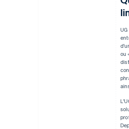
li
UG 
ent
d'u
ou 
dis
con
phr
ain
L'U
sol
pro
Dep