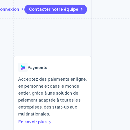
onnexion
Contacter notre équipe
Ressources
Écosystème
Contact
t marketplaces
Plus
Intégrations d'applications
Partenaires
Contacter notre équipe
Product roadmap
elle
Exemples de code
Stripe App Marketplace
Devenir partenaire
Découvrez les prochaines
r les
Blog des développeurs
évolutions
rs
État de l'API
 platforms
Radar
ciers intégrés
Payments
Prévention de la fraude
ratif
es et virtuelles
Atlas
Acceptez des paiements en ligne,
Constitution de start-up
en personne et dans le monde
Climate
entier, grâce à une solution de
Élimination du carbone
paiement adaptée à toutes les
Identity
entreprises, des start-up aux
Vérification de l'identité
multinationales.
En savoir plus