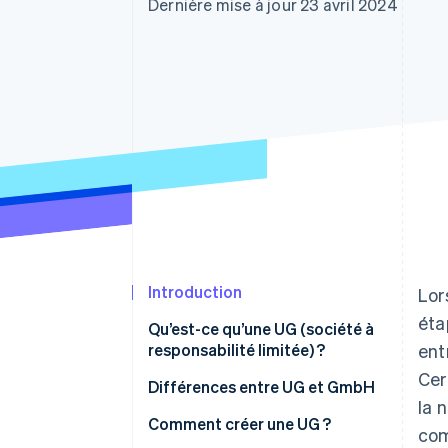
Authorization Boost
Dernière mise à jour 23 avril 2024
Acceptation optimisée
Link
Paiements accélérés
Financial Connections
Comptes financiers associés
Introduction
Lor
éta
Qu’est-ce qu’une UG (société à
responsabilité limitée) ?
ent
Cer
Différences entre UG et GmbH
la 
Comment créer une UG ?
com