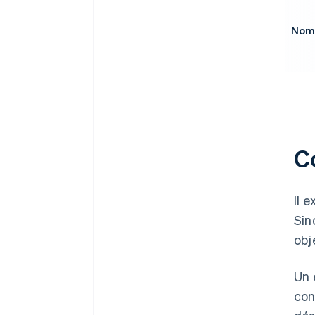
Nom 
C
Il 
Sin
obj
Un 
con