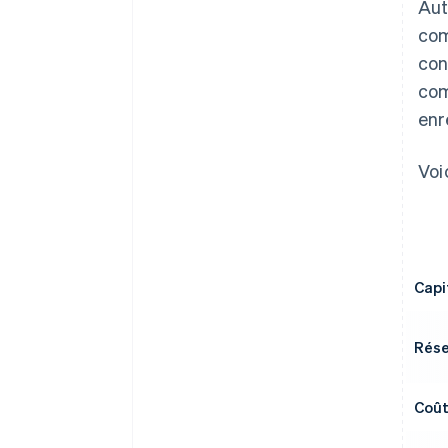
Aut
com
con
com
enr
Voi
Capi
Rése
Coût