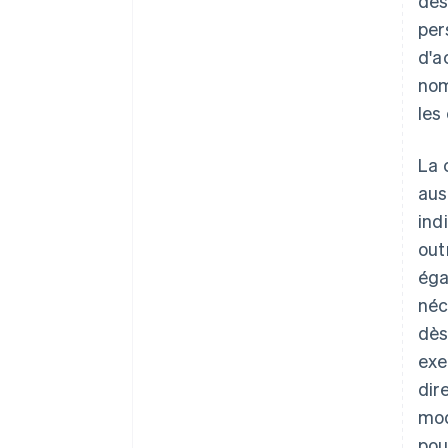
dés
per
d'a
nom
les
La 
aus
ind
out
éga
néc
dès
exe
dir
mod
pou