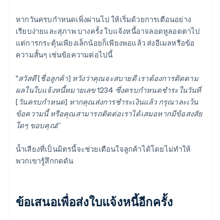
หากวันครบกำหนดเพิ่งผ่านไป ให้เริ่มด้วยการเตือนอย่าง
เรียบง่ายและสุภาพ บางครั้ง ใบแจ้งหนี้อาจลอดหูลอดตาไป
แต่การกระตุ้นเพียงเล็กน้อยก็เพียงพอแล้ว ส่งอีเมลหรือข้อ
ความสั้นๆ เช่นข้อความต่อไปนี้
"สวัสดี [ชื่อลูกค้า] หวังว่าคุณจะสบายดี เราต้องการติดตาม
ผลในใบแจ้งหนี้หมายเลข 1234 ซึ่งครบกําหนดชําระในวันที่
[วันครบกําหนด] หากคุณส่งการชําระเงินแล้ว กรุณาละเว้น
ข้อความนี้ หรือคุณสามารถติดต่อเราได้เสมอหากมีข้อสงสัย
ใดๆ ขอบคุณ!”
น้ำเสียงที่เป็นมิตรนี้จะช่วยเตือนใจลูกค้าได้โดยไม่ทำให้
พวกเขารู้สึกกดดัน
ข้อเสนอเพื่อส่งใบแจ้งหนี้อีกครั้ง