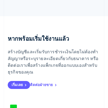
เม็กซิโก
Español
English
ยิบรอลตาร์
English
เยอรมนี
Deutsch
English
โรมาเนีย
หากพร้อมเริ่มใช้งานแล้ว
English
ลักเซมเบิร์ก
Français
Deutsch
English
สร้างบัญชีและเริ่มรับการชำระเงินโดยไม่ต้องทำ
ลัตเวีย
English
สัญญาหรือระบุรายละเอียดเกี่ยวกับธนาคาร หรือ
ลิกเตนสไตน์
ติดต่อเราเพื่อสร้างแพ็กเกจที่ออกแบบเองสำหรับ
Deutsch
English
ลิทัวเนีย
ธุรกิจของคุณ
English
สเปน
เริ่มเลย
ติดต่อฝ่ายขาย
Español
English
สโลวาเกีย
English
สโลวีเนีย
English
Italiano