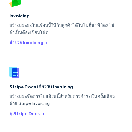
สวิตเซอร์แลนด์
Deutsch
Français
Italiano
English
สวีเดน
Invoicing
Svenska
English
สร้างและส่งใบแจ้งหนี้ให้กับลูกค้าได้ในไม่กี่นาที โดยไม่
สหรัฐอเมริกา
English
Español
简体中文
จำเป็นต้องเขียนโค้ด
สหรัฐอาหรับเอมิเรตส์
สำรวจ Invoicing
English
สหราชอาณาจักร
English
สาธารณรัฐเช็ก
English
สิงคโปร์
English
简体中文
Stripe Docs เกี่ยวกับ Invoicing
ออสเตรเลีย
English
สร้างและจัดการใบแจ้งหนี้สำหรับการชำระเงินครั้งเดียว
ออสเตรีย
ด้วย Stripe Invoicing
Deutsch
English
อิตาลี
ดู Stripe Docs
Italiano
English
อินเดีย
English