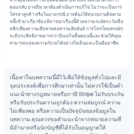
ตอบกลับ อาจถึงเวลาต้องดำเนินการแก้ไข ไม่ว่าจะเป็นการ
โทรหาลูกค้า หรือในบางกรณี อาจต้องให้หน่วยงานติดตาม
กรีซ
หนี้เข้ามาเกี่ยวข้อง พิจารณาเรื่องนี้ด้วยความระมัดระวังเพื่อ
English
เขตบริหารพิเศษฮ่องกง ประเทศจีน
หลีกเลี่ยงความเสียหายต่อความสัมพันธ์ การโทรโดยตรงมัก
English
简体中文
จะมีประสิทธิภาพมากกว่าอีเมลในขั้นตอนนี้และช่วยให้คุณ
แคนาดา
สามารถแสดงความกังวลได้อย่างใจเย็นและเป็นมืออาชีพ
English
Français
โครเอเชีย
English
Italiano
จีนแผ่นดินใหญ่
简体中文
English
ไซปรัส
เนื้อหาในบทความนี้มีไว้เพื่อให้ข้อมูลทั่วไปและมี
English
จุดประสงค์เพื่อการศึกษาเท่านั้น ไม่ควรใช้เป็นคํา
ญี่ปุ่น
แนะนําทางกฎหมายหรือภาษี Stripe ไม่รับประกัน
日本語
English
เดนมาร์ก
หรือรับประกันความถูกต้อง ความสมบูรณ์ ความ
English
ไม่เพียงพอ หรือความเป็นปัจจุบันของข้อมูลใน
ไทย
บทความ คุณควรขอคําแนะนําจากทนายความที่
ไทย
English
นอร์เวย์
มีอํานาจหรือนักบัญชีที่ได้รับใบอนุญาตให้
English