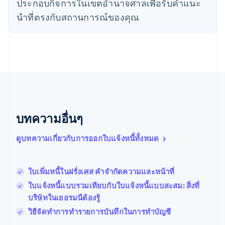
ประกอบกิจการในเขตอํานาจศาลเพื่อรับคําแนะ
นิวซีแลนด์
English
นําที่ตรงกับสถานการณ์ของคุณ
เนเธอร์แลนด์
Nederlands
English
บราซิล
Português
English
บัลแกเรีย
English
เบลเยียม
Nederlands
Français
Deutsch
English
โปรตุเกส
บทความอื่นๆ
Português
English
โปแลนด์
ดูบทความเกี่ยวกับการออกใบแจ้งหนี้ทั้งหมด
English
ฝรั่งเศส
Français
English
ฟินแลนด์
ใบเพิ่มหนี้ในฝรั่งเศส คําจํากัดความและหน้าที่
English
Svenska
ใบแจ้งหนี้แบบรวมเทียบกับใบแจ้งหนี้แบบสะสม: สิ่งที่
มอลตา
บริษัทในเยอรมนีต้องรู้
English
มาเลเซีย
วิธีจัดทำการทำรายการบันทึกในการทำบัญชี
English
简体中文