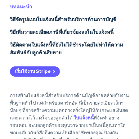
พาร์ทเนอร์
การก่อตั้งบริษัทสตาร์ทอัพ
Stripe App Marketplace
บทแนะนำ
Climate
วิธีจัดรูปแบบใบแจ้งหนี้สําหรับบริการด้านการบัญชี
การขจัดคาร์บอน
ขึ้นต้นด้วยส่วนหัว
วิธีเพิ่มรายละเอียดภาษีที่เกี่ยวข้องลงในใบแจ้งหนี้
เพิ่มรายละเอียดเฉพาะของใบแจ้งหนี้
ทราบอัตราภาษีของคุณ
วิธีติดตามใบแจ้งหนี้ที่ยังไม่ได้ชําระโดยไม่ทําให้ความ
สัมพันธ์กับลูกค้าเสียหาย
Stripe Sessions 2026
ระบุข้อมูลของลูกค้า
แสดงภาษีเป็นบรรทัดรายการแยกต่างหาก
ดูว่า Stripe กำลังสร้างโครงสร้างพื้นฐานระบบเศรษฐกิจสำหรับ
เริ่มต้นด้วยการแจ้งเตือนที่เป็นมิตร
AI อย่างไร
ระบุบริการที่จัดหาให้
รวมอัตราภาษีและวิธีการคํานวณภาษีด้วย
เริ่มใช้งาน Stripe
รับชมเลย
ข้อเสนอเพื่อส่งใบแจ้งหนี้อีกครั้ง
สรุปยอดรวม
ใส่หมายเลขจดทะเบียนภาษี หากจําเป็น
เข้าใจแต่ต้องมีขอบเขต
เพิ่มข้อกําหนดและขั้นตอนการชําระเงิน
ตระหนักถึงการยกเว้นหรือเงื่อนไขภาษีพิเศษ
การสร้างใบแจ้งหนี้สําหรับบริการด้านบัญชีอาจคล้ายกับงาน
พื้นฐานทั่วไป แต่สำหรับสตาร์ทอัพ นี่เป็นรายละเอียดเล็กๆ
แจ้งเตือนเกี่ยวกับค่าธรรมเนียมหรือเงื่อนไขการชำระ
ใส่หมายเหตุหรือข้อความปฏิเสธความรับผิด หากจําเป็น
แสดงยอดรวม
น้อยๆ ที่อาจสร้างความแตกต่างครั้งใหญ่ให้กับกระแสเงินสด
ล่าช้า
และความไว้วางใจของลูกค้าได้
ใบแจ้งหนี้
ที่จัดทำอย่าง
เสนอเอกสารประกอบเพิ่มเติม หากจําเป็น
เสนอแผนการชําระเงิน หากจําเป็น
รอบคอบ จะบอกลูกค้าของคุณว่าพวกเขาเป็นหนี้คุณเท่าใด
ขณะเดียวกันก็สื่อถึงความเป็นมืออาชีพของคุณ ป้องกัน
เมื่อใดควรยกระดับสถานการณ์