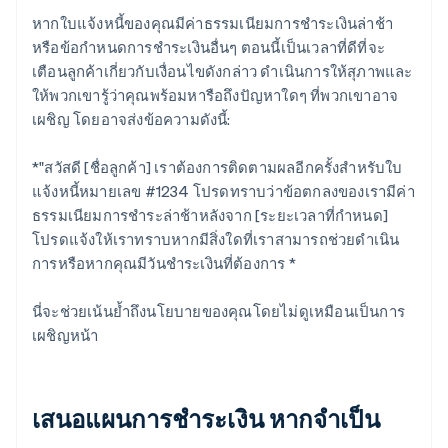
หากใบแจ้งหนี้ของคุณมีค่าธรรมเนียมการชําระเงินล่าช้า
หรือข้อกําหนดการชําระเงินอื่นๆ ตอนนี้เป็นเวลาที่ดีที่จะ
เตือนลูกค้าเกี่ยวกับเงื่อนไขดังกล่าว ดำเนินการให้สุภาพและ
ให้พวกเขารู้ว่าคุณพร้อมหารือถึงปัญหาใดๆ ที่พวกเขาอาจ
เผชิญ โดยอาจส่งข้อความดังนี้:
*"สวัสดี [ชื่อลูกค้า] เราต้องการติดตามผลอีกครั้งสำหรับใบ
แจ้งหนี้หมายเลข #1234 โปรดทราบว่าข้อตกลงของเรามีค่า
ธรรมเนียมการชำระล่าช้าหลังจาก [ระยะเวลาที่กำหนด]
โปรดแจ้งให้เราทราบหากมีสิ่งใดที่เราสามารถช่วยดําเนิน
การหรือหากคุณมีวันชำระเงินที่ต้องการ *
นี่จะช่วยเน้นย้ำถึงนโยบายของคุณโดยไม่ดูเหมือนเป็นการ
เผชิญหน้า
เสนอแผนการชําระเงิน หากจําเป็น