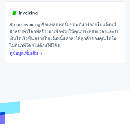
มากกว่า 125
ขายและ VAT
แพลตฟอร์ม
การใช้งาน
รายการ
Authorization
อัตโนมัติ
Revenue
แผนงานผลิตภัณฑ์
SaaS
ออกบัตรที่มีสเตเบิลคอยน์
Boost
Recognition
Invoicing
การประชุมประจำปีแบบ
รองรับอยู่
ยกระดับการ
เซสชัน
จัดเตรียมและจัดการ
ระบบ
ยอมรับการ
Stripe Invoicing คือแพลตฟอร์มซอฟต์แวร์ออกใบแจ้งหนี้
ตำแหน่งงาน
บริการด้วยเอเจนต์
อัตโนมัติ
ชำระเงิน
Link
ห้องข่าว
สำหรับทั่วโลกที่สร้างมาเพื่อช่วยให้คุณประหยัดเวลาและรับ
ตามอุตสาหกรรม
การชำระเงินที่
สำหรับการ
Stripe
Stripe Press
เงินได้เร็วขึ้น สร้างใบแจ้งหนี้แล้วส่งให้ลูกค้าของคุณได้ใน
Sigma
รวดเร็วขึ้น
ทำบัญชี
รายงานที่
ไม่กี่นาทีโดยไม่ต้องใช้โค้ด
บริษัท AI
แหล่งข้อมูล
ออกแบบเอง
แวดวงครีเอเตอร์
ดูข้อมูลเพิ่มเติม
Data
เกม
การติดต่อ
Pipeline
การบริการ การเดินทาง
การเชื่อมต่อการทำงาน
การซิงค์
และสันทนาการ
แอป
ติดต่อฝ่ายขาย
ข้อมูล
ประกันภัย
ตัวอย่างโค้ด
สมัครเป็นพาร์ทเนอร์
สื่อและความบันเทิง
บล็อกของนักพัฒนา
องค์กรไม่แสวงผลกำไร
สถานะ API
บริการเฉพาะทาง
ภาครัฐ
เพิ่มเติม
ธุรกิจค้าปลีก
Product roadmap
ดูสิ่งที่กำลังจะมาถึง
Radar
ระบบนิเวศ
การป้องกันการฉ้อโกง
Atlas