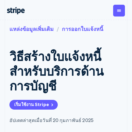
แหล่งข้อมูลเพิ่มเติม
การออกใบแจ้งหนี้
ตามขั้น
เอกสารประกอบ
เรียนรู้
การชำระเงิน
รายรับ
การ
แพลตฟอ
จัดการ
และ
องค์กร
Stripe Docs
บล็อก
เงิน
มาร์เก็ต
Payments
Billing
ธุรกิจสตาร์ทอัพ
ข้อมูลอ้างอิงเกี่ยวกับ API
เรื่องราวจากลูกค้า
วิธีสร้างใบแจ้งหนี้
การชำระเงิน
รายรับตาม
เพลส
ไลบรารีและ SDK
คู่มือ
ออนไลน์
แบบแผนล่วง
Stripe Apps
Global
Payment links
หน้า
Metronome
Payouts
Conne
สําหรับบริการด้าน
การชำร
ตามกรณีใช้งาน
การชำระเงิน
การเรียกเก็บ
เบิกจ่าย
เงินสำห
การสนับสนุน
แบบไม่ต้อง
เงินตามการ
ให้กับ
การบัญชี
แพลตฟอ
คู่มือ
การค้าแบบใช้เอเจนต์
เขียนโค้ด
Checkout
ใช้งาน
การชำระเงิน
บุคคลที่
อีคอมเมิร์ซ
รับการสนับสนุน
UI การชำระ
ตามรอบบิล
สาม
บริการทางการเงินที่ผสาน
รับการชำระเงินออนไลน์
แพ็กเกจการสนับสนุนที่ได้
การจัดการ
เงินสำเร็จรูป
รวมในตัว
ติดตั้งใช้งานการชำระเงิน
รับการจัดการ
การชำระเงิน
Elements
เริ่มใช้งาน Stripe
การทำงานอัตโนมัติด้าน
สำเร็จรูป
บริการเฉพาะทาง
องค์ประกอบ UI
ตามรอบบิล
Invoicing
การเงิน
สร้างแพลตฟอร์มหรือ
ครั้งเดียวหรือ
ที่ยืดหยุ่น
ธุรกิจทั่วโลก
มาร์เก็ตเพลส
ตามแบบแผน
วิธีการชำระ
อัปเดตล่าสุดเมื่อวันที่ 20 กุมภาพันธ์ 2025
การชำระเงินในแอป
จัดการการชำระเงินตาม
เงิน
ล่วงหน้า
Tax
มาร์เก็ตเพลส
รอบบิล
เข้าถึงได้
คิดภาษีการ
บริษัท
การจัดการเงิน
เสนอการเรียกเก็บเงินตาม