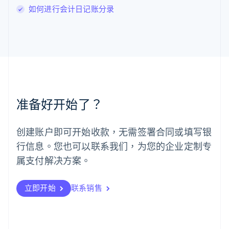
马尔他
如何进行会计日记账分录
English
马来西亚
English
简体中文
美国
English
Español
简体中文
墨西哥
Español
English
挪威
准备好开始了？
English
葡萄牙
Português
English
创建账户即可开始收款，无需签署合同或填写银
日本
行信息。您也可以联系我们，为您的企业定制专
日本語
English
瑞典
属支付解决方案。
Svenska
English
瑞士
Deutsch
Français
Italiano
English
立即开始
联系销售
塞浦路斯
English
斯洛伐克
English