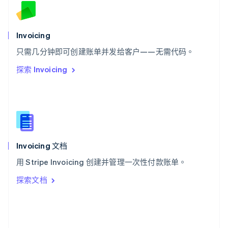
斯洛文尼亚
English
Italiano
泰国
Invoicing
ไทย
English
希腊
只需几分钟即可创建账单并发给客户——无需代码。
English
探索 Invoicing
西班牙
Español
English
新加坡
English
简体中文
新西兰
English
匈牙利
English
Invoicing 文档
意大利
用 Stripe Invoicing 创建并管理一次性付款账单。
Italiano
English
印度
探索文档
English
英国
English
直布罗陀
English