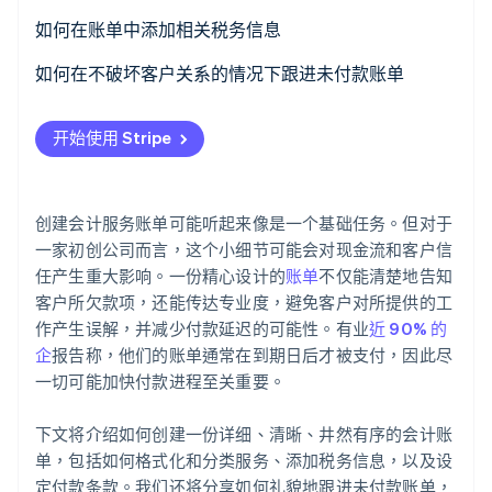
添加标题
如何在账单中添加相关税务信息
Stripe Sessions 2026
添加账单专属信息
了解您的税率
如何在不破坏客户关系的情况下跟进未付款账单
了解 Stripe 如何为 AI 构建经济基础设施。
立即观看
列出客户信息
将税款列为单独的条目
从友好的提醒开始
开始使用 Stripe
概述提供的服务
包含税率及其计算方式
提供重新发送账单的选项
汇总总额
如有需要，添加您的税务登记号
理解客户的情况，但设定界限
创建会计服务账单可能听起来像是一个基础任务。但对于
添加付款条款和说明
注明任何免税或特殊税务条件
提醒客户关于逾期费用或付款条款
一家初创公司而言，这个小细节可能会对现金流和客户信
任产生重大影响。一份精心设计的
账单
不仅能清楚地告知
如有需要，添加备注或免责声明
显示总额
提供分期付款方案（如有必要）：
客户所欠款项，还能传达专业度，避免客户对所提供的工
作产生误解，并减少付款延迟的可能性。有业
近 90% 的
如有需要，提供额外文件
知道何时升级处理
企
报告称，他们的账单通常在到期日后才被支付，因此尽
一切可能加快付款进程至关重要。
下文将介绍如何创建一份详细、清晰、井然有序的会计账
单，包括如何格式化和分类服务、添加税务信息，以及设
定付款条款。我们还将分享如何礼貌地跟进未付款账单，