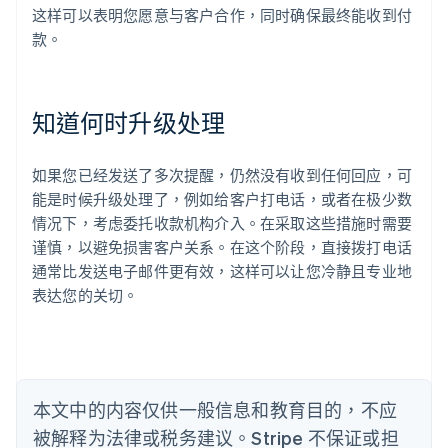
这样可以表明您愿意与客户合作，同时确保最终能收到付
阿联酋
款。
English
爱尔兰
English
爱沙尼亚
知道何时升级处理
English
奥地利
Deutsch
English
如果您已经发送了多次提醒，仍然没有收到任何回应，可
澳大利亚
能是时候升级处理了，例如给客户打电话，或者在极少数
English
巴西
情况下，考虑委托收款机构介入。在采取这些措施时需要
Português
English
谨慎，以避免损害客户关系。在这个阶段，直接拨打电话
保加利亚
通常比发送电子邮件更有效，这样可以让您冷静且专业地
English
表达您的关切。
比利时
Nederlands
Français
Deutsch
English
波兰
English
丹麦
English
本文中的内容仅供一般信息和教育目的，不应
德国
被解释为法律或税务建议。Stripe 不保证或担
Deutsch
English