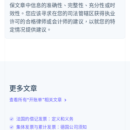
法国
保文章中信息的准确性、完整性、充分性或时
Français
English
效性。您应该寻求在您的司法管辖区获得执业
芬兰
许可的合格律师或会计师的建议，以就您的特
English
Svenska
定情况提供建议。
荷兰
Nederlands
English
加拿大
English
Français
捷克
English
克罗地亚
English
Italiano
拉脱维亚
English
更多文章
立陶宛
English
列支敦士登
查看所有“开账单”相关文章
Deutsch
English
卢森堡
Français
Deutsch
English
法国的借记发票：定义和义务
罗马尼亚
集体发票与累计发票：德国公司须知
English