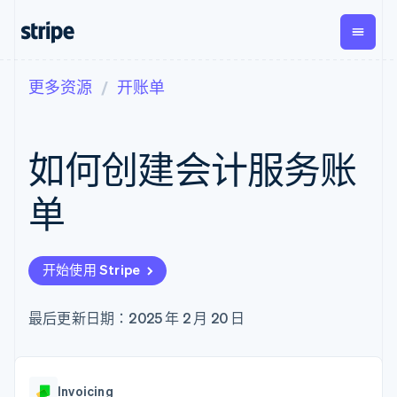
更多资源
开账单
按企业阶段
文档
学习
支付
营收
资金管
平台
理
易市
大型企业
Stripe 文档
博客
Payments
Billing
初创企业
API 参考文档
客户案例
如何创建会计服务账
在线支付
经常性收入
Global
Conn
库与 SDK
指南
Managed
Metronome
Payouts
Stripe Apps
Payments
按用量计费
平台
单
备案商家解决
Subscriptions
向第三
按应用场景
方案
方打款
支持
订阅管理
Payment links
Crypto
指南
智能体商务
Invoicing
钱包、
加密货币
获取支持
无代码支付
一次性或定期
开始使用 Stripe
稳定币
电子商务
接受线上付款
托管支持方案
Checkout
账单
发行和
嵌入式金融
实施预置结账流程
专业服务
预构建支付界
Tax
发卡基
财务自动化
构建平台或交易市场
最后更新日期：2025 年 2 月 20 日
面
销售税和增值
础设施
全球化企业
管理订阅
Elements
税自动化
应用内支付
提供按用量计费
灵活的 UI 组件
Revenue
交易市场
发行稳定币支持的支付卡
支付方式
Recognition
公司
资金管理
通过智能体配置和管理服
Access to
会计自动化
Invoicing
平台
务